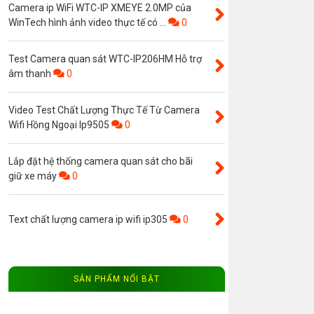
Camera ip WiFi WTC-IP XMEYE 2.0MP của
WinTech hình ảnh video thực tế có ...
0
Test Camera quan sát WTC-IP206HM Hỗ trợ
âm thanh
0
Video Test Chất Lượng Thực Tế Từ Camera
Wifi Hồng Ngoại Ip9505
0
Lắp đặt hệ thống camera quan sát cho bãi
giữ xe máy
0
Text chất lượng camera ip wifi ip305
0
SẢN PHẨM NỔI BẬT