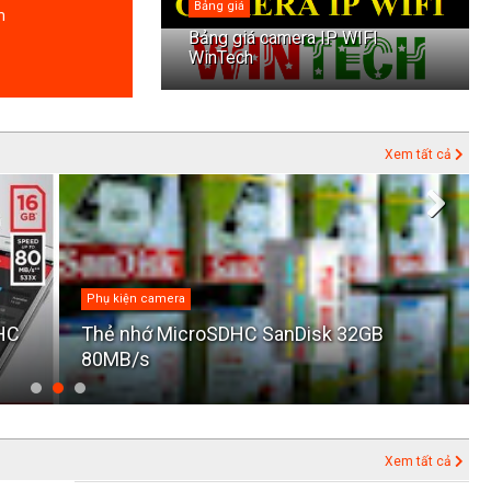
Bảng giá
m
Bảng giá camera IP WIFI
WinTech
Xem tất cả
Phụ kiện camera
DHC
Thẻ nhớ MicroSDHC SanDisk 32GB
80MB/s
Xem tất cả