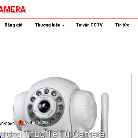
CAMERA
Bảng giá
Thương hiệu
Tư vấn CCTV
Tin tức
Có thể 16, 2020
Unknown
 Lượng Thực Tế Từ Camera