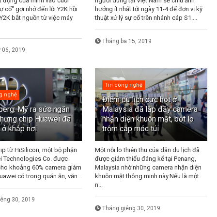
t động của mình vào cuối
người dùng tại Việt Nam sẽ chịu ảnh
ự cố" gợi nhớ đến lỗi Y2K hồi
hưởng ít nhất tới ngày 11-4 để đơn vị kỹ
Y2K bắt nguồn từ việc máy
thuật xử lý sự cố trên nhánh cáp S1....
Tháng ba 15, 2019
 06, 2019
Tin công nghệ
g nghệ
Điểm du lịch cực hot ở
erg: Mỹ ra sức ngăn
Malaysia đã lắp đầy camera
nhưng chip Huawei đã
nhận diện khuôn mặt, bớt lo
 ở khắp nơi
trộm cắp móc túi
ip từ HiSilicon, một bộ phận
Một nỗi lo thiên thu của dân du lịch đã
i Technologies Co. được
được giảm thiểu đáng kể tại Penang,
cho khoảng 60% camera giám
Malaysia nhờ những camera nhận diện
uawei có trong quán ăn, văn...
khuôn mặt thông minh này.Nếu là một
n...
iêng 30, 2019
Tháng giêng 30, 2019