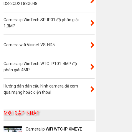
Đầu ghi camera 4 kênh
DS-2CD2T83G0-I8
Đầu ghi camera 8 kênh
Camera ip WinTech SP-IP01 độ phân giải
Đầu ghi camera ip
1.3MP
Giới thiệu
VR Camera
Camera wifi Visinet VS-HD5
Đầu ghi camera 16 kênh
Độ phân giải 8.0MP
Camera ip WinTech WTC-IP101-4MP độ
Camera 360
phân giải 4MP
Camera Yoosee
Hướng dẫn dẫn cấu hình camera để xem
YooSee
qua mạng hoặc điện thoại
Đầu ghi camera 32 kênh
AKwell
MỚI CẬP NHẬT
Bảng Báo Giá AKwell
Bộ Camera Quan sát
Camera ip WiFi WTC-IP XMEYE