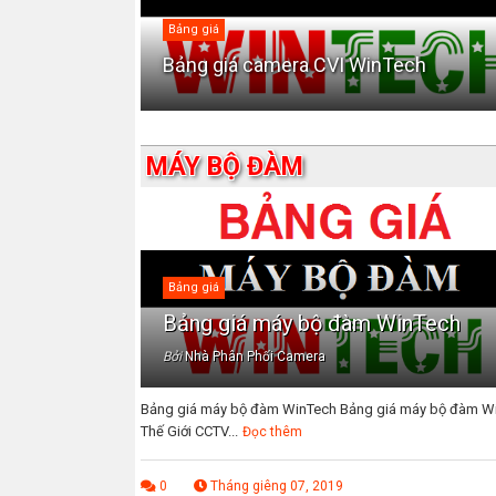
Bảng giá
01H (CVI) độ
Bảng giá camera CVI WinTech
MÁY BỘ ĐÀM
Bảng giá
Bảng giá máy bộ đàm WinTech
Bởi
Nhà Phân Phối Camera
Bảng giá máy bộ đàm WinTech Bảng giá máy bộ đàm W
Thế Giới CCTV...
Đọc thêm
0
Tháng giêng 07, 2019