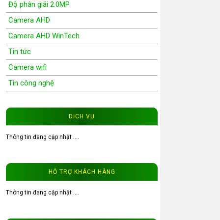
Độ phân giải 2.0MP
xe máy
Camera AHD
Camera AHD WinTech
ĐỌC THÊM
Tin tức
Camera wifi
Tin công nghệ
Wifi Camera
Camera Wifi WinTech
DỊCH VỤ
Độ phân giải 1.0MP
Thông tin đang cập nhật ....
Độ phân giải 1.3MP
Đầu ghi hình camera
HỖ TRỢ KHÁCH HÀNG
Tư vấn CCTV
Đầu ghi camera WinTech
Thông tin đang cập nhật ....
Video