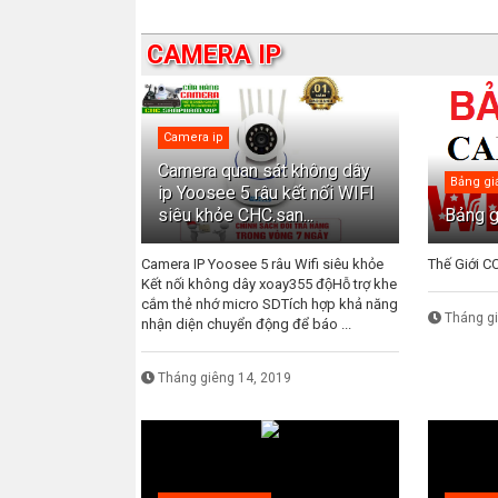
CAMERA IP
Camera ip
Camera quan sát không dây
Bảng gi
ip Yoosee 5 râu kết nối WIFI
siêu khỏe CHC.san...
Bảng g
Camera IP Yoosee 5 râu Wifi siêu khỏe
Thế Giới CC
Kết nối không dây xoay355 độHỗ trợ khe
cắm thẻ nhớ micro SDTích hợp khả năng
Tháng g
nhận diện chuyển động để báo ...
Tháng giêng 14, 2019