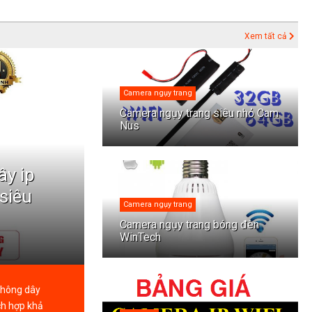
Xem tất cả
Camera ngụy trang
Camera ngụy trang siêu nhỏ Cam
Nus
ây ip
 siêu
Camera ngụy trang
Camera ngụy trang bóng đèn
WinTech
 không dây
ch hợp khả