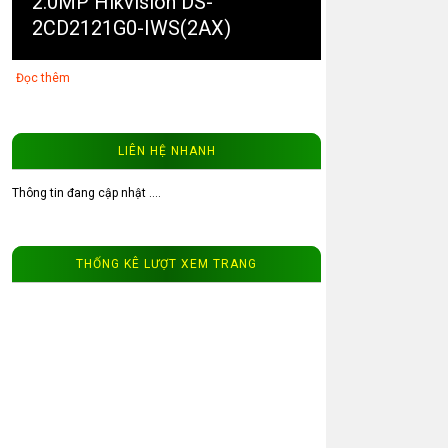
2.0MP Hikvision DS-
2CD2121G0-IWS(2AX)
Đọc thêm
LIÊN HỆ NHANH
Thông tin đang cập nhật ....
3
Video thực tế từ camera ip
THỐNG KÊ LƯỢT XEM TRANG
202Q WinTech.vip
Đọc thêm