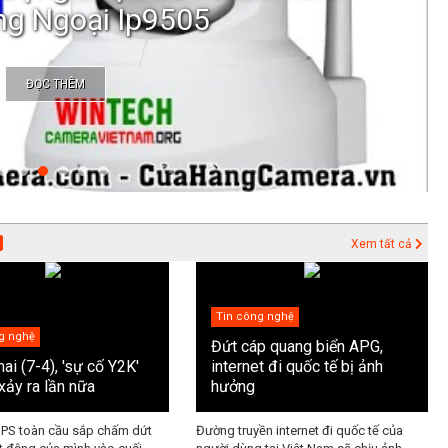
ng Ngoại Ip9505
ĐỌC THÊM
Xem tất cả
Tin công nghệ
g nghệ
Đứt cáp quang biển APG,
ai (7-4), 'sự cố Y2K'
internet đi quốc tế bị ảnh
xảy ra lần nữa
hưởng
GPS toàn cầu sắp chấm dứt
Đường truyền internet đi quốc tế của