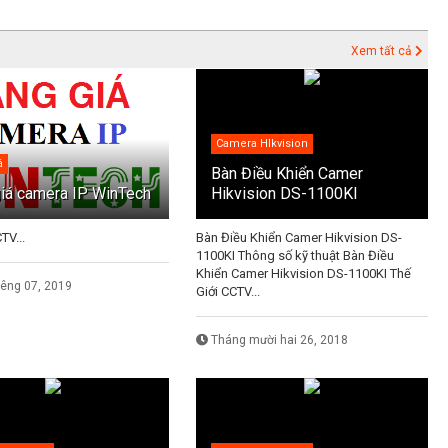
Xem tất cả
Camera HIkvision
á
Bàn Điều Khiển Camer
iá camera IP WinTech
Hikvision DS-1100KI
TV...
Bàn Điều Khiển Camer Hikvision DS-
1100KI Thông số kỹ thuật Bàn Điều
Khiển Camer Hikvision DS-1100KI Thế
iêng 07, 2019
Giới CCTV...
Tháng mười hai 26, 2018