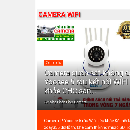
CAMERA WIFI
Camera ip
Camera quan sát không d
Yoosee 5 râu kết nối WIFI
khỏe CHC.san...
Bởi
Nhà Phân Phối Camera
Camera IP Yoosee 5 râu Wifi siêu khỏe Kết nối
xoay355 độHỗ trợ khe cắm thẻ nhớ micro SDTí