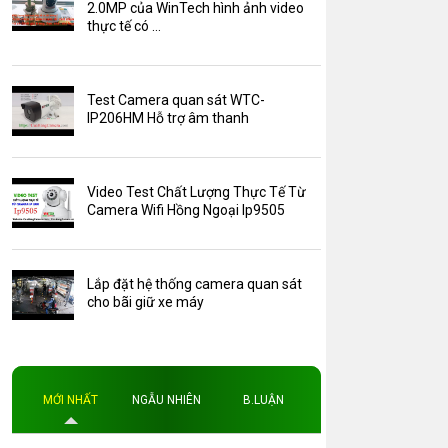
Camera Zoom
2.0MP của WinTech hình ảnh video
thực tế có ...
HDParagon
Phụ Kiện Điện Thoại AKwell
Test Camera quan sát WTC-
Pin Sạc dự phòng AKwell
IP206HM Hỗ trợ âm thanh
Thông báo
Thẻ nhớ 16GB
Video Test Chất Lượng Thực Tế Từ
Thẻ nhớ 32GB
Camera Wifi Hồng Ngoại Ip9505
Thẻ nhớ 64GB
Thẻ nhớ AKwell
Phụ kiện camera
Lắp đặt hệ thống camera quan sát
Thủ thuật
AKwell
Thẻ nhớ MicroSDHC SanDisk 64GB
cho bãi giữ xe máy
80MB/s
Thẻ nhớ 
Đèn led
Độ phân giải
Độ phân giải 4MP
MỚI NHẤT
NGẪU NHIÊN
B.LUẬN