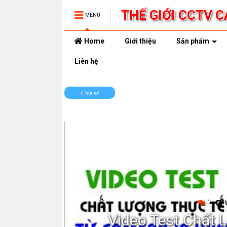
THẾ GIỚI CCTV 
MENU
Home
Giới thiệu
Sản phẩm
Liên hệ
Chia sẽ
0
 trợ
Video Test Chất