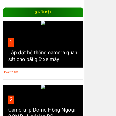
Camera CVI
Camera CVI
Camera CVI WinTech WTC-D107H (CVI)
Camera 
NỔI BẬT
độ phân giải 2.0MP
phân giả
1
Lắp đặt hệ thống camera quan
sát cho bãi giữ xe máy
Đọc thêm
2
Camera Ip Dome Hồng Ngoại