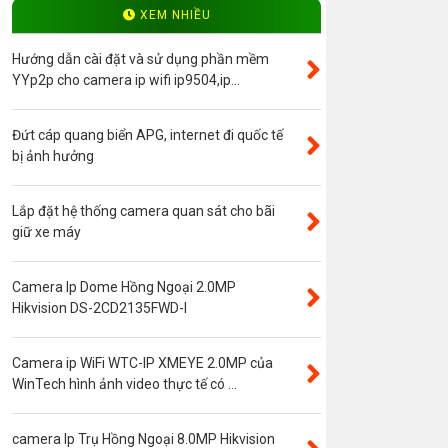
Độ phân giải 4.0MP
XEM NHIỀU
Camera ip WinTech
Hướng dẫn cài đặt và sử dụng phần mềm
Máy bộ đàm
YYp2p cho camera ip wifi ip9504,ip...
Bảng giá
Đứt cáp quang biển APG, internet đi quốc tế
Phụ kiện camera
bị ảnh hưởng
Visinet
Độ phân giải 5.0MP
Lắp đặt hệ thống camera quan sát cho bãi
giữ xe máy
Camera CVI
Thẻ nhớ
Camera Ip Dome Hồng Ngoại 2.0MP
Độ phân giải 3.0MP
Hikvision DS-2CD2135FWD-I
Camera CVI WinTech
Camera ngụy trang
Camera ip WiFi WTC-IP XMEYE 2.0MP của
WinTech hình ảnh video thực tế có ...
Năng lượng mặt trời
Thẻ nhớ SanDisk
camera Ip Trụ Hồng Ngoại 8.0MP Hikvision