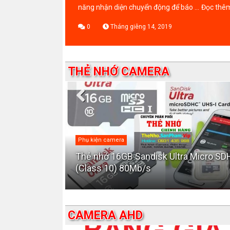
năng nhận diện chuyển động để báo ...
Đọc thê
0
Tháng giêng 14, 2019
THẺ NHỚ CAMERA
Phụ kiện camera
amera chính
Thẻ nhớ 16GB Sandisk Ultra Micro S
(Class 10) 80Mb/s
CAMERA AHD