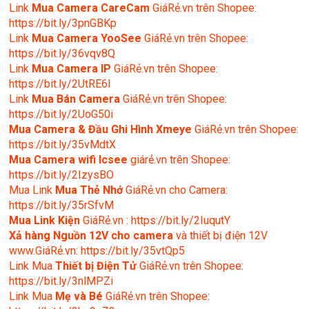
Link
Mua Camera CareCam
GiáRẻ.vn trên Shopee:
https://bit.ly/3pnGBKp
Link
Mua Camera YooSee
GiáRẻ.vn trên Shopee:
https://bit.ly/36vqv8Q
Link
Mua Camera IP
GiáRẻ.vn trên Shopee:
https://bit.ly/2UtRE6l
Link
Mua Bán Camera
GiáRẻ.vn trên Shopee:
https://bit.ly/2UoG50i
Mua Camera & Đầu Ghi Hình Xmeye
GiáRẻ.vn trên Shopee:
https://bit.ly/35vMdtX
Mua Camera wifi Icsee
giárẻ.vn trên Shopee:
https://bit.ly/2IzysBO
Mua Link
Mua Thẻ Nhớ
GiáRẻ.vn cho Camera:
https://bit.ly/35rSfvM
Mua Link Kiện
GiáRẻ.vn : https://bit.ly/2IuqutY
Xả hàng Nguồn 12V cho camera
và thiết bị điện 12V
www.GiáRẻ.vn: https://bit.ly/35vtQp5
Link Mua
Thiết bị Điện Tử
GiáRẻ.vn trên Shopee:
https://bit.ly/3nlMPZi
Link Mua
Mẹ và Bé
GiáRẻ.vn trên Shopee: