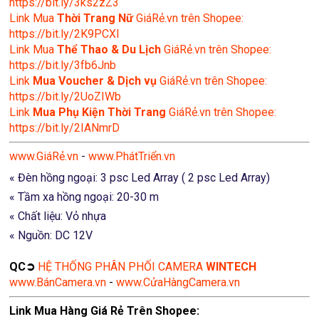
https://bit.ly/3ks2zZ3
Link Mua
Thời Trang Nữ
GiáRẻ.vn trên Shopee:
https://bit.ly/2K9PCXl
Link Mua
Thể Thao & Du Lịch
GiáRẻ.vn trên Shopee:
https://bit.ly/3fb6Jnb
Link
Mua Voucher & Dịch vụ
GiáRẻ.vn trên Shopee:
https://bit.ly/2UoZIWb
Link
Mua Phụ Kiện Thời Trang
GiáRẻ.vn trên Shopee:
https://bit.ly/2IANmrD
www.GiáRẻ.vn
-
www.PhátTriển.vn
« Đèn hồng ngoại: 3 psc Led Array ( 2 psc Led Array)
« Tầm xa hồng ngoại: 20-30 m
« Chất liệu: Vỏ nhựa
« Nguồn: DC 12V
QC➲
HỆ THỐNG PHÂN PHỐI CAMERA
WINTECH
www.BánCamera.vn
-
www.CửaHàngCamera.vn
Link Mua Hàng Giá Rẻ Trên Shopee: