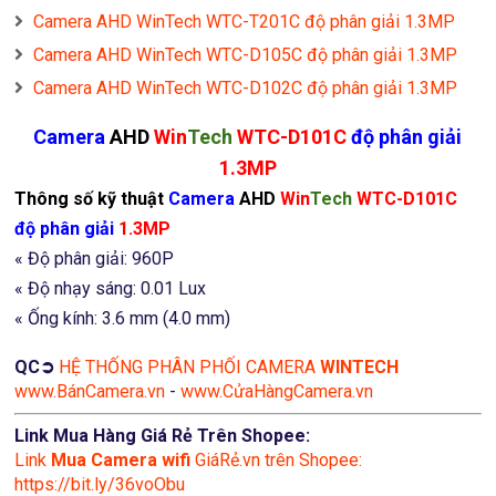
Camera AHD WinTech WTC-T201C độ phân giải 1.3MP
Camera AHD WinTech WTC-D105C độ phân giải 1.3MP
Camera AHD WinTech WTC-D102C độ phân giải 1.3MP
Camera
AHD
Win
Tech
WTC-D101C
độ phân giải
1.3MP
Thông số kỹ thuật
Camera
AHD
Win
Tech
WTC-D101C
độ phân giải
1.3MP
« Độ phân giải: 960P
« Độ nhạy sáng: 0.01 Lux
« Ống kính: 3.6 mm (4.0 mm)
QC➲
HỆ THỐNG PHÂN PHỐI CAMERA
WINTECH
www.BánCamera.vn
-
www.CửaHàngCamera.vn
Link Mua Hàng Giá Rẻ Trên Shopee:
Link
Mua
Camera wifi
GiáRẻ.vn trên Shopee:
https://bit.ly/36voObu