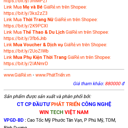
https://bit.ly/3nlMPZi
Link Mua
Mẹ và Bé
GiáRẻ.vn trên Shopee:
https://bit.ly/3ks2zZ3
Link Mua
Thời Trang Nữ
GiáRẻ.vn trên Shopee:
https://bit.ly/2K9PCXl
Link Mua
Thể Thao & Du Lịch
GiáRẻ.vn trên Shopee:
https://bit.ly/3fb6Jnb
Link
Mua Voucher & Dịch vụ
GiáRẻ.vn trên Shopee:
https://bit.ly/2UoZIWb
Link
Mua Phụ Kiện Thời Trang
GiáRẻ.vn trên Shopee:
https://bit.ly/2IANmrD
www.GiáRẻ.vn
-
www.PhátTriển.vn
Giá tham khảo:
880000
đ
Sản phẩm được sản xuất và phân phối bởi:
CT CP ĐẦUTƯ
PHÁT TRIỂN
CÔNG NGHỆ
WIN
TECH
VIỆT NAM
VPGD-BD
:
Cao Tốc Mỹ Phước Tân Vạn, P Phú Mỹ, TDM,
Bình Dương