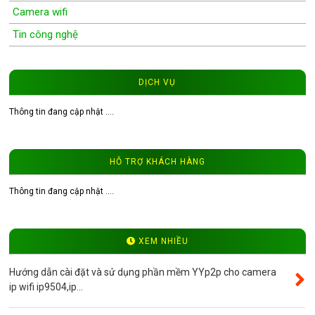
Camera wifi
Tin công nghệ
Wifi Camera
Camera Wifi WinTech
DỊCH VỤ
Độ phân giải 1.0MP
Thông tin đang cập nhật ....
Độ phân giải 1.3MP
Đầu ghi hình camera
HỖ TRỢ KHÁCH HÀNG
Tư vấn CCTV
Đầu ghi camera WinTech
Thông tin đang cập nhật ....
Video
Độ phân giải 4.0MP
XEM NHIỀU
Camera ip WinTech
Hướng dẫn cài đặt và sử dụng phần mềm YYp2p cho camera
Máy bộ đàm
ip wifi ip9504,ip...
Bảng giá