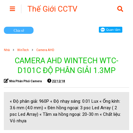
Thế Giới CCTV
Camera
Chia sẽ
Nhà
WinTech
Camera AHD
CAMERA AHD WINTECH WTC-
D101C ĐỘ PHÂN GIẢI 1.3MP
Nhà Phân Phối Camera
22/12/18
« Độ phân giải: 960P « Độ nhạy sáng: 0.01 Lux « Ống kính:
3.6 mm (4.0 mm) « Đèn hồng ngoại: 3 psc Led Array ( 2
psc Led Array) « Tầm xa hồng ngoại: 20-30 m « Chất liệu:
Vỏ nhựa