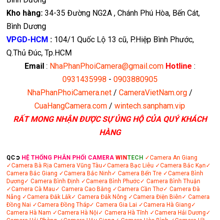
Kho hàng:
34-35 Đường NG2A , Chánh Phú Hòa, Bến Cát,
Bình Dương
VPGD-HCM
:
104/1 Quốc Lộ 13 cũ, P.Hiệp Bình Phước,
Q.Thủ Đúc, Tp.HCM
Email
:
NhaPhanPhoiCamera@gmail.com
Hotline
:
0931435998
-
0903880905
NhaPhanPhoiCamera.net
/
CameraVietNam.org
/
CuaHangCamera.com
/
wintech.sanpham.vip
RẤT MONG NHẬN ĐƯỢC SỰ ỦNG HỘ CỦA QUÝ KHÁCH
HÀNG
QC➲
HỆ THỐNG PHÂN PHỐI CAMERA
WIN
TECH
✓Camera An Giang
✓Camera Bà Rịa
Camera Vũng Tàu
✓Camera Bạc Liêu
✓Camera Bắc Kạn
✓
Camera Bắc Giang
✓Camera Bắc Ninh
✓ Camera Bến Tre
✓Camera Bình
Dương
✓ Camera Bình Định
✓Camera Bình Phước
✓ Camera Bình Thuận
✓Camera Cà Mau
✓ Camera Cao Bằng
✓Camera Cần Thơ
✓ Camera Đà
Nẵng
✓Camera Đắk Lắk
✓ Camera Đắk Nông
✓Camera Điện Biên
✓ Camera
Đồng Nai
✓Camera Đồng Tháp
✓ Camera Gia Lai
✓Camera Hà Giang
✓
Camera Hà Nam
✓Camera Hà Nội
✓ Camera Hà Tĩnh
✓Camera Hải Dương
✓