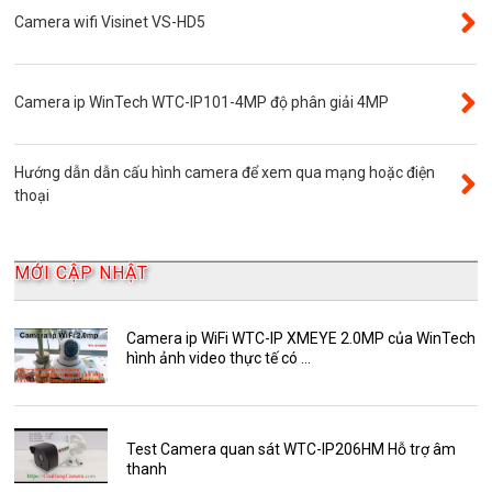
VR Camera
Camera wifi Visinet VS-HD5
Đầu ghi camera 16 kênh
Độ phân giải 8.0MP
Camera ip WinTech WTC-IP101-4MP độ phân giải 4MP
Camera 360
Camera Yoosee
Hướng dẫn dẫn cấu hình camera để xem qua mạng hoặc điện
YooSee
thoại
Đầu ghi camera 32 kênh
AKwell
MỚI CẬP NHẬT
Bảng Báo Giá AKwell
Bộ Camera Quan sát
Camera ip WiFi WTC-IP XMEYE 2.0MP của WinTech
hình ảnh video thực tế có ...
Camera Zoom
HDParagon
Phụ Kiện Điện Thoại AKwell
Test Camera quan sát WTC-IP206HM Hỗ trợ âm
thanh
Pin Sạc dự phòng AKwell