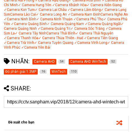
Camera Hải Phòng
✓Camera Hậu Giang
✓ Camera Hòa Bình
✓Camera Hồ
Chí Minh
✓ Camera Hưng Yên
✓Camera Khánh Hòa
✓ Camera Kiên Giang
✓Camera Kon Tum
✓ Camera Lai Châu
✓Camera Lâm Đồng
✓ Camera Lạng
Sơn
Camera Lào Cai
✓ Camera Long An
✓Camera Nam Định
Camera Nghệ An
✓Camera Ninh Bình
✓ Camera Ninh Thuận
✓Camera Phú Thọ
✓ Camera Phú
Yên
✓Camera Quảng Bình
✓ Camera Quảng Nam
✓Camera Quảng Ngãi
✓
Camera Quảng Ninh
✓Camera Quảng Trị
✓ Camera Sóc Trăng
✓Camera
Sơn La
✓ Camera Tây Ninh
Camera Thái Bình
✓ Camera Thái Nguyên
✓Camera Thanh Hóa
✓ Camera Thừa Thiên - Huế
✓Camera Tiền Giang
✓Camera Trà Vinh
✓ Camera Tuyên Quang
✓Camera Vĩnh Long
✓ Camera
Vĩnh Phúc
✓Camera Yên Bái
NHÃN:
Camera AHD
Camera AHD WinTech
54
52
Độ phân giải 1.3MP
WinTech
16
110
SHARE:
Đề xuất cho bạn