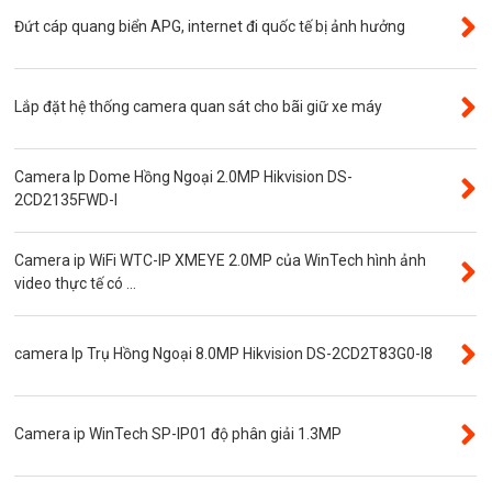
Phụ kiện camera
Đứt cáp quang biển APG, internet đi quốc tế bị ảnh hưởng
Visinet
Độ phân giải 5.0MP
Lắp đặt hệ thống camera quan sát cho bãi giữ xe máy
Camera CVI
Thẻ nhớ
Camera Ip Dome Hồng Ngoại 2.0MP Hikvision DS-
Độ phân giải 3.0MP
2CD2135FWD-I
Camera CVI WinTech
Camera ip WiFi WTC-IP XMEYE 2.0MP của WinTech hình ảnh
Camera ngụy trang
video thực tế có ...
Năng lượng mặt trời
Thẻ nhớ SanDisk
camera Ip Trụ Hồng Ngoại 8.0MP Hikvision DS-2CD2T83G0-I8
Đầu ghi camera 4 kênh
Đầu ghi camera 8 kênh
Camera ip WinTech SP-IP01 độ phân giải 1.3MP
Đầu ghi camera ip
Giới thiệu