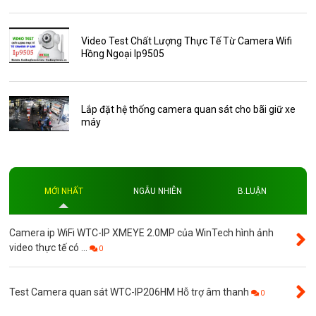
Thông báo
Thẻ nhớ 16GB
Video Test Chất Lượng Thực Tế Từ Camera Wifi
Hồng Ngoại Ip9505
Thẻ nhớ 32GB
Thẻ nhớ 64GB
Thẻ nhớ AKwell
Lắp đặt hệ thống camera quan sát cho bãi giữ xe
máy
Thủ thuật
Đèn led
Độ phân giải
MỚI NHẤT
NGẪU NHIÊN
B.LUẬN
Độ phân giải 4MP
Camera ip WiFi WTC-IP XMEYE 2.0MP của WinTech hình ảnh
video thực tế có ...
0
Test Camera quan sát WTC-IP206HM Hỗ trợ âm thanh
0