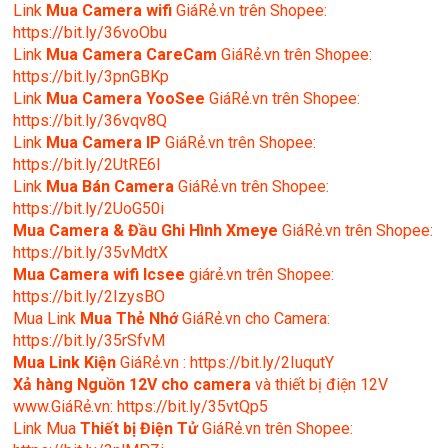
Link
Mua
Camera wifi
GiáRẻ.vn trên Shopee:
https://bit.ly/36voObu
Link
Mua Camera CareCam
GiáRẻ.vn trên Shopee:
https://bit.ly/3pnGBKp
Link
Mua Camera YooSee
GiáRẻ.vn trên Shopee:
https://bit.ly/36vqv8Q
Link
Mua Camera IP
GiáRẻ.vn trên Shopee:
https://bit.ly/2UtRE6l
Link
Mua Bán Camera
GiáRẻ.vn trên Shopee:
https://bit.ly/2UoG50i
Mua Camera & Đầu Ghi Hình Xmeye
GiáRẻ.vn trên Shopee:
https://bit.ly/35vMdtX
Mua Camera wifi Icsee
giárẻ.vn trên Shopee:
https://bit.ly/2IzysBO
Mua Link
Mua Thẻ Nhớ
GiáRẻ.vn cho Camera:
https://bit.ly/35rSfvM
Mua Link Kiện
GiáRẻ.vn : https://bit.ly/2IuqutY
Xả hàng Nguồn 12V cho camera
và thiết bị điện 12V
www.GiáRẻ.vn: https://bit.ly/35vtQp5
Link Mua
Thiết bị Điện Tử
GiáRẻ.vn trên Shopee: