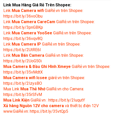
Link Mua Hàng Giá Rẻ Trên Shopee:
Link
Mua
Camera wifi
GiáRẻ.vn trên Shopee:
https://bit.ly/36voObu
Link
Mua Camera CareCam
GiáRẻ.vn trên Shopee:
https://bit.ly/3pnGBKp
Link
Mua Camera YooSee
GiáRẻ.vn trên Shopee:
https://bit.ly/36vqv8Q
Link
Mua Camera IP
GiáRẻ.vn trên Shopee:
https://bit.ly/2UtRE6l
Link
Mua Bán Camera
GiáRẻ.vn trên Shopee:
https://bit.ly/2UoG50i
Mua Camera & Đầu Ghi Hình Xmeye
GiáRẻ.vn trên Shopee:
https://bit.ly/35vMdtX
Mua Camera wifi Icsee
giárẻ.vn trên Shopee:
https://bit.ly/2IzysBO
Mua Link
Mua Thẻ Nhớ
GiáRẻ.vn cho Camera:
https://bit.ly/35rSfvM
Mua Link Kiện
GiáRẻ.vn : https://bit.ly/2IuqutY
Xả hàng Nguồn 12V cho camera
và thiết bị điện 12V
www.GiáRẻ.vn: https://bit.ly/35vtQp5