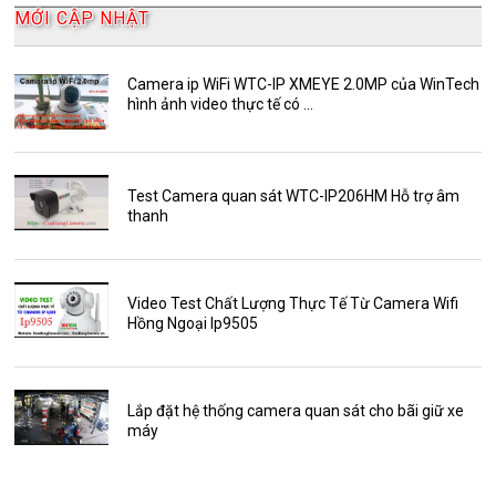
AKwell
MỚI CẬP NHẬT
Bảng Báo Giá AKwell
Bộ Camera Quan sát
Camera ip WiFi WTC-IP XMEYE 2.0MP của WinTech
hình ảnh video thực tế có ...
Camera Zoom
HDParagon
Phụ Kiện Điện Thoại AKwell
Test Camera quan sát WTC-IP206HM Hỗ trợ âm
thanh
Pin Sạc dự phòng AKwell
Thông báo
Thẻ nhớ 16GB
Video Test Chất Lượng Thực Tế Từ Camera Wifi
Hồng Ngoại Ip9505
Thẻ nhớ 32GB
Thẻ nhớ 64GB
Thẻ nhớ AKwell
Lắp đặt hệ thống camera quan sát cho bãi giữ xe
máy
Thủ thuật
Đèn led