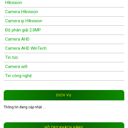
HIkvision
Camera HIkvision
Camera ip HIkvision
Độ phân giải 2.0MP
Camera AHD
Camera AHD WinTech
Tin tức
Camera wifi
Tin công nghệ
Wifi Camera
Camera Wifi WinTech
DỊCH VỤ
Độ phân giải 1.0MP
Thông tin đang cập nhật ....
Độ phân giải 1.3MP
Đầu ghi hình camera
HỖ TRỢ KHÁCH HÀNG