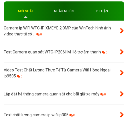
Độ phân giải
MỚI NHẤT
NGẪU NHIÊN
B.LUẬN
Độ phân giải 4MP
Camera ip WiFi WTC-IP XMEYE 2.0MP của WinTech hình ảnh
video thực tế có ...
0
Test Camera quan sát WTC-IP206HM Hỗ trợ âm thanh
0
Video Test Chất Lượng Thực Tế Từ Camera Wifi Hồng Ngoại
Ip9505
0
Lắp đặt hệ thống camera quan sát cho bãi giữ xe máy
0
Text chất lượng camera ip wifi ip305
0