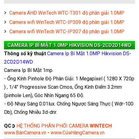
Camera AHD WinTech WTC-T301 độ phân giải 1.0MP
Camera wifi WinTech WTC-IP309 độ phân giải 1.0MP
Camera wifi WinTech WTC-IP307 độ phân giải 1.0MP
CAMERA IP BÍ MẬT 1.0MP HIKVISION DS-2CD2D14WD
Thông số kỹ thuật
Camera Ip Bí Mật 1.0MP Hikvision DS-
2CD2D14WD
Camera Ip Bí Mật 1mp.
- Ống Kính Pinhole Độ Phân Giải: 1 Megapixel ( 1280 X 720p
) , 1/4" Progressive Scan Cmos, Ống Kính Điểm 3.2mm
(pinhole Len), Góc Nhìn Ngang 65 Độ.
- Độ Nhạy Sáng 0.01lux. Chống Ngược Sáng Thực ( Wdr-100
Db), Chống Nhiễu 3d-dnr.
QC➲
HỆ THỐNG PHÂN PHỐI CAMERA
WINTECH
www.BánCamera.vn
-
www.CửaHàngCamera.vn