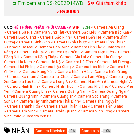
➲
Tìm xem ảnh DS-2CD2D14WD
$⏩
Giá tham khảo:
3890000
đ
QC➲
HỆ THỐNG PHÂN PHỐI CAMERA
WIN
TECH
✓Camera An Giang
✓Camera Bà Rịa
Camera Vũng Tàu
✓Camera Bạc Liêu
✓Camera Bắc Kạn
✓
Camera Bắc Giang
✓Camera Bắc Ninh
✓ Camera Bến Tre
✓Camera Bình
Dương
✓ Camera Bình Định
✓Camera Bình Phước
✓ Camera Bình Thuận
✓Camera Cà Mau
✓ Camera Cao Bằng
✓Camera Cần Thơ
✓ Camera Đà
Nẵng
✓Camera Đắk Lắk
✓ Camera Đắk Nông
✓Camera Điện Biên
✓ Camera
Đồng Nai
✓Camera Đồng Tháp
✓ Camera Gia Lai
✓Camera Hà Giang
✓
Camera Hà Nam
✓Camera Hà Nội
✓ Camera Hà Tĩnh
✓Camera Hải Dương
✓
Camera Hải Phòng
✓Camera Hậu Giang
✓ Camera Hòa Bình
✓Camera Hồ
Chí Minh
✓ Camera Hưng Yên
✓Camera Khánh Hòa
✓ Camera Kiên Giang
✓Camera Kon Tum
✓ Camera Lai Châu
✓Camera Lâm Đồng
✓ Camera Lạng
Sơn
Camera Lào Cai
✓ Camera Long An
✓Camera Nam Định
Camera Nghệ An
✓Camera Ninh Bình
✓ Camera Ninh Thuận
✓Camera Phú Thọ
✓ Camera Phú
Yên
✓Camera Quảng Bình
✓ Camera Quảng Nam
✓Camera Quảng Ngãi
✓
Camera Quảng Ninh
✓Camera Quảng Trị
✓ Camera Sóc Trăng
✓Camera
Sơn La
✓ Camera Tây Ninh
Camera Thái Bình
✓ Camera Thái Nguyên
✓Camera Thanh Hóa
✓ Camera Thừa Thiên - Huế
✓Camera Tiền Giang
✓Camera Trà Vinh
✓ Camera Tuyên Quang
✓Camera Vĩnh Long
✓ Camera
Vĩnh Phúc
✓Camera Yên Bái
NHÃN:
Camera HIkvision
Camera ip
96
106