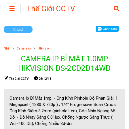
Thế Giới CCTV
Camera
Chia sẽ
Nhà
Camera ip
HIkvision
CAMERA IP BÍ MẬT 1.0MP
HIKVISION DS-2CD2D14WD
Thế Giới CCTV
26/12/18
Camera Ip Bí Mật 1mp. - Ống Kính Pinhole Độ Phân Giải: 1
Megapixel ( 1280 X 720p ) , 1/4" Progressive Scan Cmos,
Ống Kính Điểm 3.2mm (pinhole Len), Góc Nhìn Ngang 65
Độ. - Độ Nhạy Sáng 0.01lux. Chống Ngược Sáng Thực (
Wdr-100 Db), Chống Nhiễu 3d-dnr.