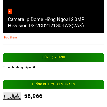
2
Camera Ip Dome Hồng Ngoại 2.0MP
Hikvision DS-2CD2121G0-IWS(2AX)
Đọc thêm
LIÊN HỆ NHANH
Thông tin đang cập nhật ....
3
Video thực tế từ camera ip 202Q
WinTech.vip
THỐNG KÊ LƯỢT XEM TRANG
Đọc thêm
58,966