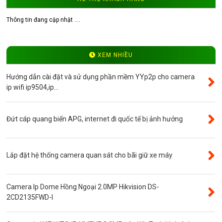
Tư vấn CCTV
Đầu ghi camera WinTech
Thông tin đang cập nhật ....
Video
Độ phân giải 4.0MP
XEM NHIỀU
Camera ip WinTech
Hướng dẫn cài đặt và sử dụng phần mềm YYp2p cho camera
Máy bộ đàm
ip wifi ip9504,ip...
Bảng giá
Phụ kiện camera
Đứt cáp quang biển APG, internet đi quốc tế bị ảnh hưởng
Visinet
Độ phân giải 5.0MP
Lắp đặt hệ thống camera quan sát cho bãi giữ xe máy
Camera CVI
Thẻ nhớ
Camera Ip Dome Hồng Ngoại 2.0MP Hikvision DS-
Độ phân giải 3.0MP
2CD2135FWD-I
Camera CVI WinTech