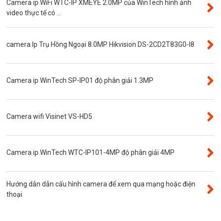
Camera ip WiFi WTC-IP XMEYE 2.0MP của WinTech hình ảnh
Camera ngụy trang
video thực tế có ...
Năng lượng mặt trời
Thẻ nhớ SanDisk
camera Ip Trụ Hồng Ngoại 8.0MP Hikvision DS-2CD2T83G0-I8
Đầu ghi camera 4 kênh
Đầu ghi camera 8 kênh
Camera ip WinTech SP-IP01 độ phân giải 1.3MP
Đầu ghi camera ip
Giới thiệu
VR Camera
Camera wifi Visinet VS-HD5
Đầu ghi camera 16 kênh
Độ phân giải 8.0MP
Camera ip WinTech WTC-IP101-4MP độ phân giải 4MP
Camera 360
Camera Yoosee
Hướng dẫn dẫn cấu hình camera để xem qua mạng hoặc điện
YooSee
thoại
Đầu ghi camera 32 kênh