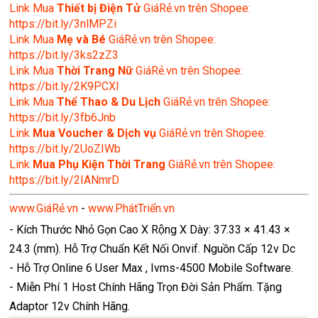
Link Mua
Thiết bị Điện Tử
GiáRẻ.vn trên Shopee:
https://bit.ly/3nlMPZi
Link Mua
Mẹ và Bé
GiáRẻ.vn trên Shopee:
https://bit.ly/3ks2zZ3
Link Mua
Thời Trang Nữ
GiáRẻ.vn trên Shopee:
https://bit.ly/2K9PCXl
Link Mua
Thể Thao & Du Lịch
GiáRẻ.vn trên Shopee:
https://bit.ly/3fb6Jnb
Link
Mua Voucher & Dịch vụ
GiáRẻ.vn trên Shopee:
https://bit.ly/2UoZIWb
Link
Mua Phụ Kiện Thời Trang
GiáRẻ.vn trên Shopee:
https://bit.ly/2IANmrD
www.GiáRẻ.vn
-
www.PhátTriển.vn
- Kích Thước Nhỏ Gọn Cao X Rộng X Dày: 37.33 × 41.43 ×
24.3 (mm). Hỗ Trợ Chuẩn Kết Nối Onvif. Nguồn Cấp 12v Dc
- Hỗ Trợ Online 6 User Max , Ivms-4500 Mobile Software.
- Miễn Phí 1 Host Chính Hãng Trọn Đời Sản Phẩm. Tặng
Adaptor 12v Chính Hãng.