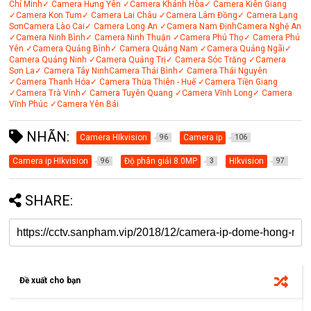
Chí Minh
✓ Camera Hưng Yên
✓Camera Khánh Hòa
✓ Camera Kiên Giang
✓Camera Kon Tum
✓ Camera Lai Châu
✓Camera Lâm Đồng
✓ Camera Lạng
Sơn
Camera Lào Cai
✓ Camera Long An
✓Camera Nam Định
Camera Nghệ An
✓Camera Ninh Bình
✓ Camera Ninh Thuận
✓Camera Phú Thọ
✓ Camera Phú
Yên
✓Camera Quảng Bình
✓ Camera Quảng Nam
✓Camera Quảng Ngãi
✓
Camera Quảng Ninh
✓Camera Quảng Trị
✓ Camera Sóc Trăng
✓Camera
Sơn La
✓ Camera Tây Ninh
Camera Thái Bình
✓ Camera Thái Nguyên
✓Camera Thanh Hóa
✓ Camera Thừa Thiên - Huế
✓Camera Tiền Giang
✓Camera Trà Vinh
✓ Camera Tuyên Quang
✓Camera Vĩnh Long
✓ Camera
Vĩnh Phúc
✓Camera Yên Bái
NHÃN:
Camera HIkvision
Camera ip
96
106
Camera ip HIkvision
Độ phân giải 8.0MP
HIkvision
96
3
97
SHARE:
Đề xuất cho bạn