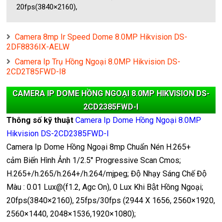
20fps(3840×2160),
Camera 8mp Ir Speed Dome 8.0MP Hikvision DS-
2DF8836IX-AELW
Camera Ip Trụ Hồng Ngoại 8.0MP Hikvision DS-
2CD2T85FWD-I8
CAMERA IP DOME HỒNG NGOẠI 8.0MP HIKVISION DS-
2CD2385FWD-I
Thông số kỹ thuật
Camera Ip Dome Hồng Ngoại 8.0MP
Hikvision DS-2CD2385FWD-I
Camera Ip Dome Hồng Ngoại 8mp Chuẩn Nén H.265+
cảm Biến Hình Ảnh 1/2.5" Progressive Scan Cmos;
H.265+/h.265/h.264+/h.264/mjpeg; Độ Nhạy Sáng Chế Độ
Màu : 0.01 Lux@(f1.2, Agc On), 0 Lux Khi Bật Hồng Ngoại;
20fps(3840×2160), 25fps/30fps (2944 X 1656, 2560×1920,
2560×1440, 2048×1536,1920×1080);