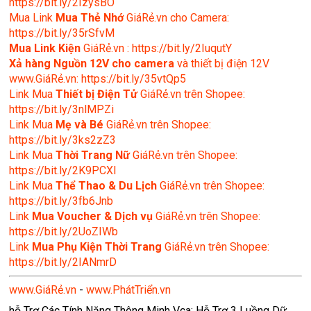
https://bit.ly/2IzysBO
Mua Link
Mua Thẻ Nhớ
GiáRẻ.vn cho Camera:
https://bit.ly/35rSfvM
Mua Link Kiện
GiáRẻ.vn : https://bit.ly/2IuqutY
Xả hàng Nguồn 12V cho camera
và thiết bị điện 12V
www.GiáRẻ.vn: https://bit.ly/35vtQp5
Link Mua
Thiết bị Điện Tử
GiáRẻ.vn trên Shopee:
https://bit.ly/3nlMPZi
Link Mua
Mẹ và Bé
GiáRẻ.vn trên Shopee:
https://bit.ly/3ks2zZ3
Link Mua
Thời Trang Nữ
GiáRẻ.vn trên Shopee:
https://bit.ly/2K9PCXl
Link Mua
Thể Thao & Du Lịch
GiáRẻ.vn trên Shopee:
https://bit.ly/3fb6Jnb
Link
Mua Voucher & Dịch vụ
GiáRẻ.vn trên Shopee:
https://bit.ly/2UoZIWb
Link
Mua Phụ Kiện Thời Trang
GiáRẻ.vn trên Shopee:
https://bit.ly/2IANmrD
www.GiáRẻ.vn
-
www.PhátTriển.vn
hỗ Trợ Các Tính Năng Thông Minh Vca; Hỗ Trợ 3 Luồng Dữ