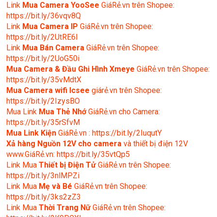
Link
Mua Camera YooSee
GiáRẻ.vn trên Shopee:
https://bit.ly/36vqv8Q
Link
Mua Camera IP
GiáRẻ.vn trên Shopee:
https://bit.ly/2UtRE6l
Link
Mua Bán Camera
GiáRẻ.vn trên Shopee:
https://bit.ly/2UoG50i
Mua Camera & Đầu Ghi Hình Xmeye
GiáRẻ.vn trên Shopee:
https://bit.ly/35vMdtX
Mua Camera wifi Icsee
giárẻ.vn trên Shopee:
https://bit.ly/2IzysBO
Mua Link
Mua Thẻ Nhớ
GiáRẻ.vn cho Camera:
https://bit.ly/35rSfvM
Mua Link Kiện
GiáRẻ.vn : https://bit.ly/2IuqutY
Xả hàng Nguồn 12V cho camera
và thiết bị điện 12V
www.GiáRẻ.vn: https://bit.ly/35vtQp5
Link Mua
Thiết bị Điện Tử
GiáRẻ.vn trên Shopee:
https://bit.ly/3nlMPZi
Link Mua
Mẹ và Bé
GiáRẻ.vn trên Shopee:
https://bit.ly/3ks2zZ3
Link Mua
Thời Trang Nữ
GiáRẻ.vn trên Shopee: