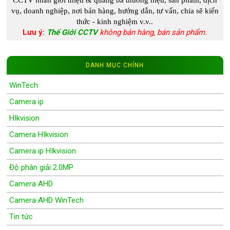
CCTV
nhằn giới thiệu & quảng bá thương hiệu, sản phẩm, dịch
vụ, doanh nghiệp, nơi bán hàng, hướng dẫn, tư vấn, chia s
ẽ kiến
thức - kinh nghiệm
v.v..
Lưu ý:
Thế Giới CCTV
không bán hàng, bán sản phẩm.
DANH MỤC CHÍNH
WinTech
Camera ip
HIkvision
Camera HIkvision
Camera ip HIkvision
Độ phân giải 2.0MP
Camera AHD
Camera AHD WinTech
Tin tức