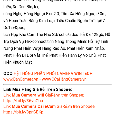
Liệu; 3d Dnr; Blc; Icr;
công Nghệ Hồng Ngoại Exir 2.0, Tầm Xa Hồng Ngoại 30m;
vỏ Hoàn Toàn Bằng Kim Loại, Tiêu Chuẩn Ngoài Trời Ip67;
Dc12v&poe;
tích Hợp Khe Cắm Thẻ Nhớ Sd/sdhc/sdxc Tối Đa 128gb; Hỗ
Trợ Dịch Vụ Hik-connect.tính Năng Thông Minh: Hỗ Trợ Tính
Năng Phát Hiện Vượt Hàng Rào Ảo, Phát Hiện Xâm Nhập,
Phát Hiện Di Dời Vật Thể, Phát Hiện Hành Lý Vô Chủ, Phát
Hiện Khuôn Mặt.
QC➲
HỆ THỐNG PHÂN PHỐI CAMERA
WINTECH
www.BánCamera.vn
-
www.CửaHàngCamera.vn
Link Mua Hàng Giá Rẻ Trên Shopee:
Link
Mua
Camera wifi
GiáRẻ.vn trên Shopee:
https://bit.ly/36voObu
Link
Mua Camera CareCam
GiáRẻ.vn trên Shopee:
https://bit.ly/3pnGBKp