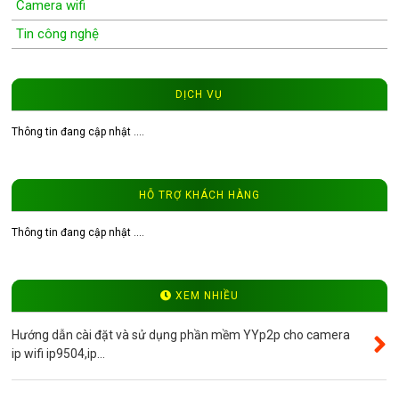
Camera wifi
Tin công nghệ
Wifi Camera
Camera Wifi WinTech
DỊCH VỤ
Độ phân giải 1.0MP
Thông tin đang cập nhật ....
Độ phân giải 1.3MP
Đầu ghi hình camera
HỖ TRỢ KHÁCH HÀNG
Tư vấn CCTV
Đầu ghi camera WinTech
Thông tin đang cập nhật ....
Video
Độ phân giải 4.0MP
XEM NHIỀU
Camera ip WinTech
Hướng dẫn cài đặt và sử dụng phần mềm YYp2p cho camera
Máy bộ đàm
ip wifi ip9504,ip...
Bảng giá