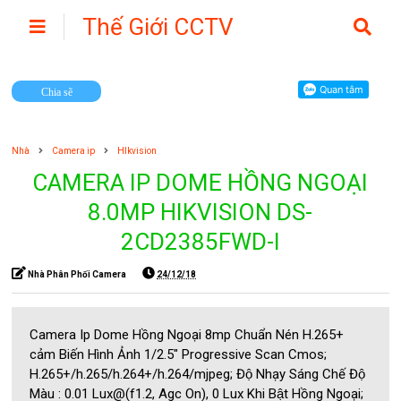
Thế Giới CCTV
Camera
Chia sẽ
Nhà
Camera ip
HIkvision
CAMERA IP DOME HỒNG NGOẠI
8.0MP HIKVISION DS-
2CD2385FWD-I
Nhà Phân Phối Camera
24/12/18
Camera Ip Dome Hồng Ngoại 8mp Chuẩn Nén H.265+
cảm Biến Hình Ảnh 1/2.5" Progressive Scan Cmos;
H.265+/h.265/h.264+/h.264/mjpeg; Độ Nhạy Sáng Chế Độ
Màu : 0.01 Lux@(f1.2, Agc On), 0 Lux Khi Bật Hồng Ngoại;