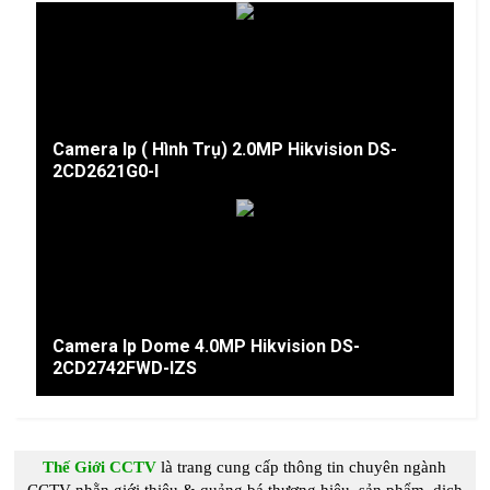
Camera Ip ( Hình Trụ) 2.0MP Hikvision DS-
2CD2621G0-I
Camera Ip Dome 4.0MP Hikvision DS-
2CD2742FWD-IZS
Thế Giới CCTV
là trang cung c
ấp
thông tin chuyên ngành