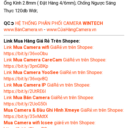
Ống Kính 2.8mm ( Đặt Hàng 4/6mm); Chống Ngược Sáng
Thực 120db Wdr;
QC➲
HỆ THỐNG PHÂN PHỐI CAMERA
WINTECH
www.BánCamera.vn
-
www.CửaHàngCamera.vn
Link Mua Hàng Giá Rẻ Trên Shopee:
Link
Mua
Camera wifi
GiáRẻ.vn trên Shopee:
https://bit.ly/36voObu
Link
Mua Camera CareCam
GiáRẻ.vn trên Shopee:
https://bit.ly/3pnGBKp
Link
Mua Camera YooSee
GiáRẻ.vn trên Shopee:
https://bit.ly/36vqv8Q
Link
Mua Camera IP
GiáRẻ.vn trên Shopee:
https://bit.ly/2UtRE6l
Link
Mua Bán Camera
GiáRẻ.vn trên Shopee:
https://bit.ly/2UoG50i
Mua Camera & Đầu Ghi Hình Xmeye
GiáRẻ.vn trên Shopee:
https://bit.ly/35vMdtX
Mua Camera wifi Icsee
giárẻ.vn trên Shopee: