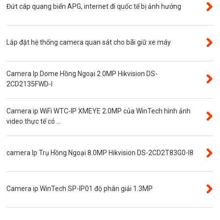
Phụ kiện camera
Đứt cáp quang biển APG, internet đi quốc tế bị ảnh hưởng
Visinet
Độ phân giải 5.0MP
Lắp đặt hệ thống camera quan sát cho bãi giữ xe máy
Camera CVI
Thẻ nhớ
Camera Ip Dome Hồng Ngoại 2.0MP Hikvision DS-
Độ phân giải 3.0MP
2CD2135FWD-I
Camera CVI WinTech
Camera ip WiFi WTC-IP XMEYE 2.0MP của WinTech hình ảnh
Camera ngụy trang
video thực tế có ...
Năng lượng mặt trời
Thẻ nhớ SanDisk
camera Ip Trụ Hồng Ngoại 8.0MP Hikvision DS-2CD2T83G0-I8
Đầu ghi camera 4 kênh
Đầu ghi camera 8 kênh
Camera ip WinTech SP-IP01 độ phân giải 1.3MP
Đầu ghi camera ip
Giới thiệu