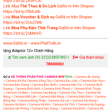
https://bit.ly/2K9PCXl
Link Mua
Thể Thao & Du Lịch
GiáRẻ.vn trên Shopee:
https://bit.ly/3fb6Jnb
Link
Mua Voucher & Dịch vụ
GiáRẻ.vn trên Shopee:
https://bit.ly/2UoZIWb
Link
Mua Phụ Kiện Thời Trang
GiáRẻ.vn trên Shopee:
https://bit.ly/2IANmrD
www.GiáRẻ.vn
-
www.PhátTriển.vn
tặng Adaptor 12v Chính Hãng.
➲
Tìm xem ảnh DS-2CD2385FWD-I
$⏩
Giá tham khảo:
7840000
đ
QC➲
HỆ THỐNG PHÂN PHỐI CAMERA
WIN
TECH
✓Camera An Giang
✓Camera Bà Rịa
Camera Vũng Tàu
✓Camera Bạc Liêu
✓Camera Bắc Kạn
✓
Camera Bắc Giang
✓Camera Bắc Ninh
✓ Camera Bến Tre
✓Camera Bình
Dương
✓ Camera Bình Định
✓Camera Bình Phước
✓ Camera Bình Thuận
✓Camera Cà Mau
✓ Camera Cao Bằng
✓Camera Cần Thơ
✓ Camera Đà
Nẵng
✓Camera Đắk Lắk
✓ Camera Đắk Nông
✓Camera Điện Biên
✓ Camera
Đồng Nai
✓Camera Đồng Tháp
✓ Camera Gia Lai
✓Camera Hà Giang
✓
Camera Hà Nam
✓Camera Hà Nội
✓ Camera Hà Tĩnh
✓Camera Hải Dương
✓
Camera Hải Phòng
✓Camera Hậu Giang
✓ Camera Hòa Bình
✓Camera Hồ