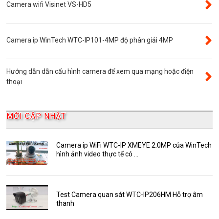
VR Camera
Camera wifi Visinet VS-HD5
Đầu ghi camera 16 kênh
Độ phân giải 8.0MP
Camera ip WinTech WTC-IP101-4MP độ phân giải 4MP
Camera 360
Camera Yoosee
Hướng dẫn dẫn cấu hình camera để xem qua mạng hoặc điện
YooSee
thoại
Đầu ghi camera 32 kênh
AKwell
MỚI CẬP NHẬT
Bảng Báo Giá AKwell
Bộ Camera Quan sát
Camera ip WiFi WTC-IP XMEYE 2.0MP của WinTech
hình ảnh video thực tế có ...
Camera Zoom
HDParagon
Phụ Kiện Điện Thoại AKwell
Test Camera quan sát WTC-IP206HM Hỗ trợ âm
thanh
Pin Sạc dự phòng AKwell