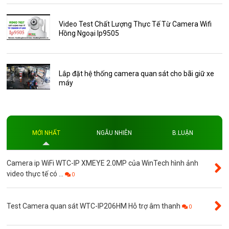
Thông báo
Thẻ nhớ 16GB
Video Test Chất Lượng Thực Tế Từ Camera Wifi
Hồng Ngoại Ip9505
Thẻ nhớ 32GB
Thẻ nhớ 64GB
Thẻ nhớ AKwell
Lắp đặt hệ thống camera quan sát cho bãi giữ xe
máy
Thủ thuật
Đèn led
Độ phân giải
MỚI NHẤT
NGẪU NHIÊN
B.LUẬN
Độ phân giải 4MP
Camera ip WiFi WTC-IP XMEYE 2.0MP của WinTech hình ảnh
video thực tế có ...
0
Test Camera quan sát WTC-IP206HM Hỗ trợ âm thanh
0