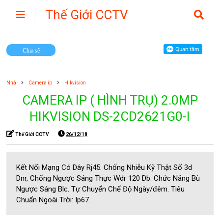
Thế Giới CCTV
Camera
Chia sẽ
Nhà
Camera ip
HIkvision
CAMERA IP ( HÌNH TRỤ) 2.0MP
HIKVISION DS-2CD2621G0-I
Thế Giới CCTV
26/12/18
Kết Nối Mạng Có Dây Rj45. Chống Nhiễu Kỹ Thật Số 3d
Dnr, Chống Ngược Sáng Thực Wdr 120 Db. Chức Năng Bù
Ngược Sáng Blc. Tự Chuyển Chế Độ Ngày/đêm. Tiêu
Chuẩn Ngoài Trời: Ip67.