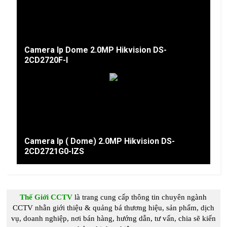
Camera Ip Dome 2.0MP Hikvision DS-
2CD2720F-I
Camera Ip ( Dome) 2.0MP Hikvision DS-
2CD2721G0-IZS
Thế Giới CCTV
là trang cung c
ấp
thông tin chuyên ngành
CCTV
nhằn giới thiệu & quảng bá thương hiệu, sản phẩm, dịch
vụ, doanh nghiệp, nơi bán hàng, hướng dẫn, tư vấn, chia s
ẽ kiến