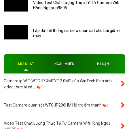
Thẻ nhớ 16GB
Video Test Chất Lượng Thực Tế Từ Camera Wifi
Hồng Ngoại Ip9505
Thẻ nhớ 32GB
Thẻ nhớ 64GB
Thẻ nhớ AKwell
Lắp đặt hệ thống camera quan sát cho bãi giữ xe
máy
Thủ thuật
Đèn led
Độ phân giải
MỚI NHẤT
NGẪU NHIÊN
B.LUẬN
Độ phân giải 4MP
Camera ip WiFi WTC-IP XMEYE 2.0MP của WinTech hình ảnh
video thực tế có ...
0
Test Camera quan sát WTC-IP206HM Hỗ trợ âm thanh
0
Video Test Chất Lượng Thực Tế Từ Camera Wifi Hồng Ngoại