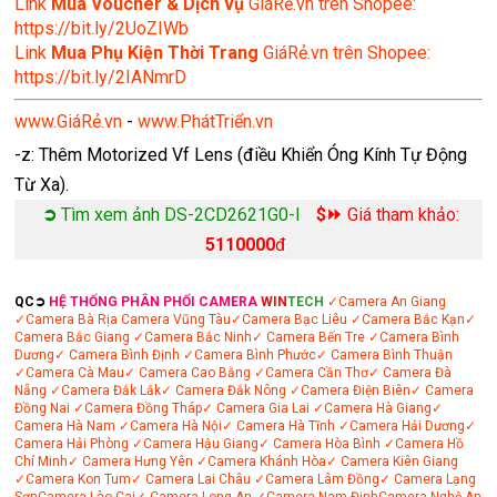
Link
Mua Voucher & Dịch vụ
GiáRẻ.vn trên Shopee:
https://bit.ly/2UoZIWb
Link
Mua Phụ Kiện Thời Trang
GiáRẻ.vn trên Shopee:
https://bit.ly/2IANmrD
www.GiáRẻ.vn
-
www.PhátTriển.vn
-z: Thêm Motorized Vf Lens (điều Khiển Óng Kính Tự Động
Từ Xa).
➲
Tìm xem ảnh DS-2CD2621G0-I
$⏩
Giá tham khảo:
5110000
đ
QC➲
HỆ THỐNG PHÂN PHỐI CAMERA
WIN
TECH
✓Camera An Giang
✓Camera Bà Rịa
Camera Vũng Tàu
✓Camera Bạc Liêu
✓Camera Bắc Kạn
✓
Camera Bắc Giang
✓Camera Bắc Ninh
✓ Camera Bến Tre
✓Camera Bình
Dương
✓ Camera Bình Định
✓Camera Bình Phước
✓ Camera Bình Thuận
✓Camera Cà Mau
✓ Camera Cao Bằng
✓Camera Cần Thơ
✓ Camera Đà
Nẵng
✓Camera Đắk Lắk
✓ Camera Đắk Nông
✓Camera Điện Biên
✓ Camera
Đồng Nai
✓Camera Đồng Tháp
✓ Camera Gia Lai
✓Camera Hà Giang
✓
Camera Hà Nam
✓Camera Hà Nội
✓ Camera Hà Tĩnh
✓Camera Hải Dương
✓
Camera Hải Phòng
✓Camera Hậu Giang
✓ Camera Hòa Bình
✓Camera Hồ
Chí Minh
✓ Camera Hưng Yên
✓Camera Khánh Hòa
✓ Camera Kiên Giang
✓Camera Kon Tum
✓ Camera Lai Châu
✓Camera Lâm Đồng
✓ Camera Lạng