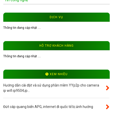
Tin công nghệ
Wifi Camera
Camera Wifi WinTech
DỊCH VỤ
Độ phân giải 1.0MP
Thông tin đang cập nhật ....
Độ phân giải 1.3MP
Đầu ghi hình camera
HỖ TRỢ KHÁCH HÀNG
Tư vấn CCTV
Đầu ghi camera WinTech
Thông tin đang cập nhật ....
Video
Độ phân giải 4.0MP
XEM NHIỀU
Camera ip WinTech
Hướng dẫn cài đặt và sử dụng phần mềm YYp2p cho camera
Máy bộ đàm
ip wifi ip9504,ip...
Bảng giá
Phụ kiện camera
Đứt cáp quang biển APG, internet đi quốc tế bị ảnh hưởng