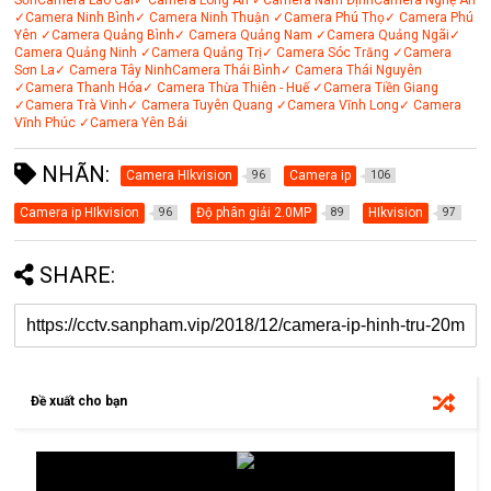
Sơn
Camera Lào Cai
✓ Camera Long An
✓Camera Nam Định
Camera Nghệ An
✓Camera Ninh Bình
✓ Camera Ninh Thuận
✓Camera Phú Thọ
✓ Camera Phú
Yên
✓Camera Quảng Bình
✓ Camera Quảng Nam
✓Camera Quảng Ngãi
✓
Camera Quảng Ninh
✓Camera Quảng Trị
✓ Camera Sóc Trăng
✓Camera
Sơn La
✓ Camera Tây Ninh
Camera Thái Bình
✓ Camera Thái Nguyên
✓Camera Thanh Hóa
✓ Camera Thừa Thiên - Huế
✓Camera Tiền Giang
✓Camera Trà Vinh
✓ Camera Tuyên Quang
✓Camera Vĩnh Long
✓ Camera
Vĩnh Phúc
✓Camera Yên Bái
NHÃN:
Camera HIkvision
Camera ip
96
106
Camera ip HIkvision
Độ phân giải 2.0MP
HIkvision
96
89
97
SHARE:
Đề xuất cho bạn