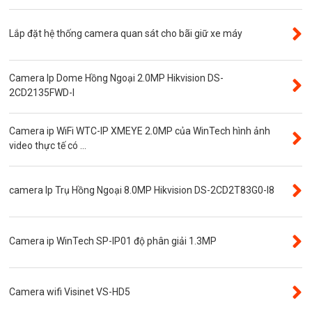
Visinet
Độ phân giải 5.0MP
Lắp đặt hệ thống camera quan sát cho bãi giữ xe máy
Camera CVI
Thẻ nhớ
Camera Ip Dome Hồng Ngoại 2.0MP Hikvision DS-
Độ phân giải 3.0MP
2CD2135FWD-I
Camera CVI WinTech
Camera ip WiFi WTC-IP XMEYE 2.0MP của WinTech hình ảnh
Camera ngụy trang
video thực tế có ...
Năng lượng mặt trời
Thẻ nhớ SanDisk
camera Ip Trụ Hồng Ngoại 8.0MP Hikvision DS-2CD2T83G0-I8
Đầu ghi camera 4 kênh
Đầu ghi camera 8 kênh
Camera ip WinTech SP-IP01 độ phân giải 1.3MP
Đầu ghi camera ip
Giới thiệu
VR Camera
Camera wifi Visinet VS-HD5