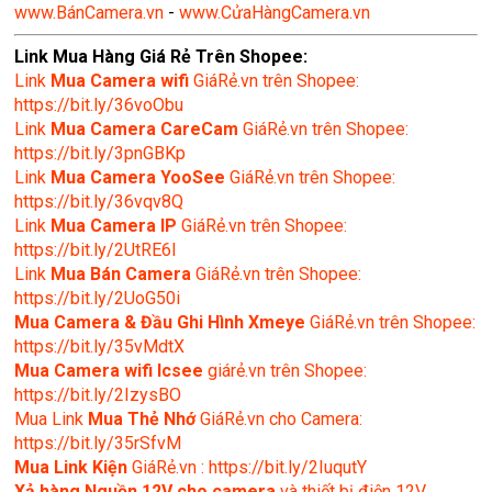
www.BánCamera.vn
-
www.CửaHàngCamera.vn
Link Mua Hàng Giá Rẻ Trên Shopee:
Link
Mua
Camera wifi
GiáRẻ.vn trên Shopee:
https://bit.ly/36voObu
Link
Mua Camera CareCam
GiáRẻ.vn trên Shopee:
https://bit.ly/3pnGBKp
Link
Mua Camera YooSee
GiáRẻ.vn trên Shopee:
https://bit.ly/36vqv8Q
Link
Mua Camera IP
GiáRẻ.vn trên Shopee:
https://bit.ly/2UtRE6l
Link
Mua Bán Camera
GiáRẻ.vn trên Shopee:
https://bit.ly/2UoG50i
Mua Camera & Đầu Ghi Hình Xmeye
GiáRẻ.vn trên Shopee:
https://bit.ly/35vMdtX
Mua Camera wifi Icsee
giárẻ.vn trên Shopee:
https://bit.ly/2IzysBO
Mua Link
Mua Thẻ Nhớ
GiáRẻ.vn cho Camera:
https://bit.ly/35rSfvM
Mua Link Kiện
GiáRẻ.vn : https://bit.ly/2IuqutY
Xả hàng Nguồn 12V cho camera
và thiết bị điện 12V