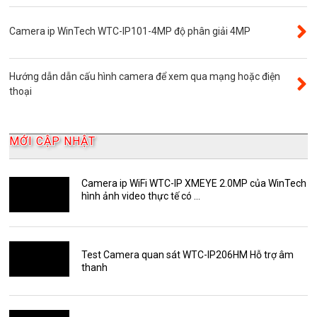
Đầu ghi camera 16 kênh
Độ phân giải 8.0MP
Camera ip WinTech WTC-IP101-4MP độ phân giải 4MP
Camera 360
Camera Yoosee
Hướng dẫn dẫn cấu hình camera để xem qua mạng hoặc điện
YooSee
thoại
Đầu ghi camera 32 kênh
AKwell
MỚI CẬP NHẬT
Bảng Báo Giá AKwell
Bộ Camera Quan sát
Camera ip WiFi WTC-IP XMEYE 2.0MP của WinTech
hình ảnh video thực tế có ...
Camera Zoom
HDParagon
Phụ Kiện Điện Thoại AKwell
Test Camera quan sát WTC-IP206HM Hỗ trợ âm
thanh
Pin Sạc dự phòng AKwell
Thông báo