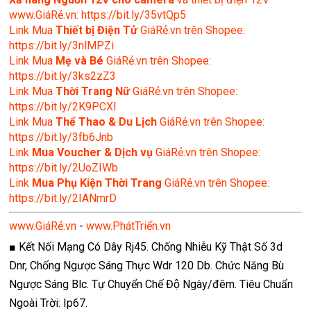
www.GiáRẻ.vn: https://bit.ly/35vtQp5
Link Mua
Thiết bị Điện Tử
GiáRẻ.vn trên Shopee:
https://bit.ly/3nlMPZi
Link Mua
Mẹ và Bé
GiáRẻ.vn trên Shopee:
https://bit.ly/3ks2zZ3
Link Mua
Thời Trang Nữ
GiáRẻ.vn trên Shopee:
https://bit.ly/2K9PCXl
Link Mua
Thể Thao & Du Lịch
GiáRẻ.vn trên Shopee:
https://bit.ly/3fb6Jnb
Link
Mua Voucher & Dịch vụ
GiáRẻ.vn trên Shopee:
https://bit.ly/2UoZIWb
Link
Mua Phụ Kiện Thời Trang
GiáRẻ.vn trên Shopee:
https://bit.ly/2IANmrD
www.GiáRẻ.vn
-
www.PhátTriển.vn
■ Kết Nối Mạng Có Dây Rj45. Chống Nhiễu Kỹ Thật Số 3d
Dnr, Chống Ngược Sáng Thực Wdr 120 Db. Chức Năng Bù
Ngược Sáng Blc. Tự Chuyển Chế Độ Ngày/đêm. Tiêu Chuẩn
Ngoài Trời: Ip67.