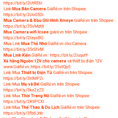
https://bit.ly/2UtRE6l
Link
Mua Bán Camera
GiáRẻ.vn trên Shopee:
https://bit.ly/2UoG50i
Mua Camera & Đầu Ghi Hình Xmeye
GiáRẻ.vn trên Shopee:
https://bit.ly/35vMdtX
Mua Camera wifi Icsee
giárẻ.vn trên Shopee:
https://bit.ly/2IzysBO
Mua Link
Mua Thẻ Nhớ
GiáRẻ.vn cho Camera:
https://bit.ly/35rSfvM
Mua Link Kiện
GiáRẻ.vn : https://bit.ly/2IuqutY
Xả hàng Nguồn 12V cho camera
và thiết bị điện 12V
www.GiáRẻ.vn: https://bit.ly/35vtQp5
Link Mua
Thiết bị Điện Tử
GiáRẻ.vn trên Shopee:
https://bit.ly/3nlMPZi
Link Mua
Mẹ và Bé
GiáRẻ.vn trên Shopee:
https://bit.ly/3ks2zZ3
Link Mua
Thời Trang Nữ
GiáRẻ.vn trên Shopee:
https://bit.ly/2K9PCXl
Link Mua
Thể Thao & Du Lịch
GiáRẻ.vn trên Shopee:
https://bit.ly/3fb6Jnb