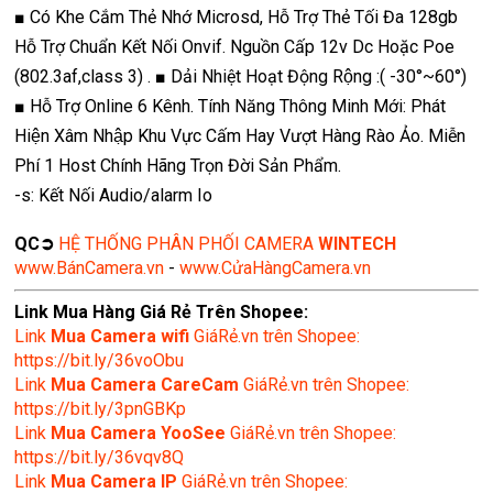
■ Có Khe Cắm Thẻ Nhớ Microsd, Hỗ Trợ Thẻ Tối Đa 128gb
Hỗ Trợ Chuẩn Kết Nối Onvif. Nguồn Cấp 12v Dc Hoặc Poe
(802.3af,class 3) . ■ Dải Nhiệt Hoạt Động Rộng :( -30°~60°)
■ Hỗ Trợ Online 6 Kênh. Tính Năng Thông Minh Mới: Phát
Hiện Xâm Nhập Khu Vực Cấm Hay Vượt Hàng Rào Ảo. Miễn
Phí 1 Host Chính Hãng Trọn Đời Sản Phẩm.
-s: Kết Nối Audio/alarm Io
QC➲
HỆ THỐNG PHÂN PHỐI CAMERA
WINTECH
www.BánCamera.vn
-
www.CửaHàngCamera.vn
Link Mua Hàng Giá Rẻ Trên Shopee:
Link
Mua
Camera wifi
GiáRẻ.vn trên Shopee:
https://bit.ly/36voObu
Link
Mua Camera CareCam
GiáRẻ.vn trên Shopee:
https://bit.ly/3pnGBKp
Link
Mua Camera YooSee
GiáRẻ.vn trên Shopee:
https://bit.ly/36vqv8Q
Link
Mua Camera IP
GiáRẻ.vn trên Shopee: