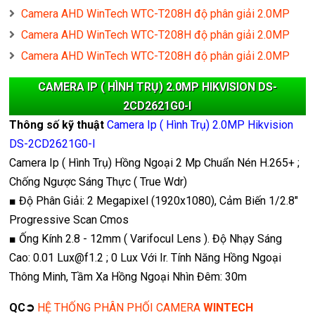
Camera AHD WinTech WTC-T208H độ phân giải 2.0MP
Camera AHD WinTech WTC-T208H độ phân giải 2.0MP
Camera AHD WinTech WTC-T208H độ phân giải 2.0MP
CAMERA IP ( HÌNH TRỤ) 2.0MP HIKVISION DS-
2CD2621G0-I
Thông số kỹ thuật
Camera Ip ( Hình Trụ) 2.0MP Hikvision
DS-2CD2621G0-I
Camera Ip ( Hình Trụ) Hồng Ngoại 2 Mp Chuẩn Nén H.265+ ;
Chống Ngược Sáng Thực ( True Wdr)
■ Độ Phân Giải: 2 Megapixel (1920x1080), Cảm Biến 1/2.8"
Progressive Scan Cmos
■ Ống Kính 2.8 - 12mm ( Varifocul Lens ). Độ Nhạy Sáng
Cao: 0.01 Lux@f1.2 ; 0 Lux Với Ir. Tính Năng Hồng Ngoại
Thông Minh, Tầm Xa Hồng Ngoại Nhìn Đêm: 30m
QC➲
HỆ THỐNG PHÂN PHỐI CAMERA
WINTECH