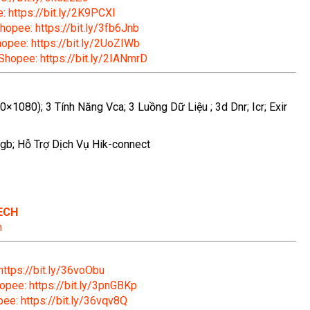
: https://bit.ly/2K9PCXl
hopee: https://bit.ly/3fb6Jnb
hopee: https://bit.ly/2UoZIWb
 Shopee: https://bit.ly/2IANmrD
1080); 3 Tính Năng Vca; 3 Luồng Dữ Liệu ; 3d Dnr; Icr; Exir
gb; Hỗ Trợ Dịch Vụ Hik-connect
ECH
n
https://bit.ly/36voObu
opee: https://bit.ly/3pnGBKp
ee: https://bit.ly/36vqv8Q