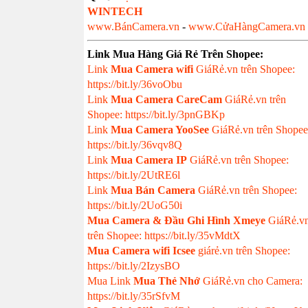
WINTECH
www.BánCamera.vn
-
www.CửaHàngCamera.vn
Link Mua Hàng Giá Rẻ Trên Shopee:
Link
Mua
Camera wifi
GiáRẻ.vn trên Shopee:
https://bit.ly/36voObu
Link
Mua Camera CareCam
GiáRẻ.vn trên
Shopee: https://bit.ly/3pnGBKp
Link
Mua Camera YooSee
GiáRẻ.vn trên Shopee
https://bit.ly/36vqv8Q
Link
Mua Camera IP
GiáRẻ.vn trên Shopee:
https://bit.ly/2UtRE6l
Link
Mua Bán Camera
GiáRẻ.vn trên Shopee:
https://bit.ly/2UoG50i
Mua Camera & Đầu Ghi Hình Xmeye
GiáRẻ.v
trên Shopee: https://bit.ly/35vMdtX
Mua Camera wifi Icsee
giárẻ.vn trên Shopee:
https://bit.ly/2IzysBO
Mua Link
Mua Thẻ Nhớ
GiáRẻ.vn cho Camera:
https://bit.ly/35rSfvM