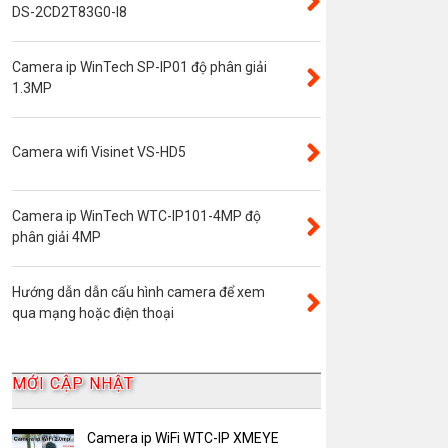
Đầu ghi camera 4 kênh
DS-2CD2T83G0-I8
Đầu ghi camera 8 kênh
Camera ip WinTech SP-IP01 độ phân giải
Đầu ghi camera ip
1.3MP
Giới thiệu
VR Camera
Camera wifi Visinet VS-HD5
Đầu ghi camera 16 kênh
Độ phân giải 8.0MP
Camera ip WinTech WTC-IP101-4MP độ
Camera 360
phân giải 4MP
Camera Yoosee
Hướng dẫn dẫn cấu hình camera để xem
YooSee
qua mạng hoặc điện thoại
Đầu ghi camera 32 kênh
AKwell
MỚI CẬP NHẬT
Bảng Báo Giá AKwell
Bộ Camera Quan sát
Camera ip WiFi WTC-IP XMEYE