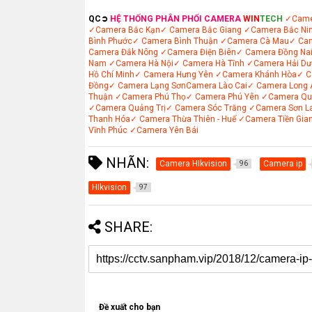
QC➲
HỆ THỐNG PHÂN PHỐI CAMERA
WIN
TECH
✓Came
✓Camera Bắc Kạn
✓ Camera Bắc Giang
✓Camera Bắc Ni
Bình Phước
✓ Camera Bình Thuận
✓Camera Cà Mau
✓ Ca
Camera Đắk Nông
✓Camera Điện Biên
✓ Camera Đồng Na
Nam
✓Camera Hà Nội
✓ Camera Hà Tĩnh
✓Camera Hải Dư
Hồ Chí Minh
✓ Camera Hưng Yên
✓Camera Khánh Hòa
✓ C
Đồng
✓ Camera Lạng Sơn
Camera Lào Cai
✓ Camera Long 
Thuận
✓Camera Phú Thọ
✓ Camera Phú Yên
✓Camera Qu
✓Camera Quảng Trị
✓ Camera Sóc Trăng
✓Camera Sơn L
Thanh Hóa
✓ Camera Thừa Thiên - Huế
✓Camera Tiền Gia
Vĩnh Phúc
✓Camera Yên Bái
NHÃN:
Camera HIkvision
Camera ip
96
HIkvision
97
SHARE:
Đề xuất cho bạn