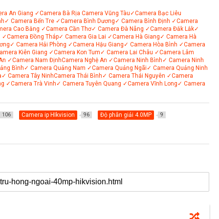
ra An Giang
✓Camera Bà Rịa
Camera Vũng Tàu
✓Camera Bạc Liêu
nh
✓ Camera Bến Tre
✓Camera Bình Dương
✓ Camera Bình Định
✓Camera
mera Cao Bằng
✓Camera Cần Thơ
✓ Camera Đà Nẵng
✓Camera Đắk Lắk
✓
i
✓Camera Đồng Tháp
✓ Camera Gia Lai
✓Camera Hà Giang
✓ Camera Hà
ơng
✓ Camera Hải Phòng
✓Camera Hậu Giang
✓ Camera Hòa Bình
✓Camera
amera Kiên Giang
✓Camera Kon Tum
✓ Camera Lai Châu
✓Camera Lâm
An
✓Camera Nam Định
Camera Nghệ An
✓Camera Ninh Bình
✓ Camera Ninh
ảng Bình
✓ Camera Quảng Nam
✓Camera Quảng Ngãi
✓ Camera Quảng Ninh
a
✓ Camera Tây Ninh
Camera Thái Bình
✓ Camera Thái Nguyên
✓Camera
ng
✓Camera Trà Vinh
✓ Camera Tuyên Quang
✓Camera Vĩnh Long
✓ Camera
Camera ip HIkvision
Độ phân giải 4.0MP
106
96
9