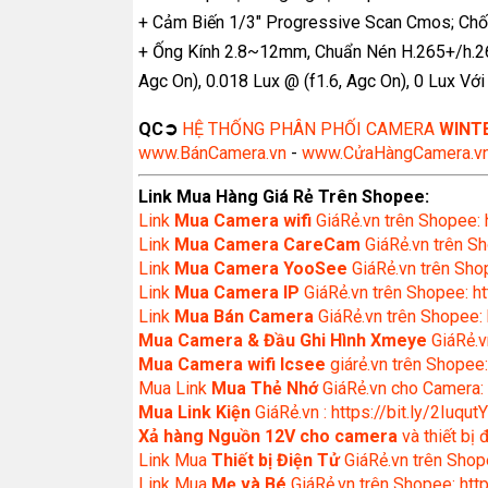
+ Cảm Biến 1/3" Progressive Scan Cmos; C
+ Ống Kính 2.8~12mm, Chuẩn Nén H.265+/h.26
Agc On), 0.018 Lux @ (f1.6, Agc On), 0 Lux Vớ
QC➲
HỆ THỐNG PHÂN PHỐI CAMERA
WINT
www.BánCamera.vn
-
www.CửaHàngCamera.v
Link Mua Hàng Giá Rẻ Trên Shopee:
Link
Mua
Camera wifi
GiáRẻ.vn trên Shopee: 
Link
Mua Camera CareCam
GiáRẻ.vn trên Sh
Link
Mua Camera YooSee
GiáRẻ.vn trên Shop
Link
Mua Camera IP
GiáRẻ.vn trên Shopee: ht
Link
Mua Bán Camera
GiáRẻ.vn trên Shopee: 
Mua Camera & Đầu Ghi Hình Xmeye
GiáRẻ.v
Mua Camera wifi Icsee
giárẻ.vn trên Shopee:
Mua Link
Mua Thẻ Nhớ
GiáRẻ.vn cho Camera: 
Mua Link Kiện
GiáRẻ.vn : https://bit.ly/2IuqutY
Xả hàng Nguồn 12V cho camera
và thiết bị
Link Mua
Thiết bị Điện Tử
GiáRẻ.vn trên Shope
Link Mua
Mẹ và Bé
GiáRẻ.vn trên Shopee: http