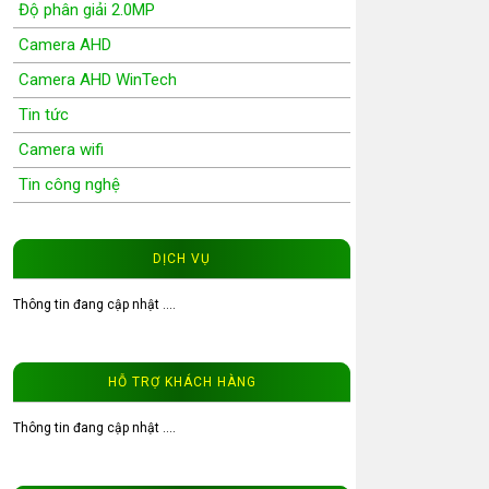
Độ phân giải 2.0MP
Camera AHD
Camera AHD WinTech
Tin tức
Camera wifi
Tin công nghệ
Wifi Camera
Camera Wifi WinTech
DỊCH VỤ
Độ phân giải 1.0MP
Thông tin đang cập nhật ....
Độ phân giải 1.3MP
Đầu ghi hình camera
HỖ TRỢ KHÁCH HÀNG
Tư vấn CCTV
Đầu ghi camera WinTech
Thông tin đang cập nhật ....
Video