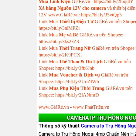
Mua Link Kiện
GiáRẻ.vn : https://bit.ly/2IuqutY
Xả hàng Nguồn 12V cho camera
và thiết bị điện
12V www.GiáRẻ.vn: https://bit.ly/35vtQp5
Link Mua
Thiết bị Điện Tử
GiáRẻ.vn trên Shope
https://bit.ly/3nlMPZi
Link Mua
Mẹ và Bé
GiáRẻ.vn trên Shopee:
https://bit.ly/3ks2zZ3
Link Mua
Thời Trang Nữ
GiáRẻ.vn trên Shopee:
https://bit.ly/2K9PCXl
Link Mua
Thể Thao & Du Lịch
GiáRẻ.vn trên
Shopee: https://bit.ly/3fb6Jnb
Link
Mua Voucher & Dịch vụ
GiáRẻ.vn trên
Shopee: https://bit.ly/2UoZIWb
Link
Mua Phụ Kiện Thời Trang
GiáRẻ.vn trên
Shopee: https://bit.ly/2IANmrD
www.GiáRẻ.vn
-
www.PhátTriển.vn
CAMERA IP TRỤ HỒNG NGO
Thông số kỹ thuật
Camera Ip Trụ Hồng Ng
Camera Ip Trụ Hồng Ngoại 4mp Chuẩn Nén H