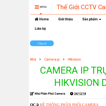
Thế Giới CCTV C
MENU
Home
Giới thiệu
Sản phẩm
Liên hệ
Chia sẽ
Nhà
Camera ip
HIkvision
CAMERA IP TRỤ
HIKVISION 
Nhà Phân Phối Camera
24/12/18
QC➲
HỆ THỐNG PHÂN PHỐI CAMERA