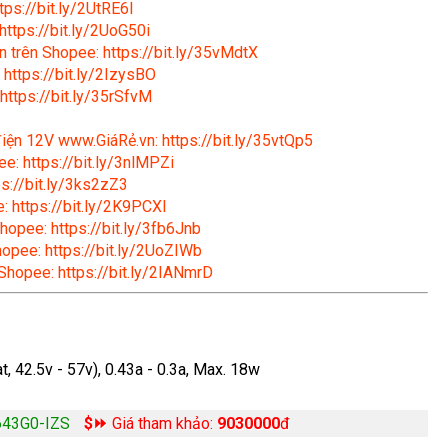
tps://bit.ly/2UtRE6l
https://bit.ly/2UoG50i
n trên Shopee: https://bit.ly/35vMdtX
 https://bit.ly/2IzysBO
https://bit.ly/35rSfvM
 điện 12V www.GiáRẻ.vn: https://bit.ly/35vtQp5
e: https://bit.ly/3nlMPZi
s://bit.ly/3ks2zZ3
: https://bit.ly/2K9PCXl
hopee: https://bit.ly/3fb6Jnb
hopee: https://bit.ly/2UoZIWb
 Shopee: https://bit.ly/2IANmrD
t, 42.5v - 57v), 0.43a - 0.3a, Max. 18w
643G0-IZS
$⏩
Giá tham khảo:
9030000
đ