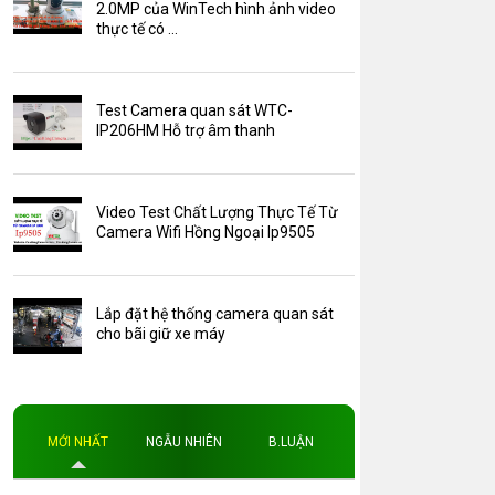
Camera Zoom
2.0MP của WinTech hình ảnh video
thực tế có ...
HDParagon
Phụ Kiện Điện Thoại AKwell
Test Camera quan sát WTC-
Pin Sạc dự phòng AKwell
IP206HM Hỗ trợ âm thanh
Thông báo
Thẻ nhớ 16GB
Video Test Chất Lượng Thực Tế Từ
Thẻ nhớ 32GB
Camera Wifi Hồng Ngoại Ip9505
Thẻ nhớ 64GB
Thẻ nhớ AKwell
Lắp đặt hệ thống camera quan sát
Thủ thuật
cho bãi giữ xe máy
Đèn led
Độ phân giải
Độ phân giải 4MP
MỚI NHẤT
NGẪU NHIÊN
B.LUẬN