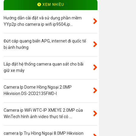
Độ phân giải 4.0MP
XEM NHIỀU
Camera ip WinTech
Hướng dẫn cài đặt và sử dụng phần mềm
Máy bộ đàm
YYp2p cho camera ip wifi ip9504,ip...
Bảng giá
Đứt cáp quang biển APG, internet đi quốc tế
Phụ kiện camera
bị ảnh hưởng
Visinet
Độ phân giải 5.0MP
Lắp đặt hệ thống camera quan sát cho bãi
giữ xe máy
Camera CVI
Thẻ nhớ
Camera Ip Dome Hồng Ngoại 2.0MP
Độ phân giải 3.0MP
Hikvision DS-2CD2135FWD-I
Camera CVI WinTech
Camera ngụy trang
Camera ip WiFi WTC-IP XMEYE 2.0MP của
WinTech hình ảnh video thực tế có ...
Năng lượng mặt trời
Thẻ nhớ SanDisk
camera Ip Trụ Hồng Ngoại 8.0MP Hikvision