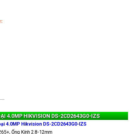
e:
ẠI 4.0MP HIKVISION DS-2CD2643G0-IZS
oại 4.0MP Hikvision DS-2CD2643G0-IZS
.265+, Ống Kính 2.8-12mm