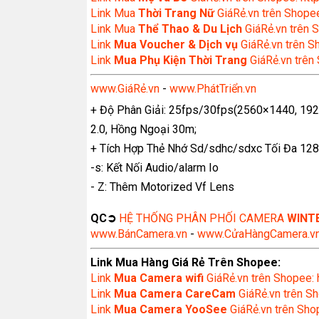
Link Mua
Thời Trang Nữ
GiáRẻ.vn trên Shopee
Link Mua
Thể Thao & Du Lịch
GiáRẻ.vn trên S
Link
Mua Voucher & Dịch vụ
GiáRẻ.vn trên S
Link
Mua Phụ Kiện Thời Trang
GiáRẻ.vn trên
www.GiáRẻ.vn
-
www.PhátTriển.vn
+ Độ Phân Giải: 25fps/30fps(2560×1440, 1920×
2.0, Hồng Ngoại 30m;
+ Tích Hợp Thẻ Nhớ Sd/sdhc/sdxc Tối Đa 128
-s: Kết Nối Audio/alarm Io
- Z: Thêm Motorized Vf Lens
QC➲
HỆ THỐNG PHÂN PHỐI CAMERA
WINT
www.BánCamera.vn
-
www.CửaHàngCamera.v
Link Mua Hàng Giá Rẻ Trên Shopee:
Link
Mua
Camera wifi
GiáRẻ.vn trên Shopee: 
Link
Mua Camera CareCam
GiáRẻ.vn trên Sh
Link
Mua Camera YooSee
GiáRẻ.vn trên Shop