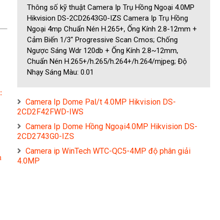
Thông số kỹ thuật Camera Ip Trụ Hồng Ngoại 4.0MP
Hikvision DS-2CD2643G0-IZS Camera Ip Trụ Hồng
Ngoại 4mp Chuẩn Nén H.265+, Ống Kính 2.8-12mm +
Cảm Biến 1/3" Progressive Scan Cmos; Chống
Ngược Sáng Wdr 120db + Ống Kính 2.8~12mm,
Chuẩn Nén H.265+/h.265/h.264+/h.264/mjpeg; Độ
Nhạy Sáng Màu: 0.01
:
Camera Ip Dome Pal/t 4.0MP Hikvision DS-
2CD2F42FWD-IWS
Camera Ip Dome Hồng Ngoại4.0MP Hikvision DS-
2CD2743G0-IZS
Camera ip WinTech WTC-QC5-4MP độ phân giải
n
4.0MP