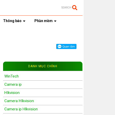
SEARCH
Thông báo
Phần mềm
DANH MỤC CHÍNH
WinTech
Camera ip
HIkvision
Camera HIkvision
Camera ip HIkvision