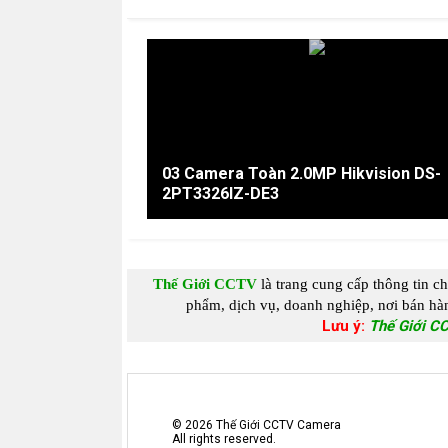
03 Camera Toàn 2.0MP Hikvision DS-
2PT3326IZ-DE3
Thế Giới CCTV
là trang cung c
ấp
thông tin c
phẩm, dịch vụ, doanh nghiệp, nơi bán hàn
Lưu ý:
Thế Giới C
©
2026
Thế Giới CCTV Camera
All rights reserved.