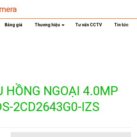
amera
Bảng giá
Thương hiệu
Tư vấn CCTV
Tin tức
 HỒNG NGOẠI 4.0MP
DS-2CD2643G0-IZS