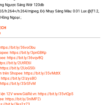
hống Ngược Sáng Wdr 120db
5/h.264+/h.264/mjpeg; Độ Nhạy Sáng Màu: 0.01 Lux @(f1.2,
i Hồng Ngoại ;
ECH
n
https://bit.ly/36voObu
opee: https://bit.ly/3pnGBKp
ee: https://bit.ly/36vqv8Q
tps://bit.ly/2UtRE6l
https://bit.ly/2UoG50i
n trên Shopee: https://bit.ly/35vMdtX
 https://bit.ly/2IzysBO
https://bit.ly/35rSfvM
 điện 12V www.GiáRẻ.vn: https://bit.ly/35vtQp5
e: https://bit.ly/3nlMPZi
s://bit.ly/3ks2zZ3