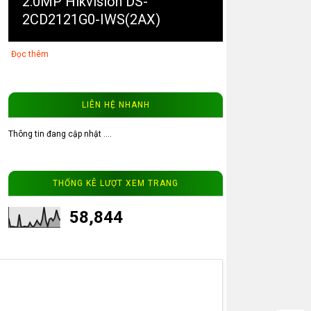
2.0MP Hikvision DS-
2CD2121G0-IWS(2AX)
Đọc thêm
LIÊN HỆ NHANH
Thông tin đang cập nhật ....
3
Camera ip WinTech WTC-
THỐNG KÊ LƯỢT XEM TRANG
IP101-4MP độ phân giải 4MP
58,844
Đọc thêm