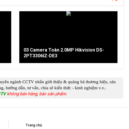
03 Camera Toàn 2.0MP Hikvision DS-
2PT3306IZ-DE3
huyên ngành
CCTV
nhằn giới thiệu & quảng bá thương hiệu, sản
g, hướng dẫn, tư vấn, chia s
ẽ kiến thức - kinh nghiệm
v.v..
CTV
không bán hàng, bán sản phẩm.
Trang chủ