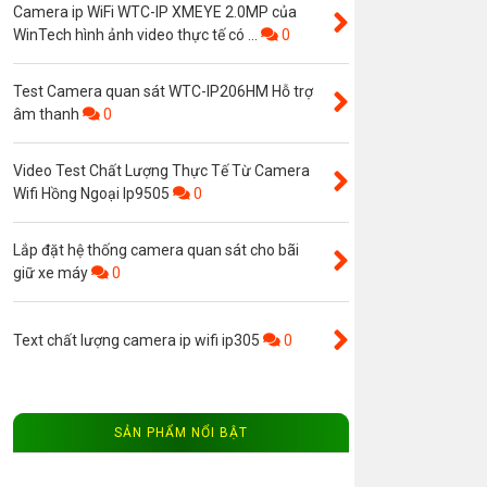
Camera ip WiFi WTC-IP XMEYE 2.0MP của
WinTech hình ảnh video thực tế có ...
0
Test Camera quan sát WTC-IP206HM Hỗ trợ
âm thanh
0
Video Test Chất Lượng Thực Tế Từ Camera
Wifi Hồng Ngoại Ip9505
0
Lắp đặt hệ thống camera quan sát cho bãi
giữ xe máy
0
Text chất lượng camera ip wifi ip305
0
SẢN PHẨM NỔI BẬT