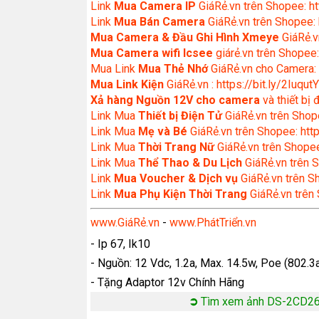
Link
Mua Camera IP
GiáRẻ.vn trên Shopee: ht
Link
Mua Bán Camera
GiáRẻ.vn trên Shopee: 
Mua Camera & Đầu Ghi Hình Xmeye
GiáRẻ.v
Mua Camera wifi Icsee
giárẻ.vn trên Shopee:
Mua Link
Mua Thẻ Nhớ
GiáRẻ.vn cho Camera: 
Mua Link Kiện
GiáRẻ.vn : https://bit.ly/2IuqutY
Xả hàng Nguồn 12V cho camera
và thiết bị
Link Mua
Thiết bị Điện Tử
GiáRẻ.vn trên Shope
Link Mua
Mẹ và Bé
GiáRẻ.vn trên Shopee: http
Link Mua
Thời Trang Nữ
GiáRẻ.vn trên Shopee
Link Mua
Thể Thao & Du Lịch
GiáRẻ.vn trên S
Link
Mua Voucher & Dịch vụ
GiáRẻ.vn trên S
Link
Mua Phụ Kiện Thời Trang
GiáRẻ.vn trên
www.GiáRẻ.vn
-
www.PhátTriển.vn
- Ip 67, Ik10
- Nguồn: 12 Vdc, 1.2a, Max. 14.5w, Poe (802.3a
- Tặng Adaptor 12v Chính Hãng
➲
Tìm xem ảnh DS-2CD2