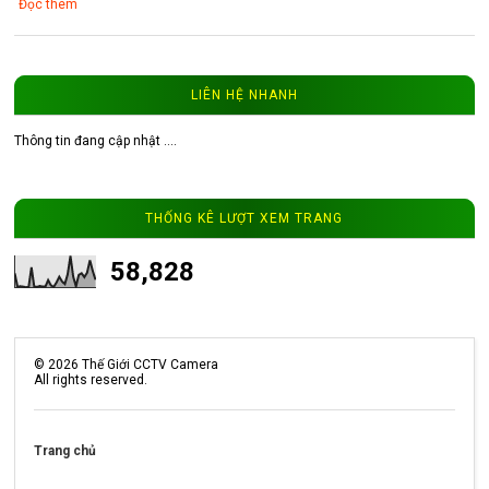
Đọc thêm
LIÊN HỆ NHANH
Thông tin đang cập nhật ....
3
Camera ip WinTech WTC-IP101-4MP độ
phân giải 4MP
THỐNG KÊ LƯỢT XEM TRANG
Đọc thêm
58,828
©
2026
Thế Giới CCTV Camera
All rights reserved.
4
Camera ip WinTech SP-IP01 độ phân giải
Trang chủ
1.3MP