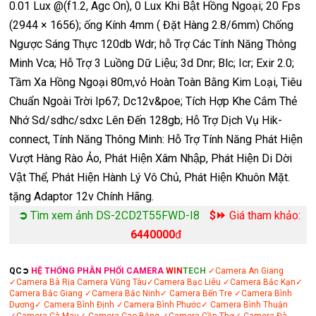
0.01 Lux @(f1.2, Agc On), 0 Lux Khi Bật Hồng Ngoại; 20 Fps
(2944 × 1656); ống Kính 4mm ( Đặt Hàng 2.8/6mm) Chống
Ngược Sáng Thực 120db Wdr; hỗ Trợ Các Tính Năng Thông
Minh Vca; Hỗ Trợ 3 Luồng Dữ Liệu; 3d Dnr; Blc; Icr; Exir 2.0;
Tầm Xa Hồng Ngoại 80m,vỏ Hoàn Toàn Bằng Kim Loại, Tiêu
Chuẩn Ngoài Trời Ip67; Dc12v&poe; Tích Hợp Khe Cắm Thẻ
Nhớ Sd/sdhc/sdxc Lên Đến 128gb; Hỗ Trợ Dịch Vụ Hik-
connect, Tính Năng Thông Minh: Hỗ Trợ Tính Năng Phát Hiện
Vượt Hàng Rào Ảo, Phát Hiện Xâm Nhập, Phát Hiện Di Dời
Vật Thể, Phát Hiện Hành Lý Vô Chủ, Phát Hiện Khuôn Mặt.
tặng Adaptor 12v Chính Hãng.
➲
Tìm xem ảnh DS-2CD2T55FWD-I8
$⏩
Giá tham khảo:
6440000
đ
QC➲
HỆ THỐNG PHÂN PHỐI CAMERA
WIN
TECH
✓Camera An Giang
✓Camera Bà Rịa
Camera Vũng Tàu
✓Camera Bạc Liêu
✓Camera Bắc Kạn
✓
Camera Bắc Giang
✓Camera Bắc Ninh
✓ Camera Bến Tre
✓Camera Bình
Dương
✓ Camera Bình Định
✓Camera Bình Phước
✓ Camera Bình Thuận