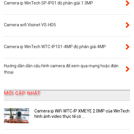
Camera ip WinTech SP-IP01 độ phân giải 1.3MP
Đầu ghi camera ip
Giới thiệu
VR Camera
Camera wifi Visinet VS-HD5
Đầu ghi camera 16 kênh
Độ phân giải 8.0MP
Camera ip WinTech WTC-IP101-4MP độ phân giải 4MP
Camera 360
Camera Yoosee
Hướng dẫn dẫn cấu hình camera để xem qua mạng hoặc điện
YooSee
thoại
Đầu ghi camera 32 kênh
AKwell
MỚI CẬP NHẬT
Bảng Báo Giá AKwell
Bộ Camera Quan sát
Camera ip WiFi WTC-IP XMEYE 2.0MP của WinTech
hình ảnh video thực tế có ...
Camera Zoom
HDParagon