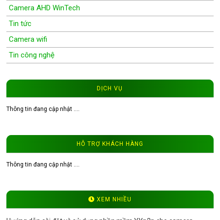
Camera AHD WinTech
Tin tức
Camera wifi
Tin công nghệ
Wifi Camera
Camera Wifi WinTech
DỊCH VỤ
Độ phân giải 1.0MP
Thông tin đang cập nhật ....
Độ phân giải 1.3MP
Đầu ghi hình camera
HỖ TRỢ KHÁCH HÀNG
Tư vấn CCTV
Đầu ghi camera WinTech
Thông tin đang cập nhật ....
Video
Độ phân giải 4.0MP
XEM NHIỀU
Camera ip WinTech