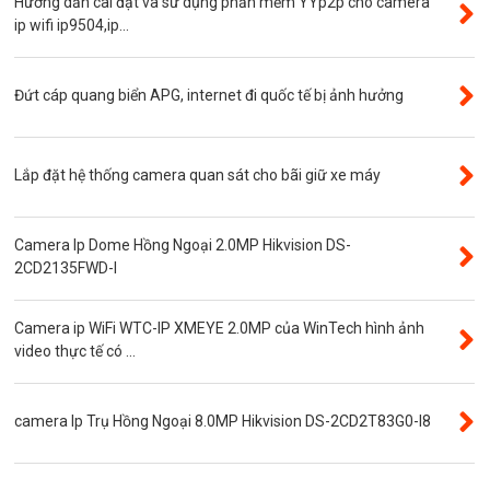
Hướng dẫn cài đặt và sử dụng phần mềm YYp2p cho camera
Máy bộ đàm
ip wifi ip9504,ip...
Bảng giá
Phụ kiện camera
Đứt cáp quang biển APG, internet đi quốc tế bị ảnh hưởng
Visinet
Độ phân giải 5.0MP
Lắp đặt hệ thống camera quan sát cho bãi giữ xe máy
Camera CVI
Thẻ nhớ
Camera Ip Dome Hồng Ngoại 2.0MP Hikvision DS-
Độ phân giải 3.0MP
2CD2135FWD-I
Camera CVI WinTech
Camera ip WiFi WTC-IP XMEYE 2.0MP của WinTech hình ảnh
Camera ngụy trang
video thực tế có ...
Năng lượng mặt trời
Thẻ nhớ SanDisk
camera Ip Trụ Hồng Ngoại 8.0MP Hikvision DS-2CD2T83G0-I8
Đầu ghi camera 4 kênh
Đầu ghi camera 8 kênh