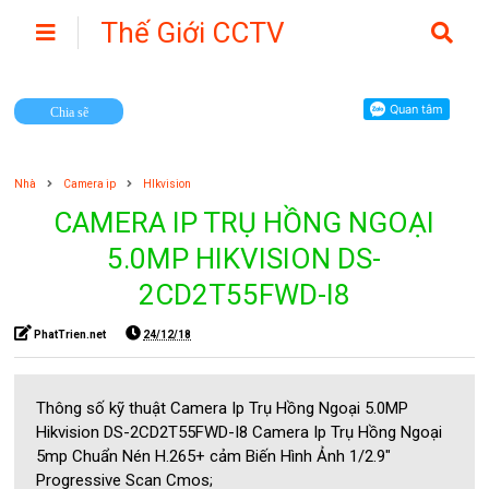
Thế Giới CCTV
Camera
Chia sẽ
Nhà
Camera ip
HIkvision
CAMERA IP TRỤ HỒNG NGOẠI
5.0MP HIKVISION DS-
2CD2T55FWD-I8
PhatTrien.net
24/12/18
Thông số kỹ thuật Camera Ip Trụ Hồng Ngoại 5.0MP
Hikvision DS-2CD2T55FWD-I8 Camera Ip Trụ Hồng Ngoại
5mp Chuẩn Nén H.265+ cảm Biến Hình Ảnh 1/2.9"
Progressive Scan Cmos;