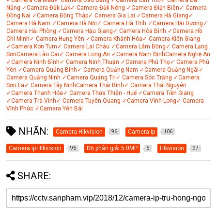
✓Camera Cà Mau
✓ Camera Cao Bằng
✓Camera Cần Thơ
✓ Camera Đà
Nẵng
✓Camera Đắk Lắk
✓ Camera Đắk Nông
✓Camera Điện Biên
✓ Camera
Đồng Nai
✓Camera Đồng Tháp
✓ Camera Gia Lai
✓Camera Hà Giang
✓
Camera Hà Nam
✓Camera Hà Nội
✓ Camera Hà Tĩnh
✓Camera Hải Dương
✓
Camera Hải Phòng
✓Camera Hậu Giang
✓ Camera Hòa Bình
✓Camera Hồ
Chí Minh
✓ Camera Hưng Yên
✓Camera Khánh Hòa
✓ Camera Kiên Giang
✓Camera Kon Tum
✓ Camera Lai Châu
✓Camera Lâm Đồng
✓ Camera Lạng
Sơn
Camera Lào Cai
✓ Camera Long An
✓Camera Nam Định
Camera Nghệ An
✓Camera Ninh Bình
✓ Camera Ninh Thuận
✓Camera Phú Thọ
✓ Camera Phú
Yên
✓Camera Quảng Bình
✓ Camera Quảng Nam
✓Camera Quảng Ngãi
✓
Camera Quảng Ninh
✓Camera Quảng Trị
✓ Camera Sóc Trăng
✓Camera
Sơn La
✓ Camera Tây Ninh
Camera Thái Bình
✓ Camera Thái Nguyên
✓Camera Thanh Hóa
✓ Camera Thừa Thiên - Huế
✓Camera Tiền Giang
✓Camera Trà Vinh
✓ Camera Tuyên Quang
✓Camera Vĩnh Long
✓ Camera
Vĩnh Phúc
✓Camera Yên Bái
NHÃN:
Camera HIkvision
Camera ip
96
106
Camera ip HIkvision
Độ phân giải 5.0MP
HIkvision
96
6
97
SHARE: