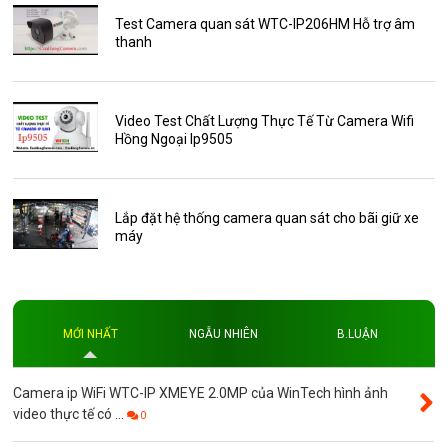
Phụ Kiện Điện Thoại AKwell
Test Camera quan sát WTC-IP206HM Hỗ trợ âm
thanh
Pin Sạc dự phòng AKwell
Thông báo
Thẻ nhớ 16GB
Video Test Chất Lượng Thực Tế Từ Camera Wifi
Hồng Ngoại Ip9505
Thẻ nhớ 32GB
Thẻ nhớ 64GB
Thẻ nhớ AKwell
Lắp đặt hệ thống camera quan sát cho bãi giữ xe
máy
Thủ thuật
Đèn led
Độ phân giải
MỚI NHẤT
NGẪU NHIÊN
B.LUẬN
Độ phân giải 4MP
Camera ip WiFi WTC-IP XMEYE 2.0MP của WinTech hình ảnh
video thực tế có ...
0