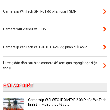
Đầu ghi camera 8 kênh
Camera ip WinTech SP-IP01 độ phân giải 1.3MP
Đầu ghi camera ip
Giới thiệu
VR Camera
Camera wifi Visinet VS-HD5
Đầu ghi camera 16 kênh
Độ phân giải 8.0MP
Camera ip WinTech WTC-IP101-4MP độ phân giải 4MP
Camera 360
Camera Yoosee
Hướng dẫn dẫn cấu hình camera để xem qua mạng hoặc điện
YooSee
thoại
Đầu ghi camera 32 kênh
AKwell
MỚI CẬP NHẬT
Bảng Báo Giá AKwell
Bộ Camera Quan sát
Camera ip WiFi WTC-IP XMEYE 2.0MP của WinTech
hình ảnh video thực tế có ...
Camera Zoom