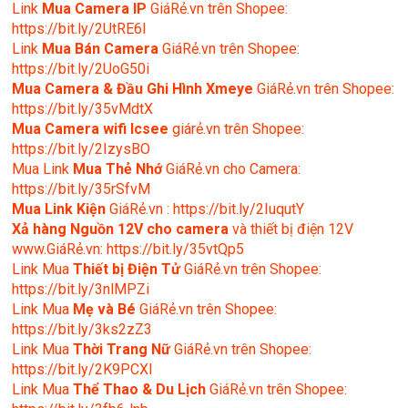
Link
Mua Camera IP
GiáRẻ.vn trên Shopee:
https://bit.ly/2UtRE6l
Link
Mua Bán Camera
GiáRẻ.vn trên Shopee:
https://bit.ly/2UoG50i
Mua Camera & Đầu Ghi Hình Xmeye
GiáRẻ.vn trên Shopee:
https://bit.ly/35vMdtX
Mua Camera wifi Icsee
giárẻ.vn trên Shopee:
https://bit.ly/2IzysBO
Mua Link
Mua Thẻ Nhớ
GiáRẻ.vn cho Camera:
https://bit.ly/35rSfvM
Mua Link Kiện
GiáRẻ.vn : https://bit.ly/2IuqutY
Xả hàng Nguồn 12V cho camera
và thiết bị điện 12V
www.GiáRẻ.vn: https://bit.ly/35vtQp5
Link Mua
Thiết bị Điện Tử
GiáRẻ.vn trên Shopee:
https://bit.ly/3nlMPZi
Link Mua
Mẹ và Bé
GiáRẻ.vn trên Shopee:
https://bit.ly/3ks2zZ3
Link Mua
Thời Trang Nữ
GiáRẻ.vn trên Shopee:
https://bit.ly/2K9PCXl
Link Mua
Thể Thao & Du Lịch
GiáRẻ.vn trên Shopee: