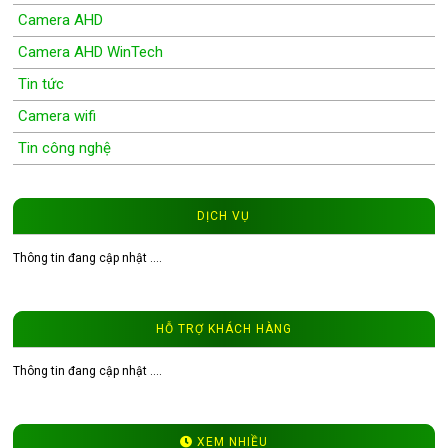
Camera AHD
Camera AHD WinTech
Tin tức
Camera wifi
Tin công nghệ
Wifi Camera
Camera Wifi WinTech
DỊCH VỤ
Độ phân giải 1.0MP
Thông tin đang cập nhật ....
Độ phân giải 1.3MP
Đầu ghi hình camera
HỖ TRỢ KHÁCH HÀNG
Tư vấn CCTV
Đầu ghi camera WinTech
Thông tin đang cập nhật ....
Video
Độ phân giải 4.0MP
XEM NHIỀU