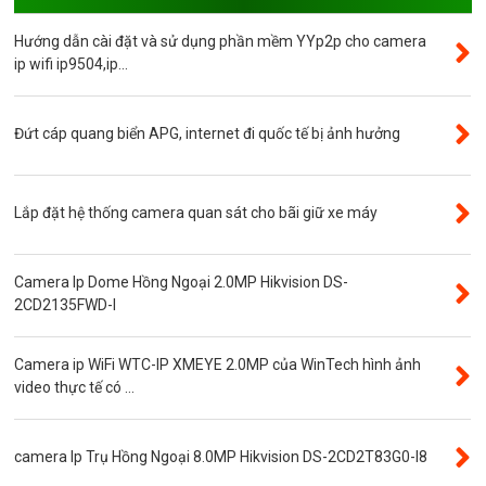
Camera ip WinTech
Hướng dẫn cài đặt và sử dụng phần mềm YYp2p cho camera
Máy bộ đàm
ip wifi ip9504,ip...
Bảng giá
Phụ kiện camera
Đứt cáp quang biển APG, internet đi quốc tế bị ảnh hưởng
Visinet
Độ phân giải 5.0MP
Lắp đặt hệ thống camera quan sát cho bãi giữ xe máy
Camera CVI
Thẻ nhớ
Camera Ip Dome Hồng Ngoại 2.0MP Hikvision DS-
Độ phân giải 3.0MP
2CD2135FWD-I
Camera CVI WinTech
Camera ip WiFi WTC-IP XMEYE 2.0MP của WinTech hình ảnh
Camera ngụy trang
video thực tế có ...
Năng lượng mặt trời
Thẻ nhớ SanDisk
camera Ip Trụ Hồng Ngoại 8.0MP Hikvision DS-2CD2T83G0-I8
Đầu ghi camera 4 kênh