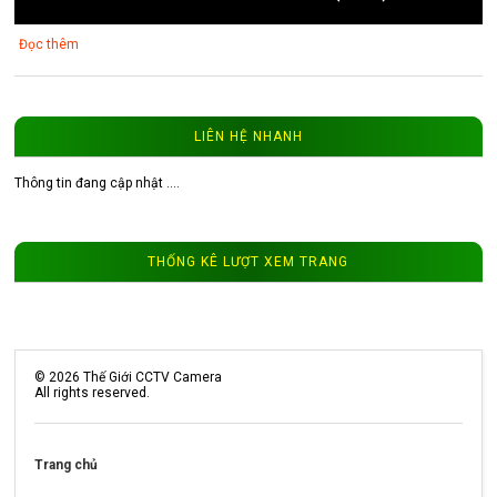
Đọc thêm
LIÊN HỆ NHANH
Thông tin đang cập nhật ....
3
Video thực tế từ camera ip 202Q
WinTech.vip
THỐNG KÊ LƯỢT XEM TRANG
Đọc thêm
©
2026
Thế Giới CCTV Camera
All rights reserved.
Trang chủ
4