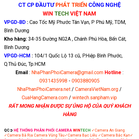
CT CP ĐẦUTƯ
PHÁT TRIỂN
CÔNG NGHỆ
WIN
TECH
VIỆT NAM
VPGD-BD
:
Cao Tốc Mỹ Phước Tân Vạn, P Phú Mỹ, TDM,
Bình Dương
Kho hàng:
34-35 Đường NG2A , Chánh Phú Hòa, Bến Cát,
Bình Dương
VPGD-HCM
:
104/1 Quốc Lộ 13 cũ, P.Hiệp Bình Phước,
Q.Thủ Đúc, Tp.HCM
Email
:
NhaPhanPhoiCamera@gmail.com
Hotline
:
0931435998
-
0903880905
NhaPhanPhoiCamera.net
/
CameraVietNam.org
/
CuaHangCamera.com
/
wintech.sanpham.vip
RẤT MONG NHẬN ĐƯỢC SỰ ỦNG HỘ CỦA QUÝ KHÁCH
HÀNG
QC➲
HỆ THỐNG PHÂN PHỐI CAMERA
WIN
TECH
✓Camera An Giang
✓Camera Bà Rịa
Camera Vũng Tàu
✓Camera Bạc Liêu
✓Camera Bắc Kạn
✓