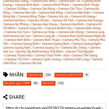
Camera Bắc Giang
✓Camera Bắc Ninh
✓ Camera Bến Tre
✓Camera Bình
Dương
✓ Camera Bình Định
✓Camera Bình Phước
✓ Camera Bình Thuận
✓Camera Cà Mau
✓ Camera Cao Bằng
✓Camera Cần Thơ
✓ Camera Đà
Nẵng
✓Camera Đắk Lắk
✓ Camera Đắk Nông
✓Camera Điện Biên
✓ Camera
Đồng Nai
✓Camera Đồng Tháp
✓ Camera Gia Lai
✓Camera Hà Giang
✓
Camera Hà Nam
✓Camera Hà Nội
✓ Camera Hà Tĩnh
✓Camera Hải Dương
✓
Camera Hải Phòng
✓Camera Hậu Giang
✓ Camera Hòa Bình
✓Camera Hồ
Chí Minh
✓ Camera Hưng Yên
✓Camera Khánh Hòa
✓ Camera Kiên Giang
✓Camera Kon Tum
✓ Camera Lai Châu
✓Camera Lâm Đồng
✓ Camera Lạng
Sơn
Camera Lào Cai
✓ Camera Long An
✓Camera Nam Định
Camera Nghệ An
✓Camera Ninh Bình
✓ Camera Ninh Thuận
✓Camera Phú Thọ
✓ Camera Phú
Yên
✓Camera Quảng Bình
✓ Camera Quảng Nam
✓Camera Quảng Ngãi
✓
Camera Quảng Ninh
✓Camera Quảng Trị
✓ Camera Sóc Trăng
✓Camera
Sơn La
✓ Camera Tây Ninh
Camera Thái Bình
✓ Camera Thái Nguyên
✓Camera Thanh Hóa
✓ Camera Thừa Thiên - Huế
✓Camera Tiền Giang
✓Camera Trà Vinh
✓ Camera Tuyên Quang
✓Camera Vĩnh Long
✓ Camera
Vĩnh Phúc
✓Camera Yên Bái
NHÃN:
Camera ip
Camera ip WinTech
106
8
Độ phân giải 2.0MP
WinTech
89
110
SHARE: