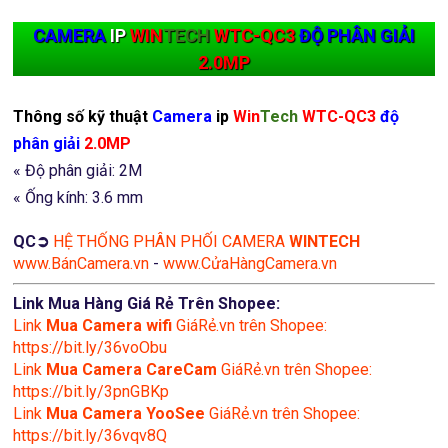
CAMERA
IP
WIN
TECH
WTC-QC3
ĐỘ PHÂN GIẢI
2.0MP
Thông số kỹ thuật
Camera
ip
Win
Tech
WTC-QC3
độ
phân giải
2.0MP
« Độ phân giải: 2M
« Ống kính: 3.6 mm
QC➲
HỆ THỐNG PHÂN PHỐI CAMERA
WINTECH
www.BánCamera.vn
-
www.CửaHàngCamera.vn
Link Mua Hàng Giá Rẻ Trên Shopee:
Link
Mua
Camera wifi
GiáRẻ.vn trên Shopee:
https://bit.ly/36voObu
Link
Mua Camera CareCam
GiáRẻ.vn trên Shopee:
https://bit.ly/3pnGBKp
Link
Mua Camera YooSee
GiáRẻ.vn trên Shopee:
https://bit.ly/36vqv8Q