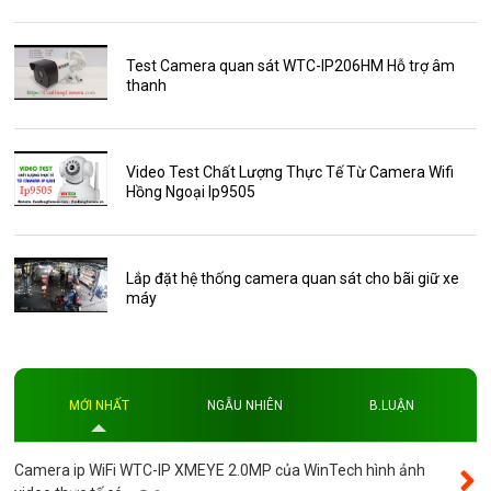
HDParagon
Phụ Kiện Điện Thoại AKwell
Test Camera quan sát WTC-IP206HM Hỗ trợ âm
thanh
Pin Sạc dự phòng AKwell
Thông báo
Thẻ nhớ 16GB
Video Test Chất Lượng Thực Tế Từ Camera Wifi
Hồng Ngoại Ip9505
Thẻ nhớ 32GB
Thẻ nhớ 64GB
Thẻ nhớ AKwell
Lắp đặt hệ thống camera quan sát cho bãi giữ xe
máy
Thủ thuật
Đèn led
Độ phân giải
MỚI NHẤT
NGẪU NHIÊN
B.LUẬN
Độ phân giải 4MP
Camera ip WiFi WTC-IP XMEYE 2.0MP của WinTech hình ảnh