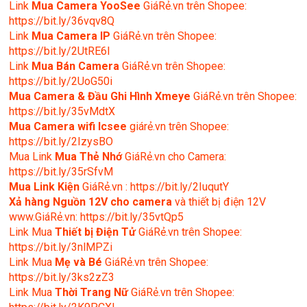
Link
Mua Camera YooSee
GiáRẻ.vn trên Shopee:
https://bit.ly/36vqv8Q
Link
Mua Camera IP
GiáRẻ.vn trên Shopee:
https://bit.ly/2UtRE6l
Link
Mua Bán Camera
GiáRẻ.vn trên Shopee:
https://bit.ly/2UoG50i
Mua Camera & Đầu Ghi Hình Xmeye
GiáRẻ.vn trên Shopee:
https://bit.ly/35vMdtX
Mua Camera wifi Icsee
giárẻ.vn trên Shopee:
https://bit.ly/2IzysBO
Mua Link
Mua Thẻ Nhớ
GiáRẻ.vn cho Camera:
https://bit.ly/35rSfvM
Mua Link Kiện
GiáRẻ.vn : https://bit.ly/2IuqutY
Xả hàng Nguồn 12V cho camera
và thiết bị điện 12V
www.GiáRẻ.vn: https://bit.ly/35vtQp5
Link Mua
Thiết bị Điện Tử
GiáRẻ.vn trên Shopee:
https://bit.ly/3nlMPZi
Link Mua
Mẹ và Bé
GiáRẻ.vn trên Shopee:
https://bit.ly/3ks2zZ3
Link Mua
Thời Trang Nữ
GiáRẻ.vn trên Shopee: