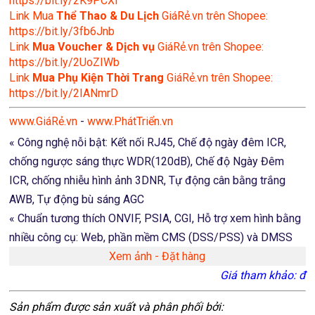
https://bit.ly/2K9PCXl
Link Mua
Thể Thao & Du Lịch
GiáRẻ.vn trên Shopee:
https://bit.ly/3fb6Jnb
Link
Mua Voucher & Dịch vụ
GiáRẻ.vn trên Shopee:
https://bit.ly/2UoZIWb
Link
Mua Phụ Kiện Thời Trang
GiáRẻ.vn trên Shopee:
https://bit.ly/2IANmrD
www.GiáRẻ.vn
-
www.PhátTriển.vn
« Công nghệ nỗi bật: Kết nối RJ45, Chế độ ngày đêm ICR,
chống ngược sáng thực WDR(120dB), Chế độ Ngày Đêm
ICR, chống nhiễu hình ảnh 3DNR, Tự động cân bằng trắng
AWB, Tự động bù sáng AGC
« Chuẩn tương thích ONVIF, PSIA, CGI, Hỗ trợ xem hình bằng
nhiều công cụ: Web, phần mềm CMS (DSS/PSS) và DMSS
Xem ảnh - Đặt hàng
Giá tham khảo:
đ
Sản phẩm được sản xuất và phân phối bởi: