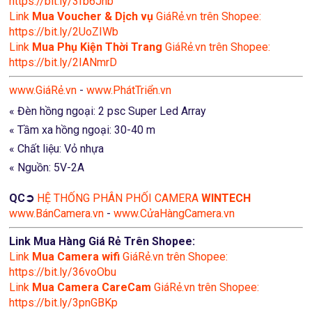
https://bit.ly/3fb6Jnb
Link
Mua Voucher & Dịch vụ
GiáRẻ.vn trên Shopee:
https://bit.ly/2UoZIWb
Link
Mua Phụ Kiện Thời Trang
GiáRẻ.vn trên Shopee:
https://bit.ly/2IANmrD
www.GiáRẻ.vn
-
www.PhátTriển.vn
« Đèn hồng ngoại: 2 psc Super Led Array
« Tầm xa hồng ngoại: 30-40 m
« Chất liệu: Vỏ nhựa
« Nguồn: 5V-2A
QC➲
HỆ THỐNG PHÂN PHỐI CAMERA
WINTECH
www.BánCamera.vn
-
www.CửaHàngCamera.vn
Link Mua Hàng Giá Rẻ Trên Shopee:
Link
Mua
Camera wifi
GiáRẻ.vn trên Shopee:
https://bit.ly/36voObu
Link
Mua Camera CareCam
GiáRẻ.vn trên Shopee:
https://bit.ly/3pnGBKp