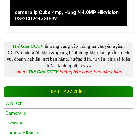
camera Ip Cube 4mp, Hồng N 4.0MP Hikvision
DS-2CD2443G0-IW
Thế Giới CCTV
là trang cung c
ấp
thông tin chuyên ngành
CCTV
nhằn giới thiệu & quảng bá thương hiệu, sản phẩm, dịch
vụ, doanh nghiệp, nơi bán hàng, hướng dẫn, tư vấn, chia s
ẽ kiến
thức - kinh nghiệm
v.v..
Lưu ý:
Thế Giới CCTV
không bán hàng, bán sản phẩm.
DANH MỤC CHÍNH
WinTech
Camera ip
HIkvision
Camera HIkvision