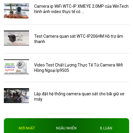
Bộ Camera Quan sát
Camera ip WiFi WTC-IP XMEYE 2.0MP của WinTech
hình ảnh video thực tế có ...
Camera Zoom
HDParagon
Phụ Kiện Điện Thoại AKwell
Test Camera quan sát WTC-IP206HM Hỗ trợ âm
thanh
Pin Sạc dự phòng AKwell
Thông báo
Thẻ nhớ 16GB
Video Test Chất Lượng Thực Tế Từ Camera Wifi
Hồng Ngoại Ip9505
Thẻ nhớ 32GB
Thẻ nhớ 64GB
Thẻ nhớ AKwell
Lắp đặt hệ thống camera quan sát cho bãi giữ xe
máy
Thủ thuật
Đèn led
Độ phân giải
MỚI NHẤT
NGẪU NHIÊN
B.LUẬN
Độ phân giải 4MP