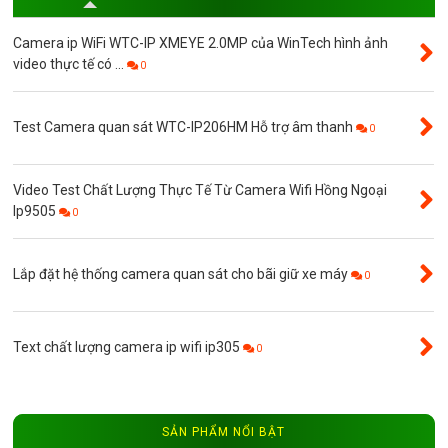
Camera ip WiFi WTC-IP XMEYE 2.0MP của WinTech hình ảnh
video thực tế có ...
0
Test Camera quan sát WTC-IP206HM Hỗ trợ âm thanh
0
Video Test Chất Lượng Thực Tế Từ Camera Wifi Hồng Ngoại
Ip9505
0
Lắp đặt hệ thống camera quan sát cho bãi giữ xe máy
0
Text chất lượng camera ip wifi ip305
0
SẢN PHẨM NỔI BẬT