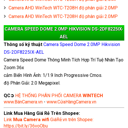
Camera AHD WinTech WTC-T208H độ phân giải 2.0MP
Camera AHD WinTech WTC-T208H độ phân giải 2.0MP
CAMERA SPEED DOME 2.0MP HIKVISION DS-2DF8225IX-
AEL
Thông số kỹ thuật
Camera Speed Dome 2.0MP Hikvision
DS-2DF8225IX-AEL
Camera Speed Dome Thông Minh Tích Hợp Trí Tuệ Nhân Tạo
Zoom 36x
cảm Biến Hình Ảnh: 1/1.9 Inch Progressive Cmos.
độ Phân Giải: 2.0 Megapixel.
QC➲
HỆ THỐNG PHÂN PHỐI CAMERA
WINTECH
www.BánCamera.vn
-
www.CửaHàngCamera.vn
Link Mua Hàng Giá Rẻ Trên Shopee:
Link
Mua
Camera wifi
GiáRẻ.vn trên Shopee:
https://bit.ly/36voObu