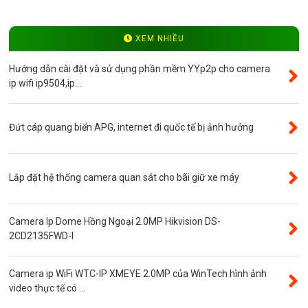
Video
Độ phân giải 4.0MP
XEM NHIỀU
Camera ip WinTech
Hướng dẫn cài đặt và sử dụng phần mềm YYp2p cho camera
Máy bộ đàm
ip wifi ip9504,ip...
Bảng giá
Phụ kiện camera
Đứt cáp quang biển APG, internet đi quốc tế bị ảnh hưởng
Visinet
Độ phân giải 5.0MP
Lắp đặt hệ thống camera quan sát cho bãi giữ xe máy
Camera CVI
Thẻ nhớ
Camera Ip Dome Hồng Ngoại 2.0MP Hikvision DS-
Độ phân giải 3.0MP
2CD2135FWD-I
Camera CVI WinTech
Camera ip WiFi WTC-IP XMEYE 2.0MP của WinTech hình ảnh
Camera ngụy trang
video thực tế có ...
Năng lượng mặt trời