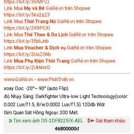
https://bit.ly/3nlMPZi
Link Mua
Mẹ và Bé
GiáRẻ.vn trên Shopee:
https://bit.ly/3ks2zZ3
Link Mua
Thời Trang Nữ
GiáRẻ.vn trên Shopee:
https://bit.ly/2K9PCXl
Link Mua
Thể Thao & Du Lịch
GiáRẻ.vn trên Shopee:
https://bit.ly/3fb6Jnb
Link
Mua Voucher & Dịch vụ
GiáRẻ.vn trên Shopee:
https://bit.ly/2UoZIWb
Link
Mua Phụ Kiện Thời Trang
GiáRẻ.vn trên Shopee:
https://bit.ly/2IANmrD
www.GiáRẻ.vn
-
www.PhátTriển.vn
xoay Dọc: -20°~ 90° (auto Flip).
độ Nhạy Sáng: Darkfighter Ultra-low Light Technology(color:
0.002 Lux/f1.5, B/w:0.0002 Lux/f1.5) 120db Wdr
tầm Quan Sát Hồng Ngoại: 200 Mét.
➲
Tìm xem ảnh DS-2DF8225IX-AEL
$⏩
Giá tham khảo:
46800000
đ