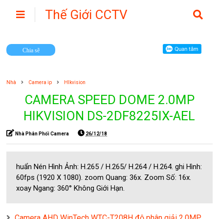
Thế Giới CCTV
Camera
Chia sẽ
Nhà
Camera ip
HIkvision
CAMERA SPEED DOME 2.0MP
HIKVISION DS-2DF8225IX-AEL
Nhà Phân Phối Camera
26/12/18
huẩn Nén Hình Ảnh: H.265 / H.265/ H.264 / H.264. ghi Hình:
60fps (1920 X 1080). zoom Quang: 36x. Zoom Số: 16x.
xoay Ngang: 360° Không Giới Hạn.
Camera AHD WinTech WTC-T208H độ phân giải 2.0MP