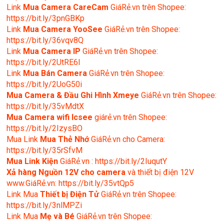
Link
Mua Camera CareCam
GiáRẻ.vn trên Shopee:
https://bit.ly/3pnGBKp
Link
Mua Camera YooSee
GiáRẻ.vn trên Shopee:
https://bit.ly/36vqv8Q
Link
Mua Camera IP
GiáRẻ.vn trên Shopee:
https://bit.ly/2UtRE6l
Link
Mua Bán Camera
GiáRẻ.vn trên Shopee:
https://bit.ly/2UoG50i
Mua Camera & Đầu Ghi Hình Xmeye
GiáRẻ.vn trên Shopee:
https://bit.ly/35vMdtX
Mua Camera wifi Icsee
giárẻ.vn trên Shopee:
https://bit.ly/2IzysBO
Mua Link
Mua Thẻ Nhớ
GiáRẻ.vn cho Camera:
https://bit.ly/35rSfvM
Mua Link Kiện
GiáRẻ.vn : https://bit.ly/2IuqutY
Xả hàng Nguồn 12V cho camera
và thiết bị điện 12V
www.GiáRẻ.vn: https://bit.ly/35vtQp5
Link Mua
Thiết bị Điện Tử
GiáRẻ.vn trên Shopee:
https://bit.ly/3nlMPZi
Link Mua
Mẹ và Bé
GiáRẻ.vn trên Shopee: