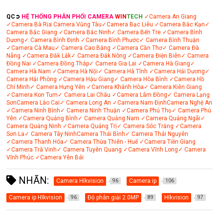
QC➲
HỆ THỐNG PHÂN PHỐI CAMERA
WIN
TECH
✓Camera An Giang
✓Camera Bà Rịa
Camera Vũng Tàu
✓Camera Bạc Liêu
✓Camera Bắc Kạn
✓
Camera Bắc Giang
✓Camera Bắc Ninh
✓ Camera Bến Tre
✓Camera Bình
Dương
✓ Camera Bình Định
✓Camera Bình Phước
✓ Camera Bình Thuận
✓Camera Cà Mau
✓ Camera Cao Bằng
✓Camera Cần Thơ
✓ Camera Đà
Nẵng
✓Camera Đắk Lắk
✓ Camera Đắk Nông
✓Camera Điện Biên
✓ Camera
Đồng Nai
✓Camera Đồng Tháp
✓ Camera Gia Lai
✓Camera Hà Giang
✓
Camera Hà Nam
✓Camera Hà Nội
✓ Camera Hà Tĩnh
✓Camera Hải Dương
✓
Camera Hải Phòng
✓Camera Hậu Giang
✓ Camera Hòa Bình
✓Camera Hồ
Chí Minh
✓ Camera Hưng Yên
✓Camera Khánh Hòa
✓ Camera Kiên Giang
✓Camera Kon Tum
✓ Camera Lai Châu
✓Camera Lâm Đồng
✓ Camera Lạng
Sơn
Camera Lào Cai
✓ Camera Long An
✓Camera Nam Định
Camera Nghệ An
✓Camera Ninh Bình
✓ Camera Ninh Thuận
✓Camera Phú Thọ
✓ Camera Phú
Yên
✓Camera Quảng Bình
✓ Camera Quảng Nam
✓Camera Quảng Ngãi
✓
Camera Quảng Ninh
✓Camera Quảng Trị
✓ Camera Sóc Trăng
✓Camera
Sơn La
✓ Camera Tây Ninh
Camera Thái Bình
✓ Camera Thái Nguyên
✓Camera Thanh Hóa
✓ Camera Thừa Thiên - Huế
✓Camera Tiền Giang
✓Camera Trà Vinh
✓ Camera Tuyên Quang
✓Camera Vĩnh Long
✓ Camera
Vĩnh Phúc
✓Camera Yên Bái
NHÃN:
Camera HIkvision
Camera ip
96
106
Camera ip HIkvision
Độ phân giải 2.0MP
HIkvision
96
89
97