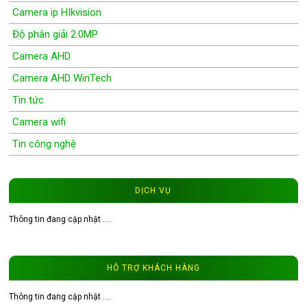
Camera ip HIkvision
Độ phân giải 2.0MP
Camera AHD
Camera AHD WinTech
Tin tức
Camera wifi
Tin công nghệ
Wifi Camera
Camera Wifi WinTech
DỊCH VỤ
Độ phân giải 1.0MP
Thông tin đang cập nhật ....
Độ phân giải 1.3MP
Đầu ghi hình camera
HỖ TRỢ KHÁCH HÀNG
Tư vấn CCTV
Đầu ghi camera WinTech
Thông tin đang cập nhật ....