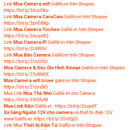
Link
Mua
Camera wifi
GiáRẻ.vn trên Shopee:
https://bit.ly/36voObu
Link
Mua Camera CareCam
GiáRẻ.vn trên Shopee:
https://bit.ly/3pnGBKp
Link
Mua Camera YooSee
GiáRẻ.vn trên Shopee:
https://bit.ly/36vqv8Q
Link
Mua Camera IP
GiáRẻ.vn trên Shopee:
https://bit.ly/2UtRE6l
Link
Mua Bán Camera
GiáRẻ.vn trên Shopee:
https://bit.ly/2UoG50i
Mua Camera & Đầu Ghi Hình Xmeye
GiáRẻ.vn trên Shopee:
https://bit.ly/35vMdtX
Mua Camera wifi Icsee
giárẻ.vn trên Shopee:
https://bit.ly/2IzysBO
Mua Link
Mua Thẻ Nhớ
GiáRẻ.vn cho Camera:
https://bit.ly/35rSfvM
Mua Link Kiện
GiáRẻ.vn : https://bit.ly/2IuqutY
Xả hàng Nguồn 12V cho camera
và thiết bị điện 12V
www.GiáRẻ.vn: https://bit.ly/35vtQp5
Link Mua
Thiết bị Điện Tử
GiáRẻ.vn trên Shopee: