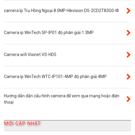
Thẻ nhớ SanDisk
camera Ip Trụ Hồng Ngoại 8.0MP Hikvision DS-2CD2T83G0-I8
Đầu ghi camera 4 kênh
Đầu ghi camera 8 kênh
Camera ip WinTech SP-IP01 độ phân giải 1.3MP
Đầu ghi camera ip
Giới thiệu
VR Camera
Camera wifi Visinet VS-HD5
Đầu ghi camera 16 kênh
Độ phân giải 8.0MP
Camera ip WinTech WTC-IP101-4MP độ phân giải 4MP
Camera 360
Camera Yoosee
Hướng dẫn dẫn cấu hình camera để xem qua mạng hoặc điện
YooSee
thoại
Đầu ghi camera 32 kênh
AKwell
MỚI CẬP NHẬT
Bảng Báo Giá AKwell