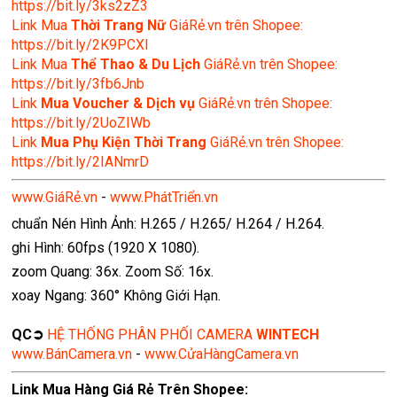
https://bit.ly/3ks2zZ3
Link Mua
Thời Trang Nữ
GiáRẻ.vn trên Shopee:
https://bit.ly/2K9PCXl
Link Mua
Thể Thao & Du Lịch
GiáRẻ.vn trên Shopee:
https://bit.ly/3fb6Jnb
Link
Mua Voucher & Dịch vụ
GiáRẻ.vn trên Shopee:
https://bit.ly/2UoZIWb
Link
Mua Phụ Kiện Thời Trang
GiáRẻ.vn trên Shopee:
https://bit.ly/2IANmrD
www.GiáRẻ.vn
-
www.PhátTriển.vn
chuẩn Nén Hình Ảnh: H.265 / H.265/ H.264 / H.264.
ghi Hình: 60fps (1920 X 1080).
zoom Quang: 36x. Zoom Số: 16x.
xoay Ngang: 360° Không Giới Hạn.
QC➲
HỆ THỐNG PHÂN PHỐI CAMERA
WINTECH
www.BánCamera.vn
-
www.CửaHàngCamera.vn
Link Mua Hàng Giá Rẻ Trên Shopee: