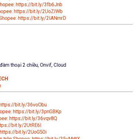
hopee: https://bit.ly/3fb6Jnb
hopee: https://bit.ly/2UoZIWb
 Shopee: https://bit.ly/2IANmrD
 đàm thoại 2 chiều, Onvif, Cloud
ECH
n
https://bit.ly/36voObu
opee: https://bit.ly/3pnGBKp
ee: https://bit.ly/36vqv8Q
tps://bit.ly/2UtRE6l
https://bit.ly/2UoG50i
n trên Shopee: https://bit.ly/35vMdtX