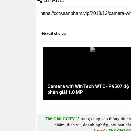
SHARE:
Đề xuất cho bạn
Camera wifi WinTech WTC-IP9507 độ
phân giải 1.0 MP
Thế Giới CCTV
là trang cung c
ấp
thông tin c
phẩm, dịch vụ, doanh nghiệp, nơi bán hàn