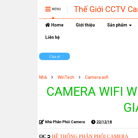
Thế Giới CCTV C
MENU
Home
Giới thiệu
Sản phẩm
Liên hệ
Chia sẽ
Nhà
WinTech
Camera wifi
CAMERA WIFI W
GI
Nhà Phân Phối Camera
22/12/18
QC➲
HỆ THỐNG PHÂN PHỐI CAMERA