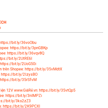
ECH
n
https://bit.ly/36voObu
opee: https://bit.ly/3pnGBKp
ee: https://bit.ly/36vqv8Q
tps://bit.ly/2UtRE6l
https://bit.ly/2UoG50i
n trên Shopee: https://bit.ly/35vMdtX
 https://bit.ly/2IzysBO
https://bit.ly/35rSfvM
 điện 12V www.GiáRẻ.vn: https://bit.ly/35vtQp5
e: https://bit.ly/3nlMPZi
s://bit.ly/3ks2zZ3
: https://bit.ly/2K9PCXl