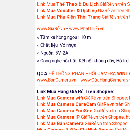
Link Mua
Thể Thao & Du Lịch
GiáRẻ.vn trên S
Link
Mua Voucher & Dịch vụ
GiáRẻ.vn trên S
Link
Mua Phụ Kiện Thời Trang
GiáRẻ.vn trên
www.GiáRẻ.vn
-
www.PhátTriển.vn
« Tầm xa hồng ngoại: 10 m
« Chất liệu: Vỏ nhựa
« Nguồn: 5V-2A
« Công nghệ nỗi bật: Kết nối không dây, Hỗ trợ
QC➲
HỆ THỐNG PHÂN PHỐI CAMERA
WINT
www.BánCamera.vn
-
www.CửaHàngCamera.v
Link Mua Hàng Giá Rẻ Trên Shopee:
Link
Mua
Camera wifi
GiáRẻ.vn trên Shopee: 
Link
Mua Camera CareCam
GiáRẻ.vn trên Sh
Link
Mua Camera YooSee
GiáRẻ.vn trên Shop
Link
Mua Camera IP
GiáRẻ.vn trên Shopee: ht
Link
Mua Bán Camera
GiáRẻ.vn trên Shopee: 
Mua Camera & Đầu Ghi Hình Xmeye
GiáRẻ.v