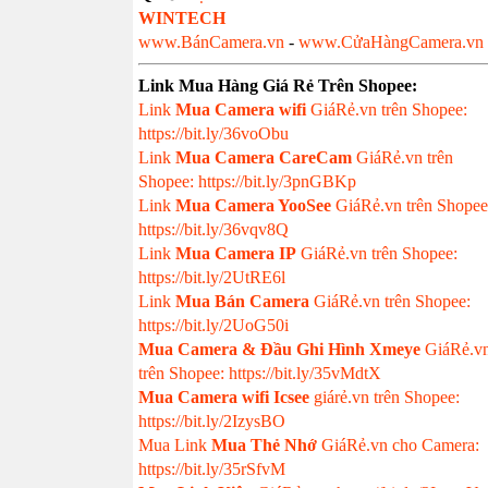
WINTECH
www.BánCamera.vn
-
www.CửaHàngCamera.vn
Link Mua Hàng Giá Rẻ Trên Shopee:
Link
Mua
Camera wifi
GiáRẻ.vn trên Shopee:
https://bit.ly/36voObu
Link
Mua Camera CareCam
GiáRẻ.vn trên
Shopee: https://bit.ly/3pnGBKp
Link
Mua Camera YooSee
GiáRẻ.vn trên Shopee
https://bit.ly/36vqv8Q
Link
Mua Camera IP
GiáRẻ.vn trên Shopee:
https://bit.ly/2UtRE6l
Link
Mua Bán Camera
GiáRẻ.vn trên Shopee:
https://bit.ly/2UoG50i
Mua Camera & Đầu Ghi Hình Xmeye
GiáRẻ.v
trên Shopee: https://bit.ly/35vMdtX
Mua Camera wifi Icsee
giárẻ.vn trên Shopee:
https://bit.ly/2IzysBO
Mua Link
Mua Thẻ Nhớ
GiáRẻ.vn cho Camera:
https://bit.ly/35rSfvM