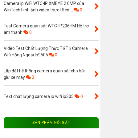
Camera ip WiFi WTC-IP XMEYE 2.0MP của
WinTech hình ảnh video thực tế có ...
0
Test Camera quan sát WTC-IP206HM Hỗ trợ
âm thanh
0
Video Test Chất Lượng Thực Tế Từ Camera
Wifi Hồng Ngoại Ip9505
0
Lắp đặt hệ thống camera quan sát cho bãi
giữ xe máy
0
Text chất lượng camera ip wifi ip305
0
SẢN PHẨM NỔI BẬT