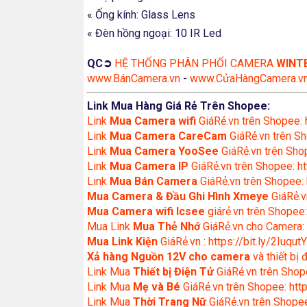
« Ống kính: Glass Lens
« Đèn hồng ngoại: 10 IR Led
QC➲
HỆ THỐNG PHÂN PHỐI CAMERA
WINT
www.BánCamera.vn
-
www.CửaHàngCamera.v
Link Mua Hàng Giá Rẻ Trên Shopee:
Link
Mua
Camera wifi
GiáRẻ.vn trên Shopee: 
Link
Mua Camera CareCam
GiáRẻ.vn trên Sh
Link
Mua Camera YooSee
GiáRẻ.vn trên Shop
Link
Mua Camera IP
GiáRẻ.vn trên Shopee: ht
Link
Mua Bán Camera
GiáRẻ.vn trên Shopee: 
Mua Camera & Đầu Ghi Hình Xmeye
GiáRẻ.v
Mua Camera wifi Icsee
giárẻ.vn trên Shopee:
Mua Link
Mua Thẻ Nhớ
GiáRẻ.vn cho Camera: 
Mua Link Kiện
GiáRẻ.vn : https://bit.ly/2IuqutY
Xả hàng Nguồn 12V cho camera
và thiết bị
Link Mua
Thiết bị Điện Tử
GiáRẻ.vn trên Shope
Link Mua
Mẹ và Bé
GiáRẻ.vn trên Shopee: http
Link Mua
Thời Trang Nữ
GiáRẻ.vn trên Shopee