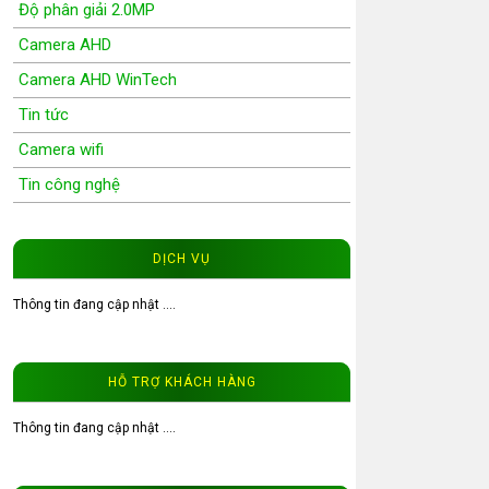
Độ phân giải 2.0MP
Camera AHD
Camera AHD WinTech
Tin tức
Camera wifi
Tin công nghệ
Wifi Camera
Camera Wifi WinTech
DỊCH VỤ
Độ phân giải 1.0MP
Thông tin đang cập nhật ....
Độ phân giải 1.3MP
Đầu ghi hình camera
HỖ TRỢ KHÁCH HÀNG
Tư vấn CCTV
Đầu ghi camera WinTech
Thông tin đang cập nhật ....
Video