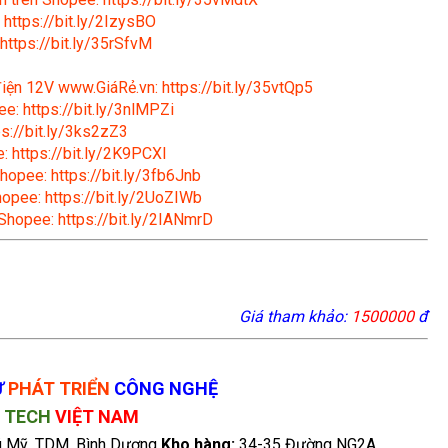
 https://bit.ly/2IzysBO
https://bit.ly/35rSfvM
 điện 12V www.GiáRẻ.vn: https://bit.ly/35vtQp5
e: https://bit.ly/3nlMPZi
s://bit.ly/3ks2zZ3
: https://bit.ly/2K9PCXl
hopee: https://bit.ly/3fb6Jnb
hopee: https://bit.ly/2UoZIWb
 Shopee: https://bit.ly/2IANmrD
Giá tham khảo:
1500000
đ
Ư
PHÁT TRIỂN
CÔNG NGHỆ
N
TECH
VIỆT NAM
ú Mỹ, TDM, Bình Dương
Kho hàng:
34-35 Đường NG2A ,