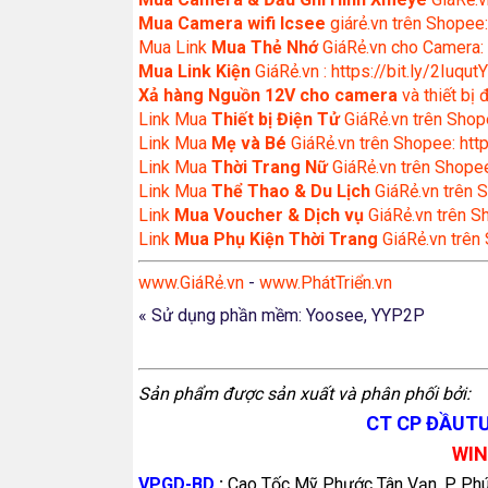
Mua Camera wifi Icsee
giárẻ.vn trên Shopee:
Mua Link
Mua Thẻ Nhớ
GiáRẻ.vn cho Camera: 
Mua Link Kiện
GiáRẻ.vn : https://bit.ly/2IuqutY
Xả hàng Nguồn 12V cho camera
và thiết bị
Link Mua
Thiết bị Điện Tử
GiáRẻ.vn trên Shope
Link Mua
Mẹ và Bé
GiáRẻ.vn trên Shopee: http
Link Mua
Thời Trang Nữ
GiáRẻ.vn trên Shopee
Link Mua
Thể Thao & Du Lịch
GiáRẻ.vn trên S
Link
Mua Voucher & Dịch vụ
GiáRẻ.vn trên S
Link
Mua Phụ Kiện Thời Trang
GiáRẻ.vn trên
www.GiáRẻ.vn
-
www.PhátTriển.vn
« Sử dụng phần mềm: Yoosee, YYP2P
Sản phẩm được sản xuất và phân phối bởi:
CT CP ĐẦUT
WI
VPGD-BD
:
Cao Tốc Mỹ Phước Tân Vạn, P Ph