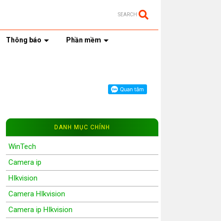
SEARCH
Thông báo
Phần mềm
DANH MỤC CHÍNH
WinTech
Camera ip
HIkvision
Camera HIkvision
Camera ip HIkvision