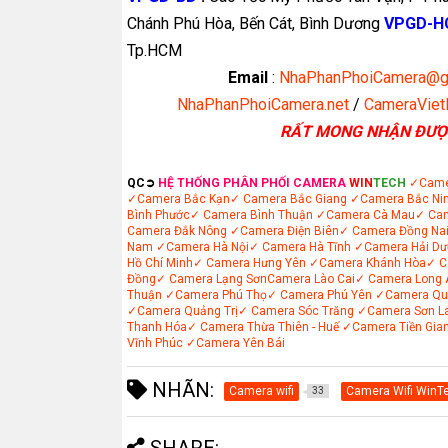
Chánh Phú Hòa, Bến Cát, Bình Dương
VPGD-
Tp.HCM
Email
:
NhaPhanPhoiCamera@g
NhaPhanPhoiCamera.net
/
CameraVie
RẤT MONG NHẬN ĐƯỢ
QC➲
HỆ THỐNG PHÂN PHỐI CAMERA
WIN
TECH
✓Came
✓Camera Bắc Kạn
✓ Camera Bắc Giang
✓Camera Bắc Ni
Bình Phước
✓ Camera Bình Thuận
✓Camera Cà Mau
✓ Ca
Camera Đắk Nông
✓Camera Điện Biên
✓ Camera Đồng Na
Nam
✓Camera Hà Nội
✓ Camera Hà Tĩnh
✓Camera Hải Dư
Hồ Chí Minh
✓ Camera Hưng Yên
✓Camera Khánh Hòa
✓ C
Đồng
✓ Camera Lạng Sơn
Camera Lào Cai
✓ Camera Long 
Thuận
✓Camera Phú Thọ
✓ Camera Phú Yên
✓Camera Qu
✓Camera Quảng Trị
✓ Camera Sóc Trăng
✓Camera Sơn L
Thanh Hóa
✓ Camera Thừa Thiên - Huế
✓Camera Tiền Gia
Vĩnh Phúc
✓Camera Yên Bái
NHÃN:
Camera wifi
Camera Wifi WinT
33