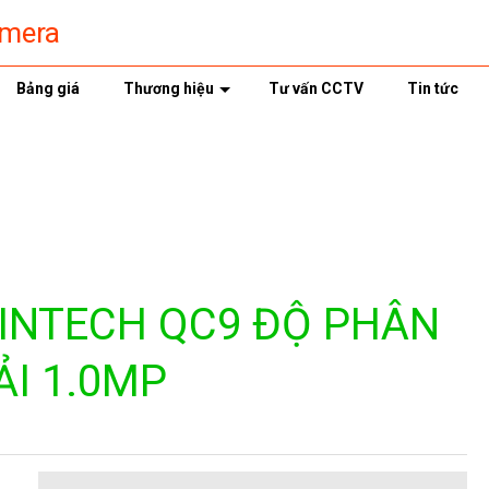
amera
Bảng giá
Thương hiệu
Tư vấn CCTV
Tin tức
INTECH QC9 ĐỘ PHÂN
ẢI 1.0MP