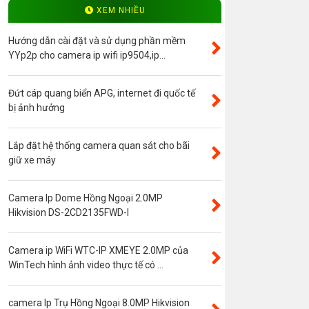
Độ phân giải 4.0MP
XEM NHIỀU
Camera ip WinTech
Hướng dẫn cài đặt và sử dụng phần mềm
Máy bộ đàm
YYp2p cho camera ip wifi ip9504,ip...
Bảng giá
Đứt cáp quang biển APG, internet đi quốc tế
Phụ kiện camera
bị ảnh hưởng
Visinet
Độ phân giải 5.0MP
Lắp đặt hệ thống camera quan sát cho bãi
giữ xe máy
Camera CVI
Thẻ nhớ
Camera Ip Dome Hồng Ngoại 2.0MP
Độ phân giải 3.0MP
Hikvision DS-2CD2135FWD-I
Camera CVI WinTech
Camera ngụy trang
Camera ip WiFi WTC-IP XMEYE 2.0MP của
WinTech hình ảnh video thực tế có ...
Năng lượng mặt trời
Thẻ nhớ SanDisk
camera Ip Trụ Hồng Ngoại 8.0MP Hikvision