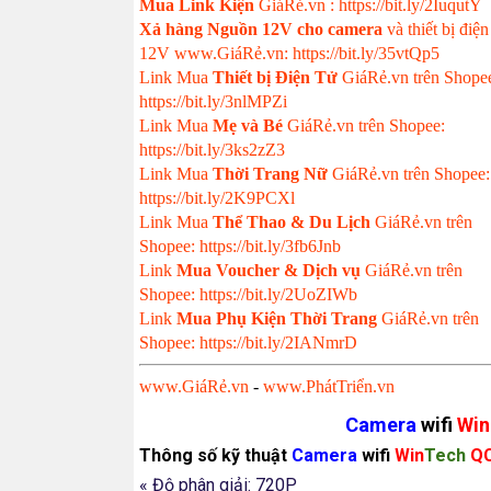
Mua Link Kiện
GiáRẻ.vn : https://bit.ly/2IuqutY
Xả hàng Nguồn 12V cho camera
và thiết bị điện
12V www.GiáRẻ.vn: https://bit.ly/35vtQp5
Link Mua
Thiết bị Điện Tử
GiáRẻ.vn trên Shope
https://bit.ly/3nlMPZi
Link Mua
Mẹ và Bé
GiáRẻ.vn trên Shopee:
https://bit.ly/3ks2zZ3
Link Mua
Thời Trang Nữ
GiáRẻ.vn trên Shopee:
https://bit.ly/2K9PCXl
Link Mua
Thể Thao & Du Lịch
GiáRẻ.vn trên
Shopee: https://bit.ly/3fb6Jnb
Link
Mua Voucher & Dịch vụ
GiáRẻ.vn trên
Shopee: https://bit.ly/2UoZIWb
Link
Mua Phụ Kiện Thời Trang
GiáRẻ.vn trên
Shopee: https://bit.ly/2IANmrD
www.GiáRẻ.vn
-
www.PhátTriển.vn
Camera
wifi
Win
Thông số kỹ thuật
Camera
wifi
Win
Tech
Q
« Độ phân giải: 720P