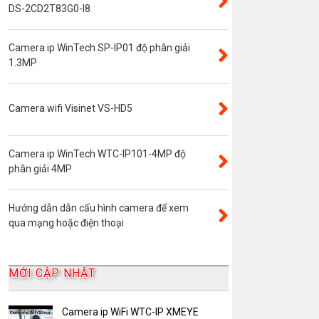
Đầu ghi camera 4 kênh
DS-2CD2T83G0-I8
Đầu ghi camera 8 kênh
Camera ip WinTech SP-IP01 độ phân giải
Đầu ghi camera ip
1.3MP
Giới thiệu
VR Camera
Camera wifi Visinet VS-HD5
Đầu ghi camera 16 kênh
Độ phân giải 8.0MP
Camera ip WinTech WTC-IP101-4MP độ
Camera 360
phân giải 4MP
Camera Yoosee
Hướng dẫn dẫn cấu hình camera để xem
YooSee
qua mạng hoặc điện thoại
Đầu ghi camera 32 kênh
AKwell
MỚI CẬP NHẬT
Bảng Báo Giá AKwell
Bộ Camera Quan sát
Camera ip WiFi WTC-IP XMEYE