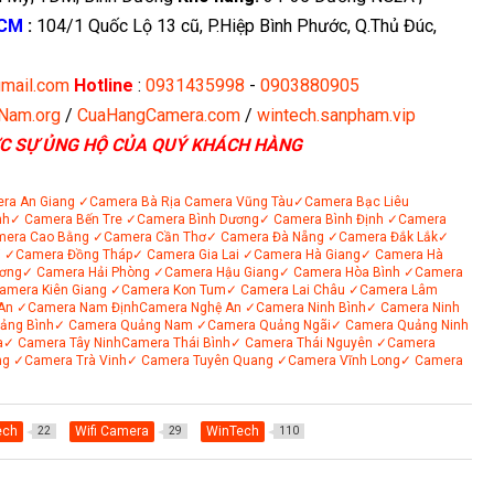
HCM
:
104/1 Quốc Lộ 13 cũ, P.Hiệp Bình Phước, Q.Thủ Đúc,
mail.com
Hotline
:
0931435998
-
0903880905
tNam.org
/
CuaHangCamera.com
/
wintech.sanpham.vip
C SỰ ỦNG HỘ CỦA QUÝ KHÁCH HÀNG
ra An Giang
✓Camera Bà Rịa
Camera Vũng Tàu
✓Camera Bạc Liêu
nh
✓ Camera Bến Tre
✓Camera Bình Dương
✓ Camera Bình Định
✓Camera
mera Cao Bằng
✓Camera Cần Thơ
✓ Camera Đà Nẵng
✓Camera Đắk Lắk
✓
i
✓Camera Đồng Tháp
✓ Camera Gia Lai
✓Camera Hà Giang
✓ Camera Hà
ơng
✓ Camera Hải Phòng
✓Camera Hậu Giang
✓ Camera Hòa Bình
✓Camera
amera Kiên Giang
✓Camera Kon Tum
✓ Camera Lai Châu
✓Camera Lâm
An
✓Camera Nam Định
Camera Nghệ An
✓Camera Ninh Bình
✓ Camera Ninh
ảng Bình
✓ Camera Quảng Nam
✓Camera Quảng Ngãi
✓ Camera Quảng Ninh
a
✓ Camera Tây Ninh
Camera Thái Bình
✓ Camera Thái Nguyên
✓Camera
ng
✓Camera Trà Vinh
✓ Camera Tuyên Quang
✓Camera Vĩnh Long
✓ Camera
ech
Wifi Camera
WinTech
22
29
110