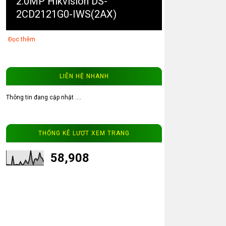
2.0MP Hikvision DS-
2CD2121G0-IWS(2AX)
Đọc thêm
LIÊN HỆ NHANH
Thông tin đang cập nhật ....
3
Bảng giá camera IP WIFI
THỐNG KÊ LƯỢT XEM TRANG
WinTech
58,908
Đọc thêm