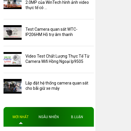
Camera Zoom
2.0MP của WinTech hình ảnh video
thực tế có ...
HDParagon
Phụ Kiện Điện Thoại AKwell
Test Camera quan sát WTC-
Pin Sạc dự phòng AKwell
IP206HM Hỗ trợ âm thanh
Thông báo
Thẻ nhớ 16GB
Video Test Chất Lượng Thực Tế Từ
Thẻ nhớ 32GB
Camera Wifi Hồng Ngoại Ip9505
Thẻ nhớ 64GB
Thẻ nhớ AKwell
Lắp đặt hệ thống camera quan sát
Thủ thuật
cho bãi giữ xe máy
Đèn led
Độ phân giải
Độ phân giải 4MP
MỚI NHẤT
NGẪU NHIÊN
B.LUẬN