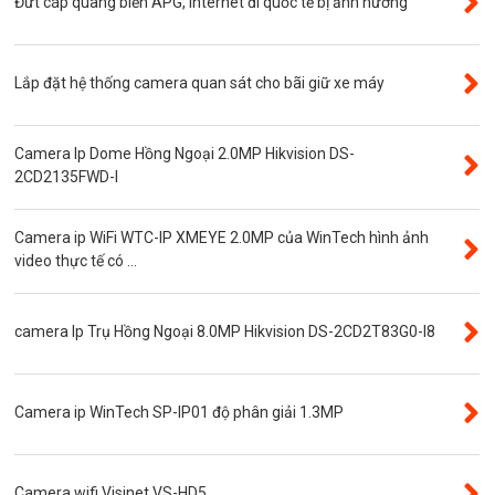
Đứt cáp quang biển APG, internet đi quốc tế bị ảnh hưởng
Visinet
Độ phân giải 5.0MP
Lắp đặt hệ thống camera quan sát cho bãi giữ xe máy
Camera CVI
Thẻ nhớ
Camera Ip Dome Hồng Ngoại 2.0MP Hikvision DS-
Độ phân giải 3.0MP
2CD2135FWD-I
Camera CVI WinTech
Camera ip WiFi WTC-IP XMEYE 2.0MP của WinTech hình ảnh
Camera ngụy trang
video thực tế có ...
Năng lượng mặt trời
Thẻ nhớ SanDisk
camera Ip Trụ Hồng Ngoại 8.0MP Hikvision DS-2CD2T83G0-I8
Đầu ghi camera 4 kênh
Đầu ghi camera 8 kênh
Camera ip WinTech SP-IP01 độ phân giải 1.3MP
Đầu ghi camera ip
Giới thiệu
VR Camera
Camera wifi Visinet VS-HD5