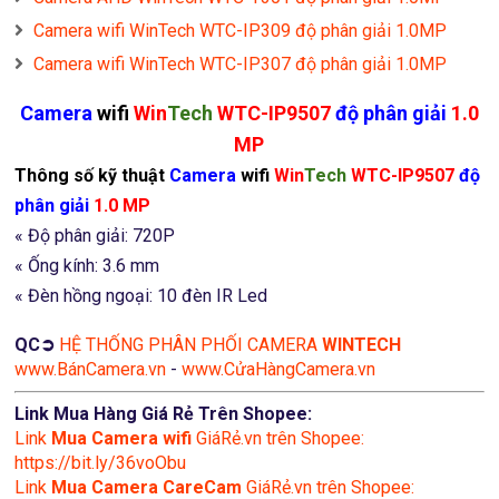
Camera wifi WinTech WTC-IP309 độ phân giải 1.0MP
Camera wifi WinTech WTC-IP307 độ phân giải 1.0MP
Camera
wifi
Win
Tech
WTC-IP9507
độ phân giải
1.0
MP
Thông số kỹ thuật
Camera
wifi
Win
Tech
WTC-IP9507
độ
phân giải
1.0 MP
« Độ phân giải: 720P
« Ống kính: 3.6 mm
« Đèn hồng ngoại: 10 đèn IR Led
QC➲
HỆ THỐNG PHÂN PHỐI CAMERA
WINTECH
www.BánCamera.vn
-
www.CửaHàngCamera.vn
Link Mua Hàng Giá Rẻ Trên Shopee:
Link
Mua
Camera wifi
GiáRẻ.vn trên Shopee:
https://bit.ly/36voObu
Link
Mua Camera CareCam
GiáRẻ.vn trên Shopee: