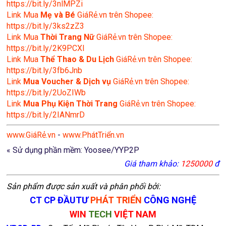
https://bit.ly/3nlMPZi
Link Mua
Mẹ và Bé
GiáRẻ.vn trên Shopee:
https://bit.ly/3ks2zZ3
Link Mua
Thời Trang Nữ
GiáRẻ.vn trên Shopee:
https://bit.ly/2K9PCXl
Link Mua
Thể Thao & Du Lịch
GiáRẻ.vn trên Shopee:
https://bit.ly/3fb6Jnb
Link
Mua Voucher & Dịch vụ
GiáRẻ.vn trên Shopee:
https://bit.ly/2UoZIWb
Link
Mua Phụ Kiện Thời Trang
GiáRẻ.vn trên Shopee:
https://bit.ly/2IANmrD
www.GiáRẻ.vn
-
www.PhátTriển.vn
« Sử dụng phần mềm: Yoosee/YYP2P
Giá tham khảo:
1250000
đ
Sản phẩm được sản xuất và phân phối bởi:
CT CP ĐẦUTƯ
PHÁT TRIỂN
CÔNG NGHỆ
WIN
TECH
VIỆT NAM