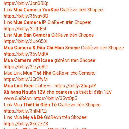
https://bit.ly/3pnGBKp
Link
Mua Camera YooSee
GiáRẻ.vn trên Shopee:
https://bit.ly/36vqv8Q
Link
Mua Camera IP
GiáRẻ.vn trên Shopee:
https://bit.ly/2UtRE6l
Link
Mua Bán Camera
GiáRẻ.vn trên Shopee:
https://bit.ly/2UoG50i
Mua Camera & Đầu Ghi Hình Xmeye
GiáRẻ.vn trên Shopee:
https://bit.ly/35vMdtX
Mua Camera wifi Icsee
giárẻ.vn trên Shopee:
https://bit.ly/2IzysBO
Mua Link
Mua Thẻ Nhớ
GiáRẻ.vn cho Camera:
https://bit.ly/35rSfvM
Mua Link Kiện
GiáRẻ.vn : https://bit.ly/2IuqutY
Xả hàng Nguồn 12V cho camera
và thiết bị điện 12V
www.GiáRẻ.vn: https://bit.ly/35vtQp5
Link Mua
Thiết bị Điện Tử
GiáRẻ.vn trên Shopee:
https://bit.ly/3nlMPZi
Link Mua
Mẹ và Bé
GiáRẻ.vn trên Shopee:
https://bit.ly/3ks2zZ3