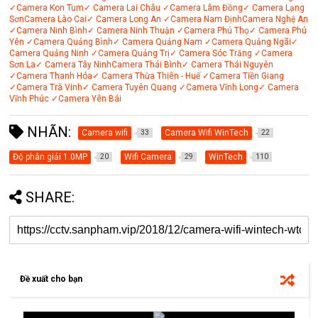
✓Camera Kon Tum
✓ Camera Lai Châu
✓Camera Lâm Đồng
✓ Camera Lạng
Sơn
Camera Lào Cai
✓ Camera Long An
✓Camera Nam Định
Camera Nghệ An
✓Camera Ninh Bình
✓ Camera Ninh Thuận
✓Camera Phú Thọ
✓ Camera Phú
Yên
✓Camera Quảng Bình
✓ Camera Quảng Nam
✓Camera Quảng Ngãi
✓
Camera Quảng Ninh
✓Camera Quảng Trị
✓ Camera Sóc Trăng
✓Camera
Sơn La
✓ Camera Tây Ninh
Camera Thái Bình
✓ Camera Thái Nguyên
✓Camera Thanh Hóa
✓ Camera Thừa Thiên - Huế
✓Camera Tiền Giang
✓Camera Trà Vinh
✓ Camera Tuyên Quang
✓Camera Vĩnh Long
✓ Camera
Vĩnh Phúc
✓Camera Yên Bái
NHÃN:
Camera wifi
Camera Wifi WinTech
33
22
Độ phân giải 1.0MP
Wifi Camera
WinTech
20
29
110
SHARE:
Đề xuất cho bạn