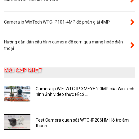
Đầu ghi camera 16 kênh
Độ phân giải 8.0MP
Camera ip WinTech WTC-IP101-4MP độ phân giải 4MP
Camera 360
Camera Yoosee
Hướng dẫn dẫn cấu hình camera để xem qua mạng hoặc điện
YooSee
thoại
Đầu ghi camera 32 kênh
AKwell
MỚI CẬP NHẬT
Bảng Báo Giá AKwell
Bộ Camera Quan sát
Camera ip WiFi WTC-IP XMEYE 2.0MP của WinTech
hình ảnh video thực tế có ...
Camera Zoom
HDParagon
Phụ Kiện Điện Thoại AKwell
Test Camera quan sát WTC-IP206HM Hỗ trợ âm
thanh
Pin Sạc dự phòng AKwell
Thông báo