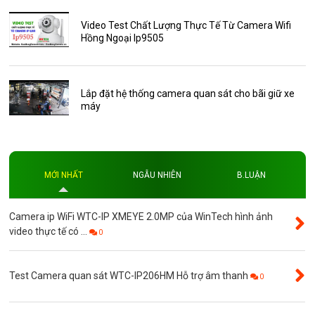
Thẻ nhớ 16GB
Video Test Chất Lượng Thực Tế Từ Camera Wifi
Hồng Ngoại Ip9505
Thẻ nhớ 32GB
Thẻ nhớ 64GB
Thẻ nhớ AKwell
Lắp đặt hệ thống camera quan sát cho bãi giữ xe
máy
Thủ thuật
Đèn led
Độ phân giải
MỚI NHẤT
NGẪU NHIÊN
B.LUẬN
Độ phân giải 4MP
Camera ip WiFi WTC-IP XMEYE 2.0MP của WinTech hình ảnh
video thực tế có ...
0
Test Camera quan sát WTC-IP206HM Hỗ trợ âm thanh
0