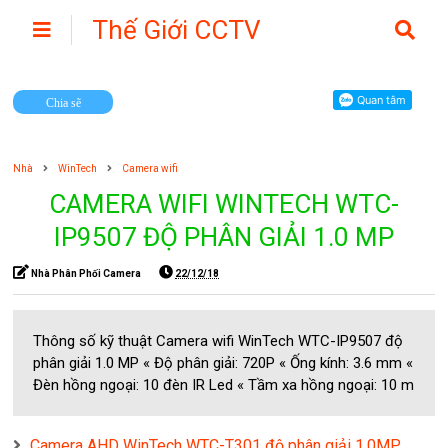
Thế Giới CCTV
Camera
Chia sẽ
Nhà
WinTech
Camera wifi
CAMERA WIFI WINTECH WTC-
IP9507 ĐỘ PHÂN GIẢI 1.0 MP
Nhà Phân Phối Camera
22/12/18
Thông số kỹ thuật Camera wifi WinTech WTC-IP9507 độ
phân giải 1.0 MP « Độ phân giải: 720P « Ống kính: 3.6 mm «
Đèn hồng ngoại: 10 đèn IR Led « Tầm xa hồng ngoại: 10 m
Camera AHD WinTech WTC-T301 độ phân giải 1.0MP