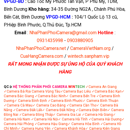
VPGD-BD
:
Cao Tốc Mỹ Phước Tân Vạn, P Phú Mỹ, TDM,
Bình Dương
Kho hàng:
34-35 Đường NG2A , Chánh Phú Hòa,
Bến Cát, Bình Dương
VPGD-HCM
:
104/1 Quốc Lộ 13 cũ,
P.Hiệp Bình Phước, Q.Thủ Đúc, Tp.HCM
Email
:
NhaPhanPhoiCamera@gmail.com
Hotline
:
0931435998
-
0903880905
NhaPhanPhoiCamera.net
/
CameraVietNam.org
/
CuaHangCamera.com
/
wintech.sanpham.vip
RẤT MONG NHẬN ĐƯỢC SỰ ỦNG HỘ CỦA QUÝ KHÁCH
HÀNG
QC➲
HỆ THỐNG PHÂN PHỐI CAMERA
WIN
TECH
✓Camera An Giang
✓Camera Bà Rịa
Camera Vũng Tàu
✓Camera Bạc Liêu
✓Camera Bắc Kạn
✓
Camera Bắc Giang
✓Camera Bắc Ninh
✓ Camera Bến Tre
✓Camera Bình
Dương
✓ Camera Bình Định
✓Camera Bình Phước
✓ Camera Bình Thuận
✓Camera Cà Mau
✓ Camera Cao Bằng
✓Camera Cần Thơ
✓ Camera Đà
Nẵng
✓Camera Đắk Lắk
✓ Camera Đắk Nông
✓Camera Điện Biên
✓ Camera
Đồng Nai
✓Camera Đồng Tháp
✓ Camera Gia Lai
✓Camera Hà Giang
✓
Camera Hà Nam
✓Camera Hà Nội
✓ Camera Hà Tĩnh
✓Camera Hải Dương
✓
Camera Hải Phòng
✓Camera Hậu Giang
✓ Camera Hòa Bình
✓Camera Hồ
Chí Minh
✓ Camera Hưng Yên
✓Camera Khánh Hòa
✓ Camera Kiên Giang