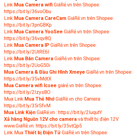
Link
Mua
Camera wifi
GiáRẻ.vn trên Shopee:
https://bit.ly/36voObu
Link
Mua Camera CareCam
GiáRẻ.vn trên Shopee:
https://bit.ly/3pnGBKp
Link
Mua Camera YooSee
GiáRẻ.vn trên Shopee:
https://bit.ly/36vqv8Q
Link
Mua Camera IP
GiáRẻ.vn trên Shopee:
https://bit.ly/2UtRE6l
Link
Mua Bán Camera
GiáRẻ.vn trên Shopee:
https://bit.ly/2UoG50i
Mua Camera & Đầu Ghi Hình Xmeye
GiáRẻ.vn trên Shopee:
https://bit.ly/35vMdtX
Mua Camera wifi Icsee
giárẻ.vn trên Shopee:
https://bit.ly/2IzysBO
Mua Link
Mua Thẻ Nhớ
GiáRẻ.vn cho Camera:
https://bit.ly/35rSfvM
Mua Link Kiện
GiáRẻ.vn : https://bit.ly/2IuqutY
Xả hàng Nguồn 12V cho camera
và thiết bị điện 12V
www.GiáRẻ.vn: https://bit.ly/35vtQp5
Link Mua
Thiết bị Điện Tử
GiáRẻ.vn trên Shopee: