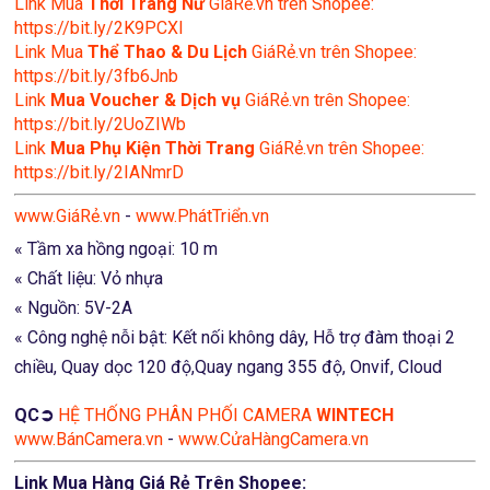
Link Mua
Thời Trang Nữ
GiáRẻ.vn trên Shopee:
https://bit.ly/2K9PCXl
Link Mua
Thể Thao & Du Lịch
GiáRẻ.vn trên Shopee:
https://bit.ly/3fb6Jnb
Link
Mua Voucher & Dịch vụ
GiáRẻ.vn trên Shopee:
https://bit.ly/2UoZIWb
Link
Mua Phụ Kiện Thời Trang
GiáRẻ.vn trên Shopee:
https://bit.ly/2IANmrD
www.GiáRẻ.vn
-
www.PhátTriển.vn
« Tầm xa hồng ngoại: 10 m
« Chất liệu: Vỏ nhựa
« Nguồn: 5V-2A
« Công nghệ nỗi bật: Kết nối không dây, Hỗ trợ đàm thoại 2
chiều, Quay dọc 120 độ,Quay ngang 355 độ, Onvif, Cloud
QC➲
HỆ THỐNG PHÂN PHỐI CAMERA
WINTECH
www.BánCamera.vn
-
www.CửaHàngCamera.vn
Link Mua Hàng Giá Rẻ Trên Shopee: