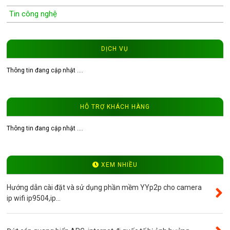
Tin công nghệ
Wifi Camera
Camera Wifi WinTech
DỊCH VỤ
Độ phân giải 1.0MP
Thông tin đang cập nhật ....
Độ phân giải 1.3MP
Đầu ghi hình camera
HỖ TRỢ KHÁCH HÀNG
Tư vấn CCTV
Đầu ghi camera WinTech
Thông tin đang cập nhật ....
Video
Độ phân giải 4.0MP
XEM NHIỀU
Camera ip WinTech
Hướng dẫn cài đặt và sử dụng phần mềm YYp2p cho camera
Máy bộ đàm
ip wifi ip9504,ip...
Bảng giá
Phụ kiện camera