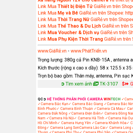
Link Mua
Thiết bị Điện Tử
GiáRẻ.vn trên Shope
Link Mua
Mẹ và Bé
GiáRẻ.vn trên Shopee: http
Link Mua
Thời Trang Nữ
GiáRẻ.vn trên Shopee
Link Mua
Thể Thao & Du Lịch
GiáRẻ.vn trên S
Link
Mua Voucher & Dịch vụ
GiáRẻ.vn trên S
Link
Mua Phụ Kiện Thời Trang
GiáRẻ.vn trên
www.GiáRẻ.vn
-
www.PhátTriển.vn
Trọng lượng: 380g cả Pin KNB-15A , antenna an
Kích thước (rộng x cao x dầy): 58 x 125.5 x 
Trọn bộ bao gồm: Thân máy, antenna, Pin sạc 
➲
Tìm xem ảnh
TK-3107
$⏩
G
QC➲
HỆ THỐNG PHÂN PHỐI CAMERA
WIN
TECH
✓Came
✓Camera Bắc Kạn
✓ Camera Bắc Giang
✓Camera Bắc Ni
Bình Phước
✓ Camera Bình Thuận
✓Camera Cà Mau
✓ Ca
Camera Đắk Nông
✓Camera Điện Biên
✓ Camera Đồng Na
Nam
✓Camera Hà Nội
✓ Camera Hà Tĩnh
✓Camera Hải Dư
Hồ Chí Minh
✓ Camera Hưng Yên
✓Camera Khánh Hòa
✓ C
Đồng
✓ Camera Lạng Sơn
Camera Lào Cai
✓ Camera Long 
Thuận
✓Camera Phú Thọ
✓ Camera Phú Yên
✓Camera Qu