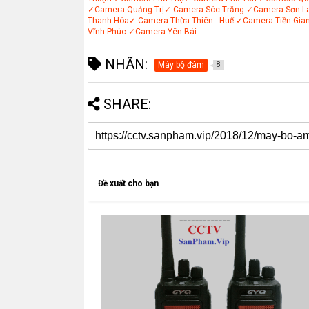
✓Camera Quảng Trị
✓ Camera Sóc Trăng
✓Camera Sơn L
Thanh Hóa
✓ Camera Thừa Thiên - Huế
✓Camera Tiền Gia
Vĩnh Phúc
✓Camera Yên Bái
NHÃN:
Máy bộ đàm
8
SHARE:
Đề xuất cho bạn