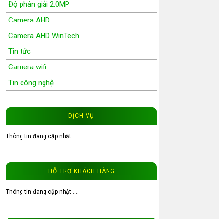
Độ phân giải 2.0MP
Camera AHD
Camera AHD WinTech
Tin tức
Camera wifi
Tin công nghệ
Wifi Camera
Camera Wifi WinTech
DỊCH VỤ
Độ phân giải 1.0MP
Thông tin đang cập nhật ....
Độ phân giải 1.3MP
Đầu ghi hình camera
HỖ TRỢ KHÁCH HÀNG
Tư vấn CCTV
Đầu ghi camera WinTech
Thông tin đang cập nhật ....
Video