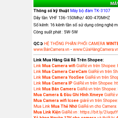
MÁY
Thông số kỹ thuật
Máy bộ đàm TK-3107
Dãy tần: VHF 136-150Mhz/ 400-470MHZ
Số kênh: 16 kênh tần số sử dụng công nghệ mã h
Công suất phát : 5W-5W
QC➲
HỆ THỐNG PHÂN PHỐI CAMERA
WINT
www.BánCamera.vn
-
www.CửaHàngCamera.v
Link Mua Hàng Giá Rẻ Trên Shopee:
Link
Mua
Camera wifi
GiáRẻ.vn trên Shopee: 
Link
Mua Camera CareCam
GiáRẻ.vn trên Sh
Link
Mua Camera YooSee
GiáRẻ.vn trên Shop
Link
Mua Camera IP
GiáRẻ.vn trên Shopee: ht
Link
Mua Bán Camera
GiáRẻ.vn trên Shopee: 
Mua Camera & Đầu Ghi Hình Xmeye
GiáRẻ.v
Mua Camera wifi Icsee
giárẻ.vn trên Shopee:
Mua Link
Mua Thẻ Nhớ
GiáRẻ.vn cho Camera: 
Mua Link Kiện
GiáRẻ.vn : https://bit.ly/2IuqutY
Xả hàng Nguồn 12V cho camera
và thiết bị