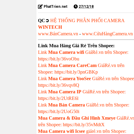
PhatTrien.net
27/12/18
QC➲
HỆ THỐNG PHÂN PHỐI CAMERA
WINTECH
www.BánCamera.vn
-
www.CửaHàngCamera.vn
Link Mua Hàng Giá Rẻ Trên Shopee:
Link
Mua
Camera wifi
GiáRẻ.vn trên Shopee:
https://bit.ly/36voObu
Link
Mua Camera CareCam
GiáRẻ.vn trên
Shopee: https://bit.ly/3pnGBKp
Link
Mua Camera YooSee
GiáRẻ.vn trên Shopee
https://bit.ly/36vqv8Q
Link
Mua Camera IP
GiáRẻ.vn trên Shopee:
https://bit.ly/2UtRE6l
Link
Mua Bán Camera
GiáRẻ.vn trên Shopee:
https://bit.ly/2UoG50i
Mua Camera & Đầu Ghi Hình Xmeye
GiáRẻ.v
trên Shopee: https://bit.ly/35vMdtX
Mua Camera wifi Icsee
giárẻ.vn trên Shopee: