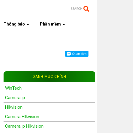
SEARCH
Thông báo
Phần mềm
DANH MỤC CHÍNH
WinTech
Camera ip
HIkvision
Camera HIkvision
Camera ip HIkvision