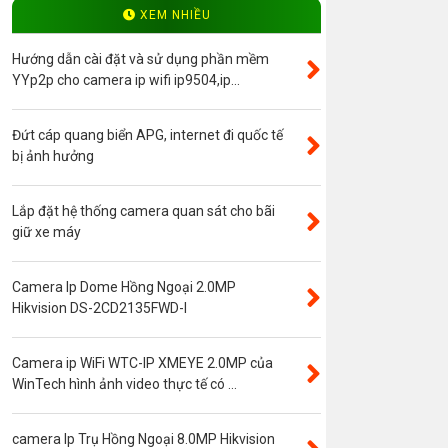
Độ phân giải 4.0MP
XEM NHIỀU
Camera ip WinTech
Hướng dẫn cài đặt và sử dụng phần mềm
Máy bộ đàm
YYp2p cho camera ip wifi ip9504,ip...
Bảng giá
Đứt cáp quang biển APG, internet đi quốc tế
Phụ kiện camera
bị ảnh hưởng
Visinet
Độ phân giải 5.0MP
Lắp đặt hệ thống camera quan sát cho bãi
giữ xe máy
Camera CVI
Thẻ nhớ
Camera Ip Dome Hồng Ngoại 2.0MP
Độ phân giải 3.0MP
Hikvision DS-2CD2135FWD-I
Camera CVI WinTech
Camera ngụy trang
Camera ip WiFi WTC-IP XMEYE 2.0MP của
WinTech hình ảnh video thực tế có ...
Năng lượng mặt trời
Thẻ nhớ SanDisk
camera Ip Trụ Hồng Ngoại 8.0MP Hikvision