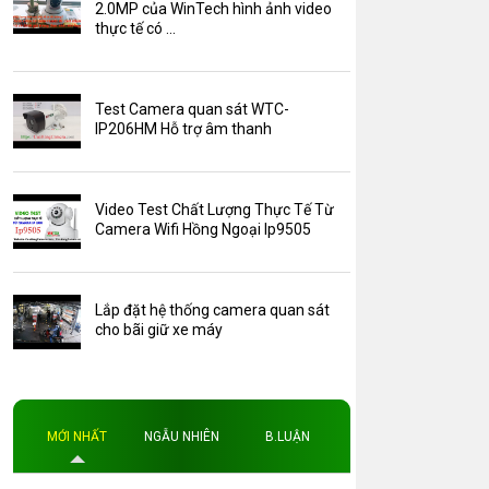
Camera Zoom
2.0MP của WinTech hình ảnh video
thực tế có ...
HDParagon
Phụ Kiện Điện Thoại AKwell
Test Camera quan sát WTC-
Pin Sạc dự phòng AKwell
IP206HM Hỗ trợ âm thanh
Thông báo
Thẻ nhớ 16GB
Video Test Chất Lượng Thực Tế Từ
Thẻ nhớ 32GB
Camera Wifi Hồng Ngoại Ip9505
Thẻ nhớ 64GB
Thẻ nhớ AKwell
Lắp đặt hệ thống camera quan sát
Thủ thuật
cho bãi giữ xe máy
Đèn led
Độ phân giải
Độ phân giải 4MP
MỚI NHẤT
NGẪU NHIÊN
B.LUẬN