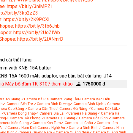
e: https://bit.ly/3nlMPZi
s://bit.ly/3ks2zZ3
: https://bit.ly/2K9PCXl
hopee: https://bit.ly/3fb6Jnb
hopee: https://bit.ly/2UoZIWb
 Shopee: https://bit.ly/2IANmrD
d cài thắt lưng.
35 mm with KNB-15A batter
KNB-15A 1600 mAh, adaptor, sạc bàn, bát cài lưng .J14
iá Máy bộ đàm TK-3107 tham khảo:
1750000
đ
ra An Giang
✓Camera Bà Rịa
Camera Vũng Tàu
✓Camera Bạc Liêu
nh
✓ Camera Bến Tre
✓Camera Bình Dương
✓ Camera Bình Định
✓Camera
mera Cao Bằng
✓Camera Cần Thơ
✓ Camera Đà Nẵng
✓Camera Đắk Lắk
✓
i
✓Camera Đồng Tháp
✓ Camera Gia Lai
✓Camera Hà Giang
✓ Camera Hà
ơng
✓ Camera Hải Phòng
✓Camera Hậu Giang
✓ Camera Hòa Bình
✓Camera
amera Kiên Giang
✓Camera Kon Tum
✓ Camera Lai Châu
✓Camera Lâm
An
✓Camera Nam Định
Camera Nghệ An
✓Camera Ninh Bình
✓ Camera Ninh
ảng Bình
✓ Camera Quảng Nam
✓Camera Quảng Ngãi
✓ Camera Quảng Ninh