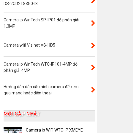
Đầu ghi camera 4 kênh
DS-2CD2T83G0-I8
Đầu ghi camera 8 kênh
Camera ip WinTech SP-IP01 độ phân giải
Đầu ghi camera ip
1.3MP
Giới thiệu
VR Camera
Camera wifi Visinet VS-HD5
Đầu ghi camera 16 kênh
Độ phân giải 8.0MP
Camera ip WinTech WTC-IP101-4MP độ
Camera 360
phân giải 4MP
Camera Yoosee
Hướng dẫn dẫn cấu hình camera để xem
YooSee
qua mạng hoặc điện thoại
Đầu ghi camera 32 kênh
AKwell
MỚI CẬP NHẬT
Bảng Báo Giá AKwell
Bộ Camera Quan sát
Camera ip WiFi WTC-IP XMEYE