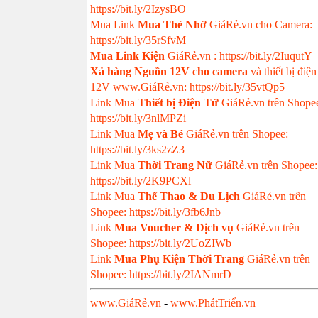
https://bit.ly/2IzysBO
Mua Link
Mua Thẻ Nhớ
GiáRẻ.vn cho Camera:
https://bit.ly/35rSfvM
Mua Link Kiện
GiáRẻ.vn : https://bit.ly/2IuqutY
Xả hàng Nguồn 12V cho camera
và thiết bị điện
12V www.GiáRẻ.vn: https://bit.ly/35vtQp5
Link Mua
Thiết bị Điện Tử
GiáRẻ.vn trên Shope
https://bit.ly/3nlMPZi
Link Mua
Mẹ và Bé
GiáRẻ.vn trên Shopee:
https://bit.ly/3ks2zZ3
Link Mua
Thời Trang Nữ
GiáRẻ.vn trên Shopee:
https://bit.ly/2K9PCXl
Link Mua
Thể Thao & Du Lịch
GiáRẻ.vn trên
Shopee: https://bit.ly/3fb6Jnb
Link
Mua Voucher & Dịch vụ
GiáRẻ.vn trên
Shopee: https://bit.ly/2UoZIWb
Link
Mua Phụ Kiện Thời Trang
GiáRẻ.vn trên
Shopee: https://bit.ly/2IANmrD
www.GiáRẻ.vn
-
www.PhátTriển.vn