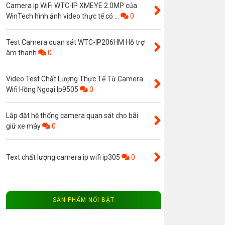
Camera ip WiFi WTC-IP XMEYE 2.0MP của
WinTech hình ảnh video thực tế có ...
0
Test Camera quan sát WTC-IP206HM Hỗ trợ
âm thanh
0
Video Test Chất Lượng Thực Tế Từ Camera
Wifi Hồng Ngoại Ip9505
0
Lắp đặt hệ thống camera quan sát cho bãi
giữ xe máy
0
Text chất lượng camera ip wifi ip305
0
SẢN PHẨM NỔI BẬT