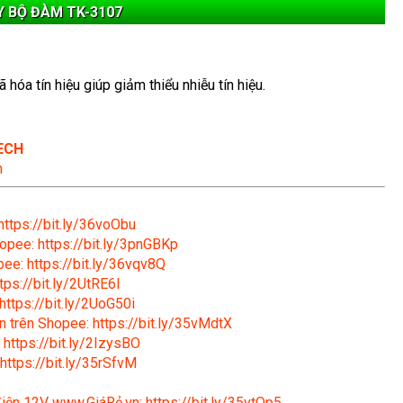
 BỘ ĐÀM TK-3107
óa tín hiệu giúp giảm thiểu nhiễu tín hiệu.
ECH
n
https://bit.ly/36voObu
opee: https://bit.ly/3pnGBKp
ee: https://bit.ly/36vqv8Q
tps://bit.ly/2UtRE6l
https://bit.ly/2UoG50i
n trên Shopee: https://bit.ly/35vMdtX
 https://bit.ly/2IzysBO
https://bit.ly/35rSfvM
 điện 12V www.GiáRẻ.vn: https://bit.ly/35vtQp5