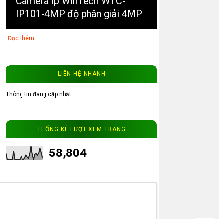
Camera ip WinTech WTC-
IP101-4MP độ phân giải 4MP
Đọc thêm
LIÊN HỆ NHANH
Thông tin đang cập nhật ....
3
Camera ip WinTech SP-IP01
THỐNG KÊ LƯỢT XEM TRANG
độ phân giải 1.3MP
58,804
Đọc thêm
4