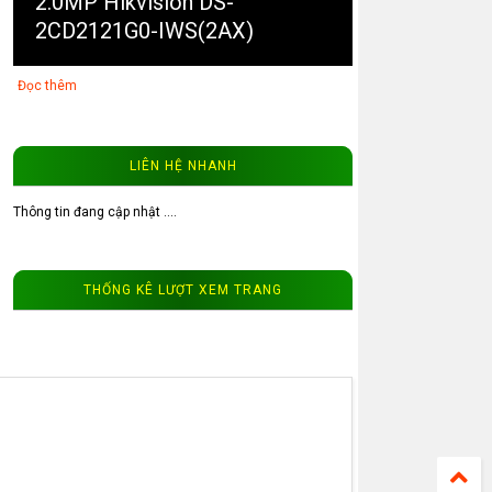
2.0MP Hikvision DS-
2CD2121G0-IWS(2AX)
Đọc thêm
LIÊN HỆ NHANH
Thông tin đang cập nhật ....
3
Camera ip WinTech WTC-
THỐNG KÊ LƯỢT XEM TRANG
IP101-4MP độ phân giải 4MP
Đọc thêm