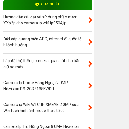
Độ phân giải 4.0MP
XEM NHIỀU
Camera ip WinTech
Hướng dẫn cài đặt và sử dụng phần mềm
Máy bộ đàm
YYp2p cho camera ip wifi ip9504,ip...
Bảng giá
Đứt cáp quang biển APG, internet đi quốc tế
Phụ kiện camera
bị ảnh hưởng
Visinet
Độ phân giải 5.0MP
Lắp đặt hệ thống camera quan sát cho bãi
giữ xe máy
Camera CVI
Thẻ nhớ
Camera Ip Dome Hồng Ngoại 2.0MP
Độ phân giải 3.0MP
Hikvision DS-2CD2135FWD-I
Camera CVI WinTech
Camera ngụy trang
Camera ip WiFi WTC-IP XMEYE 2.0MP của
WinTech hình ảnh video thực tế có ...
Năng lượng mặt trời
Thẻ nhớ SanDisk
camera Ip Trụ Hồng Ngoại 8.0MP Hikvision