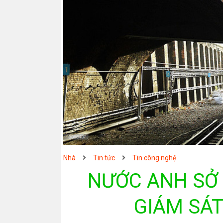
Nhà
Tin tức
Tin công nghệ
NƯỚC ANH SỞ
GIÁM SÁT