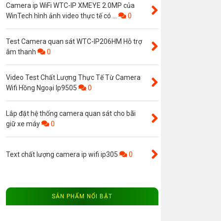
Camera ip WiFi WTC-IP XMEYE 2.0MP của
WinTech hình ảnh video thực tế có ...
0
Test Camera quan sát WTC-IP206HM Hỗ trợ
âm thanh
0
Video Test Chất Lượng Thực Tế Từ Camera
Wifi Hồng Ngoại Ip9505
0
Lắp đặt hệ thống camera quan sát cho bãi
giữ xe máy
0
Text chất lượng camera ip wifi ip305
0
SẢN PHẨM NỔI BẬT