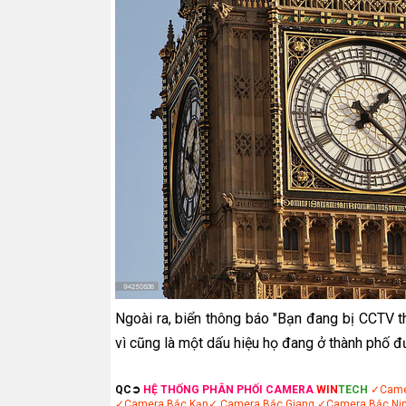
Ngoài ra, biển thông báo "Bạn đang bị CCTV t
vì cũng là một dấu hiệu họ đang ở thành phố đ
QC➲
HỆ THỐNG PHÂN PHỐI CAMERA
WIN
TECH
✓Came
✓Camera Bắc Kạn
✓ Camera Bắc Giang
✓Camera Bắc Ni