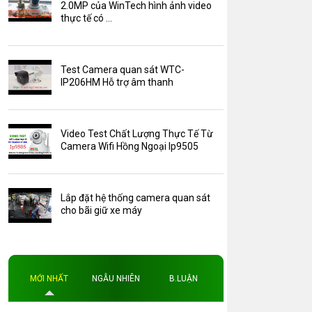
Camera Zoom
2.0MP của WinTech hình ảnh video
thực tế có ...
HDParagon
Phụ Kiện Điện Thoại AKwell
Test Camera quan sát WTC-
Pin Sạc dự phòng AKwell
IP206HM Hỗ trợ âm thanh
Thông báo
Thẻ nhớ 16GB
Video Test Chất Lượng Thực Tế Từ
Thẻ nhớ 32GB
Camera Wifi Hồng Ngoại Ip9505
Thẻ nhớ 64GB
Thẻ nhớ AKwell
Lắp đặt hệ thống camera quan sát
Thủ thuật
cho bãi giữ xe máy
Đèn led
Độ phân giải
Độ phân giải 4MP
MỚI NHẤT
NGẪU NHIÊN
B.LUẬN