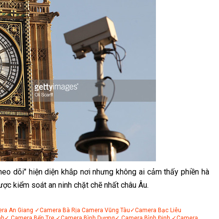
heo dõi" hiện diện khắp nơi nhưng không ai cảm thấy phiền hà
ược kiểm soát an ninh chặt chẽ nhất châu Âu.
ra An Giang
✓Camera Bà Rịa
Camera Vũng Tàu
✓Camera Bạc Liêu
nh
✓ Camera Bến Tre
✓Camera Bình Dương
✓ Camera Bình Định
✓Camera