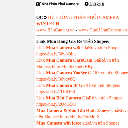
Nhà Phân Phối Camera
30/12/18
QC➲
HỆ THỐNG PHÂN PHỐI CAMERA
WINTECH
www.BánCamera.vn
-
www.CửaHàngCamera.vn
Link Mua Hàng Giá Rẻ Trên Shopee:
Link
Mua
Camera wifi
GiáRẻ.vn trên Shopee:
https://bit.ly/36voObu
Link
Mua Camera CareCam
GiáRẻ.vn trên
Shopee: https://bit.ly/3pnGBKp
Link
Mua Camera YooSee
GiáRẻ.vn trên Shopee
https://bit.ly/36vqv8Q
Link
Mua Camera IP
GiáRẻ.vn trên Shopee:
https://bit.ly/2UtRE6l
Link
Mua Bán Camera
GiáRẻ.vn trên Shopee:
https://bit.ly/2UoG50i
Mua Camera & Đầu Ghi Hình Xmeye
GiáRẻ.v
trên Shopee: https://bit.ly/35vMdtX
Mua Camera wifi Icsee
giárẻ.vn trên Shopee: