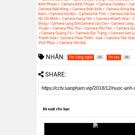
Bình Phước
✓ Camera Bình Thuận
✓Camera Cà Mau
✓ Ca
Camera Đắk Nông
✓Camera Điện Biên
✓ Camera Đồng Na
Nam
✓Camera Hà Nội
✓ Camera Hà Tĩnh
✓Camera Hải Dư
Hồ Chí Minh
✓ Camera Hưng Yên
✓Camera Khánh Hòa
✓ C
Đồng
✓ Camera Lạng Sơn
Camera Lào Cai
✓ Camera Long 
Thuận
✓Camera Phú Thọ
✓ Camera Phú Yên
✓Camera Qu
✓Camera Quảng Trị
✓ Camera Sóc Trăng
✓Camera Sơn L
Thanh Hóa
✓ Camera Thừa Thiên - Huế
✓Camera Tiền Gia
Vĩnh Phúc
✓Camera Yên Bái
NHÃN:
Tin công nghệ
Tin tức
30
44
SHARE:
Đề xuất cho bạn