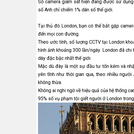
Số camera giám sát hiện đang được sử dụng t
số Anh chỉ chiếm 1% dân số thế giới.
Tại thủ đô London, bạn có thể bắt gặp camera
đến mọi con đường.
Theo ước tính, số lượng CCTV tại London khoả
hình ảnh khoảng 300 lần/ngày. London đã chi 
dày đặc bậc nhất thế giới.
Mặc dù đây là một sự đầu tư tốn kém và nhận
yên tĩnh như thời gian qua, theo nhiều người
không thừa.
Không ai nghi ngờ về hiệu quả của hệ thống 
95% số vụ phạm tội giết người ở London tron