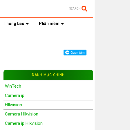
SEARCH
Thông báo
Phần mềm
DANH MỤC CHÍNH
WinTech
Camera ip
HIkvision
Camera HIkvision
Camera ip HIkvision