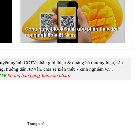
Công nghệ blockchain góp phần thay đổi
nông nghiệp Việt Nam
huyên ngành
CCTV
nhằn giới thiệu & quảng bá thương hiệu, sản
g, hướng dẫn, tư vấn, chia s
ẽ kiến thức - kinh nghiệm
v.v..
CTV
không bán hàng, bán sản phẩm.
Trang chủ