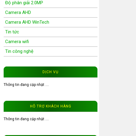
Độ phân giải 2.0MP
Camera AHD
Camera AHD WinTech
Tin tức
Camera wifi
Tin công nghệ
Wifi Camera
Camera Wifi WinTech
DỊCH VỤ
Độ phân giải 1.0MP
Thông tin đang cập nhật ....
Độ phân giải 1.3MP
Đầu ghi hình camera
HỖ TRỢ KHÁCH HÀNG
Tư vấn CCTV
Đầu ghi camera WinTech
Thông tin đang cập nhật ....
Video