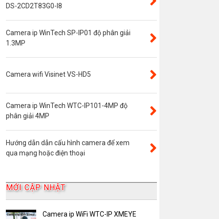
Đầu ghi camera 4 kênh
DS-2CD2T83G0-I8
Đầu ghi camera 8 kênh
Camera ip WinTech SP-IP01 độ phân giải
Đầu ghi camera ip
1.3MP
Giới thiệu
VR Camera
Camera wifi Visinet VS-HD5
Đầu ghi camera 16 kênh
Độ phân giải 8.0MP
Camera ip WinTech WTC-IP101-4MP độ
Camera 360
phân giải 4MP
Camera Yoosee
Hướng dẫn dẫn cấu hình camera để xem
YooSee
qua mạng hoặc điện thoại
Đầu ghi camera 32 kênh
AKwell
MỚI CẬP NHẬT
Bảng Báo Giá AKwell
Bộ Camera Quan sát
Camera ip WiFi WTC-IP XMEYE