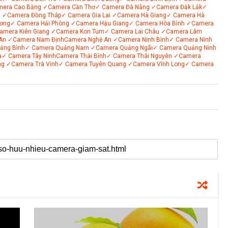
mera Cao Bằng
✓Camera Cần Thơ
✓ Camera Đà Nẵng
✓Camera Đắk Lắk
✓
i
✓Camera Đồng Tháp
✓ Camera Gia Lai
✓Camera Hà Giang
✓ Camera Hà
ơng
✓ Camera Hải Phòng
✓Camera Hậu Giang
✓ Camera Hòa Bình
✓Camera
amera Kiên Giang
✓Camera Kon Tum
✓ Camera Lai Châu
✓Camera Lâm
An
✓Camera Nam Định
Camera Nghệ An
✓Camera Ninh Bình
✓ Camera Ninh
ảng Bình
✓ Camera Quảng Nam
✓Camera Quảng Ngãi
✓ Camera Quảng Ninh
a
✓ Camera Tây Ninh
Camera Thái Bình
✓ Camera Thái Nguyên
✓Camera
ng
✓Camera Trà Vinh
✓ Camera Tuyên Quang
✓Camera Vĩnh Long
✓ Camera