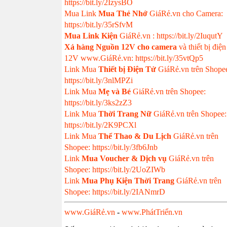
https://bit.ly/2IzysBO
Mua Link
Mua Thẻ Nhớ
GiáRẻ.vn cho Camera:
https://bit.ly/35rSfvM
Mua Link Kiện
GiáRẻ.vn : https://bit.ly/2IuqutY
Xả hàng Nguồn 12V cho camera
và thiết bị điện
12V www.GiáRẻ.vn: https://bit.ly/35vtQp5
Link Mua
Thiết bị Điện Tử
GiáRẻ.vn trên Shope
https://bit.ly/3nlMPZi
Link Mua
Mẹ và Bé
GiáRẻ.vn trên Shopee:
https://bit.ly/3ks2zZ3
Link Mua
Thời Trang Nữ
GiáRẻ.vn trên Shopee:
https://bit.ly/2K9PCXl
Link Mua
Thể Thao & Du Lịch
GiáRẻ.vn trên
Shopee: https://bit.ly/3fb6Jnb
Link
Mua Voucher & Dịch vụ
GiáRẻ.vn trên
Shopee: https://bit.ly/2UoZIWb
Link
Mua Phụ Kiện Thời Trang
GiáRẻ.vn trên
Shopee: https://bit.ly/2IANmrD
www.GiáRẻ.vn
-
www.PhátTriển.vn