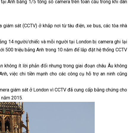
ại Anh bằng 1/5 tổng số camera trên toàn cầu trong khi dân
 giám sát (CCTV) ở khắp nơi từ tàu điện, xe bus, các tòa nhà
ng 14 người/chiếc và mỗi người tại London bị camera ghi lại
tới 500 triệu bảng Anh trong 10 năm để lắp đặt hệ thống CCTV
 không ít lời phản đối nhưng trong giai đoạn châu Âu không
 Anh, việc chi tiền mạnh cho các công cụ hỗ trợ an ninh cũng
camera giám sát ở London vì CCTV đã cung cấp bằng chứng cho
g năm 2015.