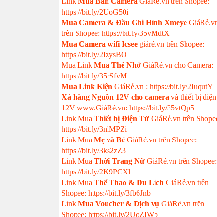
Link
Mua Bán Camera
GiáRẻ.vn trên Shopee:
https://bit.ly/2UoG50i
Mua Camera & Đầu Ghi Hình Xmeye
GiáRẻ.v
trên Shopee: https://bit.ly/35vMdtX
Mua Camera wifi Icsee
giárẻ.vn trên Shopee:
https://bit.ly/2IzysBO
Mua Link
Mua Thẻ Nhớ
GiáRẻ.vn cho Camera:
https://bit.ly/35rSfvM
Mua Link Kiện
GiáRẻ.vn : https://bit.ly/2IuqutY
Xả hàng Nguồn 12V cho camera
và thiết bị điện
12V www.GiáRẻ.vn: https://bit.ly/35vtQp5
Link Mua
Thiết bị Điện Tử
GiáRẻ.vn trên Shope
https://bit.ly/3nlMPZi
Link Mua
Mẹ và Bé
GiáRẻ.vn trên Shopee:
https://bit.ly/3ks2zZ3
Link Mua
Thời Trang Nữ
GiáRẻ.vn trên Shopee:
https://bit.ly/2K9PCXl
Link Mua
Thể Thao & Du Lịch
GiáRẻ.vn trên
Shopee: https://bit.ly/3fb6Jnb
Link
Mua Voucher & Dịch vụ
GiáRẻ.vn trên
Shopee: https://bit.ly/2UoZIWb