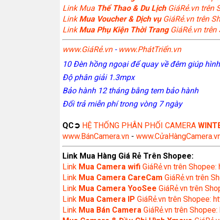
Link Mua
Thể Thao & Du Lịch
GiáRẻ.vn trên S
Link
Mua Voucher & Dịch vụ
GiáRẻ.vn trên Sh
Link
Mua Phụ Kiện Thời Trang
GiáRẻ.vn trên 
www.GiáRẻ.vn
-
www.PhátTriển.vn
10 Đèn hồng ngoại để quay về đêm giúp hình
Độ phân giải 1.3mpx
Bảo hành 12 tháng bằng tem bảo hành
Đổi trả miễn phí trong vòng 7 ngày
QC➲
HỆ THỐNG PHÂN PHỐI CAMERA
WINT
www.BánCamera.vn
-
www.CửaHàngCamera.v
Link Mua Hàng Giá Rẻ Trên Shopee:
Link
Mua
Camera wifi
GiáRẻ.vn trên Shopee: 
Link
Mua Camera CareCam
GiáRẻ.vn trên Sh
Link
Mua Camera YooSee
GiáRẻ.vn trên Shop
Link
Mua Camera IP
GiáRẻ.vn trên Shopee: ht
Link
Mua Bán Camera
GiáRẻ.vn trên Shopee: 