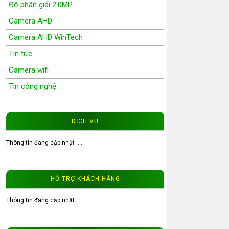
Độ phân giải 2.0MP
Camera AHD
Camera AHD WinTech
Tin tức
Camera wifi
Tin công nghệ
Wifi Camera
Camera Wifi WinTech
DỊCH VỤ
Độ phân giải 1.0MP
Thông tin đang cập nhật ....
Độ phân giải 1.3MP
Đầu ghi hình camera
HỖ TRỢ KHÁCH HÀNG
Tư vấn CCTV
Đầu ghi camera WinTech
Thông tin đang cập nhật ....
Video