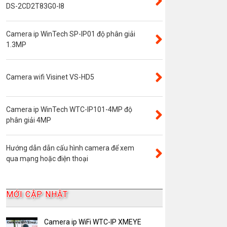
Đầu ghi camera 4 kênh
DS-2CD2T83G0-I8
Đầu ghi camera 8 kênh
Camera ip WinTech SP-IP01 độ phân giải
Đầu ghi camera ip
1.3MP
Giới thiệu
VR Camera
Camera wifi Visinet VS-HD5
Đầu ghi camera 16 kênh
Độ phân giải 8.0MP
Camera ip WinTech WTC-IP101-4MP độ
Camera 360
phân giải 4MP
Camera Yoosee
Hướng dẫn dẫn cấu hình camera để xem
YooSee
qua mạng hoặc điện thoại
Đầu ghi camera 32 kênh
AKwell
MỚI CẬP NHẬT
Bảng Báo Giá AKwell
Bộ Camera Quan sát
Camera ip WiFi WTC-IP XMEYE