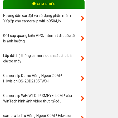
Độ phân giải 4.0MP
XEM NHIỀU
Camera ip WinTech
Hướng dẫn cài đặt và sử dụng phần mềm
Máy bộ đàm
YYp2p cho camera ip wifi ip9504,ip...
Bảng giá
Đứt cáp quang biển APG, internet đi quốc tế
Phụ kiện camera
bị ảnh hưởng
Visinet
Độ phân giải 5.0MP
Lắp đặt hệ thống camera quan sát cho bãi
giữ xe máy
Camera CVI
Thẻ nhớ
Camera Ip Dome Hồng Ngoại 2.0MP
Độ phân giải 3.0MP
Hikvision DS-2CD2135FWD-I
Camera CVI WinTech
Camera ngụy trang
Camera ip WiFi WTC-IP XMEYE 2.0MP của
WinTech hình ảnh video thực tế có ...
Năng lượng mặt trời
Thẻ nhớ SanDisk
camera Ip Trụ Hồng Ngoại 8.0MP Hikvision