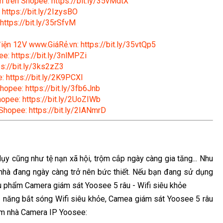
n trên Shopee: https://bit.ly/35vMdtX
 https://bit.ly/2IzysBO
https://bit.ly/35rSfvM
 điện 12V www.GiáRẻ.vn: https://bit.ly/35vtQp5
e: https://bit.ly/3nlMPZi
s://bit.ly/3ks2zZ3
: https://bit.ly/2K9PCXl
hopee: https://bit.ly/3fb6Jnb
hopee: https://bit.ly/2UoZIWb
 Shopee: https://bit.ly/2IANmrD
lụy cũng như tệ nạn xã hội, trộm cắp ngày càng gia tăng... Nhu
nhà đang ngày càng trở nên bức thiết. Nếu bạn đang sử dụng
u phẩm Camera giám sát Yoosee 5 râu - Wifi siêu khỏe
ả năng bắt sóng Wifi siêu khỏe, Camea giám sát Yoosee 5 râu
 em nhà Camera IP Yoosee: