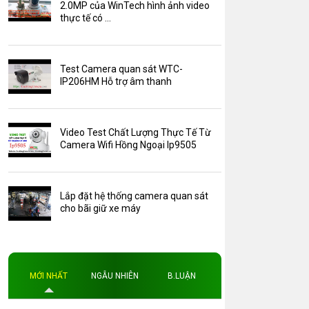
Camera Zoom
2.0MP của WinTech hình ảnh video
thực tế có ...
HDParagon
Phụ Kiện Điện Thoại AKwell
Test Camera quan sát WTC-
Pin Sạc dự phòng AKwell
IP206HM Hỗ trợ âm thanh
Thông báo
Thẻ nhớ 16GB
Video Test Chất Lượng Thực Tế Từ
Thẻ nhớ 32GB
Camera Wifi Hồng Ngoại Ip9505
Thẻ nhớ 64GB
Thẻ nhớ AKwell
Lắp đặt hệ thống camera quan sát
Thủ thuật
cho bãi giữ xe máy
Đèn led
Độ phân giải
Độ phân giải 4MP
MỚI NHẤT
NGẪU NHIÊN
B.LUẬN