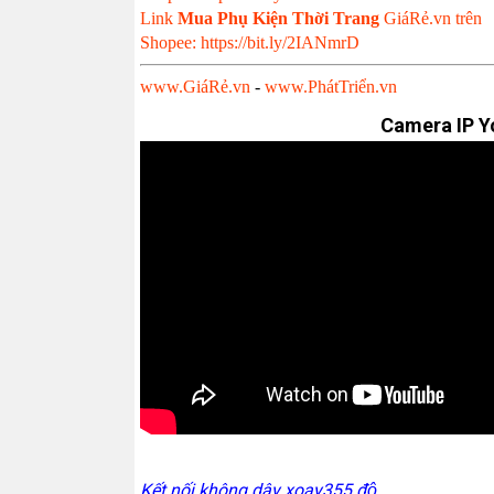
Link
Mua Phụ Kiện Thời Trang
GiáRẻ.vn trên
Shopee: https://bit.ly/2IANmrD
www.GiáRẻ.vn
-
www.PhátTriển.vn
Camera IP Yo
Kết nối không dây xoay355 độ