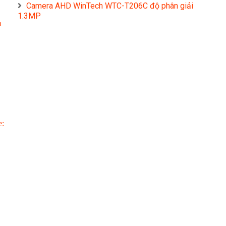
Camera AHD WinTech WTC-T206C độ phân giải
1.3MP
n
e: