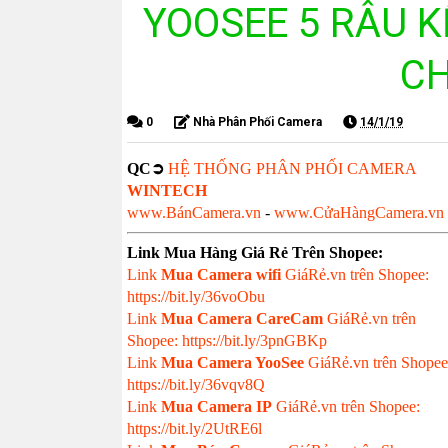
YOOSEE 5 RÂU K
CH
0
Nhà Phân Phối Camera
14/1/19
QC➲
HỆ THỐNG PHÂN PHỐI CAMERA
WINTECH
www.BánCamera.vn
-
www.CửaHàngCamera.vn
Link Mua Hàng Giá Rẻ Trên Shopee:
Link
Mua
Camera wifi
GiáRẻ.vn trên Shopee:
https://bit.ly/36voObu
Link
Mua Camera CareCam
GiáRẻ.vn trên
Shopee: https://bit.ly/3pnGBKp
Link
Mua Camera YooSee
GiáRẻ.vn trên Shopee
https://bit.ly/36vqv8Q
Link
Mua Camera IP
GiáRẻ.vn trên Shopee:
https://bit.ly/2UtRE6l