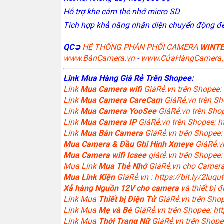
Hỗ trợ khe cắm thẻ nhớ micro SD
Tích hợp khả năng nhận diện chuyển động đ
QC➲
HỆ THỐNG PHÂN PHỐI CAMERA
WINT
www.BánCamera.vn
-
www.CửaHàngCamera.
Link Mua Hàng Giá Rẻ Trên Shopee:
Link
Mua
Camera wifi
GiáRẻ.vn trên Shopee: 
Link
Mua Camera CareCam
GiáRẻ.vn trên Sh
Link
Mua Camera YooSee
GiáRẻ.vn trên Shop
Link
Mua Camera IP
GiáRẻ.vn trên Shopee: ht
Link
Mua Bán Camera
GiáRẻ.vn trên Shopee: 
Mua Camera & Đầu Ghi Hình Xmeye
GiáRẻ.v
Mua Camera wifi Icsee
giárẻ.vn trên Shopee: 
Mua Link
Mua Thẻ Nhớ
GiáRẻ.vn cho Camera:
Mua Link Kiện
GiáRẻ.vn : https://bit.ly/2Iuqu
Xả hàng Nguồn 12V cho camera
và thiết bị 
Link Mua
Thiết bị Điện Tử
GiáRẻ.vn trên Shop
Link Mua
Mẹ và Bé
GiáRẻ.vn trên Shopee: htt
Link Mua
Thời Trang Nữ
GiáRẻ.vn trên Shopee