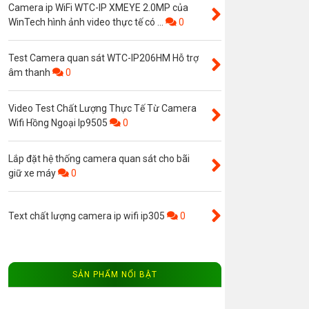
Camera ip WiFi WTC-IP XMEYE 2.0MP của
WinTech hình ảnh video thực tế có ...
0
Test Camera quan sát WTC-IP206HM Hỗ trợ
âm thanh
0
Video Test Chất Lượng Thực Tế Từ Camera
Wifi Hồng Ngoại Ip9505
0
Lắp đặt hệ thống camera quan sát cho bãi
giữ xe máy
0
Text chất lượng camera ip wifi ip305
0
SẢN PHẨM NỔI BẬT