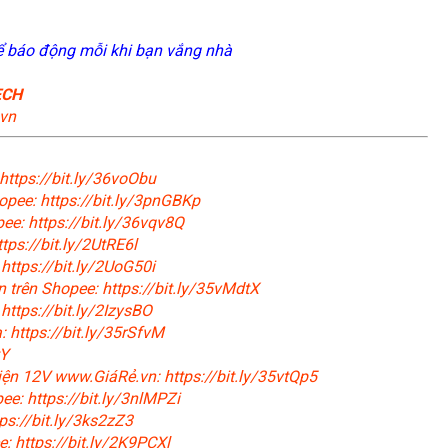
ể báo động mỗi khi bạn vắng nhà
ECH
vn
https://bit.ly/36voObu
opee: https://bit.ly/3pnGBKp
ee: https://bit.ly/36vqv8Q
tps://bit.ly/2UtRE6l
https://bit.ly/2UoG50i
n trên Shopee: https://bit.ly/35vMdtX
https://bit.ly/2IzysBO
 https://bit.ly/35rSfvM
tY
điện 12V www.GiáRẻ.vn: https://bit.ly/35vtQp5
ee: https://bit.ly/3nlMPZi
ps://bit.ly/3ks2zZ3
: https://bit.ly/2K9PCXl