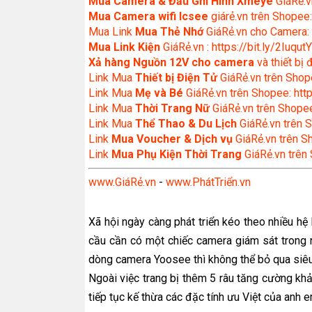
Mua Camera & Đầu Ghi Hình Xmeye
GiáRẻ.v
Mua Camera wifi Icsee
giárẻ.vn trên Shopee:
Mua Link
Mua Thẻ Nhớ
GiáRẻ.vn cho Camera: 
Mua Link Kiện
GiáRẻ.vn : https://bit.ly/2IuqutY
Xả hàng Nguồn 12V cho camera
và thiết bị
Link Mua
Thiết bị Điện Tử
GiáRẻ.vn trên Shope
Link Mua
Mẹ và Bé
GiáRẻ.vn trên Shopee: http
Link Mua
Thời Trang Nữ
GiáRẻ.vn trên Shopee
Link Mua
Thể Thao & Du Lịch
GiáRẻ.vn trên S
Link
Mua Voucher & Dịch vụ
GiáRẻ.vn trên S
Link
Mua Phụ Kiện Thời Trang
GiáRẻ.vn trên
www.GiáRẻ.vn
-
www.PhátTriển.vn
Xã hội ngày càng phát triển kéo theo nhiều hệ 
cầu cần có một chiếc camera giám sát trong 
dòng camera Yoosee thì không thể bỏ qua siê
Ngoài việc trang bị thêm 5 râu tăng cường kh
tiếp tục kế thừa các đặc tính ưu Việt của anh