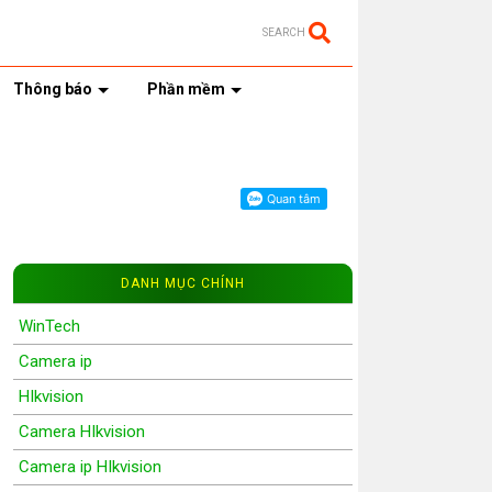
SEARCH
Thông báo
Phần mềm
DANH MỤC CHÍNH
WinTech
Camera ip
HIkvision
Camera HIkvision
Camera ip HIkvision