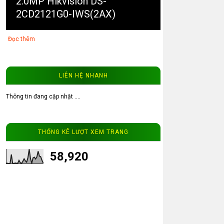
2.0MP Hikvision DS-
2CD2121G0-IWS(2AX)
Đọc thêm
LIÊN HỆ NHANH
Thông tin đang cập nhật ....
3
Video thực tế từ camera ip
THỐNG KÊ LƯỢT XEM TRANG
202Q WinTech.vip
58,920
Đọc thêm