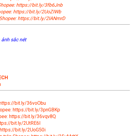
hopee: https://bit.ly/3fb6Jnb
opee: https://bit.ly/2UoZIWb
Shopee: https://bit.ly/2IANmrD
 ảnh sắc nét
ECH
n
https://bit.ly/36voObu
opee: https://bit.ly/3pnGBKp
ee: https://bit.ly/36vqv8Q
tps://bit.ly/2UtRE6l
https://bit.ly/2UoG50i