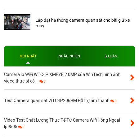
Thẻ nhớ 64GB
Thẻ nhớ AKwell
Lắp đặt hệ thống camera quan sát cho bãi giữ xe
máy
Thủ thuật
Đèn led
Độ phân giải
MỚI NHẤT
NGẪU NHIÊN
B.LUẬN
Độ phân giải 4MP
Camera ip WiFi WTC-IP XMEYE 2.0MP của WinTech hình ảnh
video thực tế có ...
0
Test Camera quan sát WTC-IP206HM Hỗ trợ âm thanh
0
Video Test Chất Lượng Thực Tế Từ Camera Wifi Hồng Ngoại
Ip9505
0