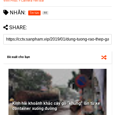
Vĩnh Phúc
✓Camera Yên Bái
NHÃN:
Tin tức
44
SHARE:
Đề xuất cho bạn
Kinh hãi khoảnh khắc cây gỗ “khủng” lăn từ xe
container xuống đường