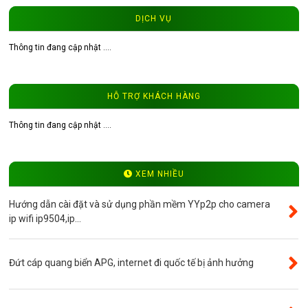
Camera Wifi WinTech
DỊCH VỤ
Độ phân giải 1.0MP
Thông tin đang cập nhật ....
Độ phân giải 1.3MP
Đầu ghi hình camera
HỖ TRỢ KHÁCH HÀNG
Tư vấn CCTV
Đầu ghi camera WinTech
Thông tin đang cập nhật ....
Video
Độ phân giải 4.0MP
XEM NHIỀU
Camera ip WinTech
Hướng dẫn cài đặt và sử dụng phần mềm YYp2p cho camera
Máy bộ đàm
ip wifi ip9504,ip...
Bảng giá
Phụ kiện camera
Đứt cáp quang biển APG, internet đi quốc tế bị ảnh hưởng
Visinet
Độ phân giải 5.0MP