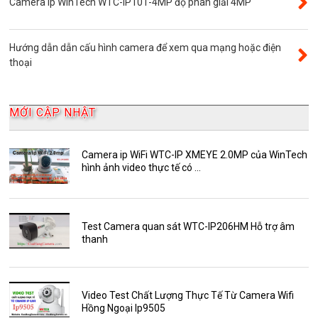
Camera ip WinTech WTC-IP101-4MP độ phân giải 4MP
Camera 360
Camera Yoosee
Hướng dẫn dẫn cấu hình camera để xem qua mạng hoặc điện
YooSee
thoại
Đầu ghi camera 32 kênh
AKwell
MỚI CẬP NHẬT
Bảng Báo Giá AKwell
Bộ Camera Quan sát
Camera ip WiFi WTC-IP XMEYE 2.0MP của WinTech
hình ảnh video thực tế có ...
Camera Zoom
HDParagon
Phụ Kiện Điện Thoại AKwell
Test Camera quan sát WTC-IP206HM Hỗ trợ âm
thanh
Pin Sạc dự phòng AKwell
Thông báo
Thẻ nhớ 16GB
Video Test Chất Lượng Thực Tế Từ Camera Wifi
Hồng Ngoại Ip9505
Thẻ nhớ 32GB