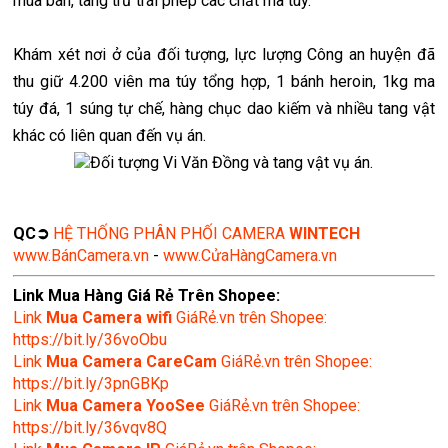
mua bán, tàng trữ trái phép các chất ma túy.
Khám xét nơi ở của đối tượng, lực lượng Công an huyện đã
thu giữ 4.200 viên ma túy tổng hợp, 1 bánh heroin, 1kg ma
túy đá, 1 súng tự chế, hàng chục dao kiếm và nhiều tang vật
khác có liên quan đến vụ án.
Đối tượng Vi Văn Đồng và tang vật vụ án.
QC➲
HỆ THỐNG PHÂN PHỐI CAMERA
WINTECH
www.BánCamera.vn
-
www.CửaHàngCamera.vn
Link Mua Hàng Giá Rẻ Trên Shopee:
Link
Mua
Camera wifi
GiáRẻ.vn trên Shopee:
https://bit.ly/36voObu
Link
Mua Camera CareCam
GiáRẻ.vn trên Shopee:
https://bit.ly/3pnGBKp
Link
Mua Camera YooSee
GiáRẻ.vn trên Shopee:
https://bit.ly/36vqv8Q