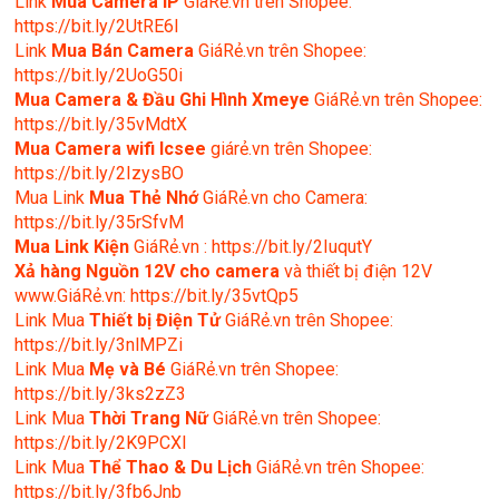
Link
Mua Camera IP
GiáRẻ.vn trên Shopee:
https://bit.ly/2UtRE6l
Link
Mua Bán Camera
GiáRẻ.vn trên Shopee:
https://bit.ly/2UoG50i
Mua Camera & Đầu Ghi Hình Xmeye
GiáRẻ.vn trên Shopee:
https://bit.ly/35vMdtX
Mua Camera wifi Icsee
giárẻ.vn trên Shopee:
https://bit.ly/2IzysBO
Mua Link
Mua Thẻ Nhớ
GiáRẻ.vn cho Camera:
https://bit.ly/35rSfvM
Mua Link Kiện
GiáRẻ.vn : https://bit.ly/2IuqutY
Xả hàng Nguồn 12V cho camera
và thiết bị điện 12V
www.GiáRẻ.vn: https://bit.ly/35vtQp5
Link Mua
Thiết bị Điện Tử
GiáRẻ.vn trên Shopee:
https://bit.ly/3nlMPZi
Link Mua
Mẹ và Bé
GiáRẻ.vn trên Shopee:
https://bit.ly/3ks2zZ3
Link Mua
Thời Trang Nữ
GiáRẻ.vn trên Shopee:
https://bit.ly/2K9PCXl
Link Mua
Thể Thao & Du Lịch
GiáRẻ.vn trên Shopee:
https://bit.ly/3fb6Jnb