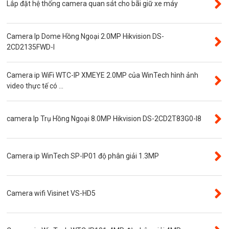
Lắp đặt hệ thống camera quan sát cho bãi giữ xe máy
Camera CVI
Thẻ nhớ
Camera Ip Dome Hồng Ngoại 2.0MP Hikvision DS-
Độ phân giải 3.0MP
2CD2135FWD-I
Camera CVI WinTech
Camera ip WiFi WTC-IP XMEYE 2.0MP của WinTech hình ảnh
Camera ngụy trang
video thực tế có ...
Năng lượng mặt trời
Thẻ nhớ SanDisk
camera Ip Trụ Hồng Ngoại 8.0MP Hikvision DS-2CD2T83G0-I8
Đầu ghi camera 4 kênh
Đầu ghi camera 8 kênh
Camera ip WinTech SP-IP01 độ phân giải 1.3MP
Đầu ghi camera ip
Giới thiệu
VR Camera
Camera wifi Visinet VS-HD5
Đầu ghi camera 16 kênh
Độ phân giải 8.0MP