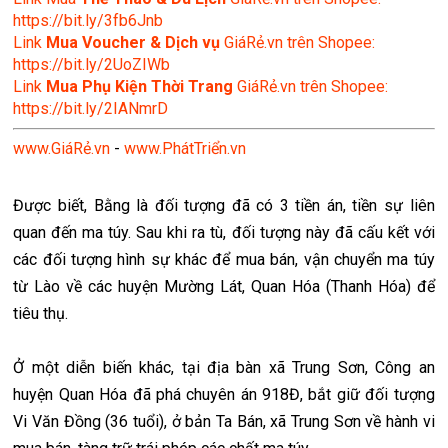
https://bit.ly/3fb6Jnb
Link
Mua Voucher & Dịch vụ
GiáRẻ.vn trên Shopee:
https://bit.ly/2UoZIWb
Link
Mua Phụ Kiện Thời Trang
GiáRẻ.vn trên Shopee:
https://bit.ly/2IANmrD
www.GiáRẻ.vn
-
www.PhátTriển.vn
Được biết, Bằng là đối tượng đã có 3 tiền án, tiền sự liên
quan đến ma túy. Sau khi ra tù, đối tượng này đã cấu kết với
các đối tượng hình sự khác để mua bán, vận chuyển ma túy
từ Lào về các huyện Mường Lát, Quan Hóa (Thanh Hóa) để
tiêu thụ.
Ở một diễn biến khác, tại địa bàn xã Trung Sơn, Công an
huyện Quan Hóa đã phá chuyên án 918Đ, bắt giữ đối tượng
Vi Văn Đồng (36 tuổi), ở bản Ta Bán, xã Trung Sơn về hành vi