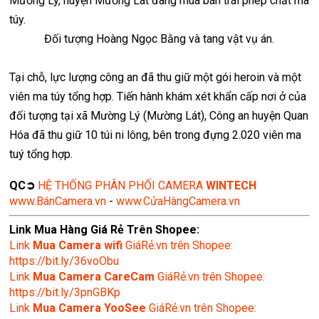
Mường Lý, huyện Mường Lát đang mua bán trái phép chất ma
túy.
Đối tượng Hoàng Ngọc Bằng và tang vật vụ án.
Tại chỗ, lực lượng công an đã thu giữ một gói heroin và một
viên ma túy tổng hợp. Tiến hành khám xét khẩn cấp nơi ở của
đối tượng tại xã Mường Lý (Mường Lát), Công an huyện Quan
Hóa đã thu giữ 10 túi ni lông, bên trong đựng 2.020 viên ma
tuý tổng hợp.
QC➲
HỆ THỐNG PHÂN PHỐI CAMERA
WINTECH
www.BánCamera.vn
-
www.CửaHàngCamera.vn
Link Mua Hàng Giá Rẻ Trên Shopee:
Link
Mua
Camera wifi
GiáRẻ.vn trên Shopee:
https://bit.ly/36voObu
Link
Mua Camera CareCam
GiáRẻ.vn trên Shopee:
https://bit.ly/3pnGBKp
Link
Mua Camera YooSee
GiáRẻ.vn trên Shopee: