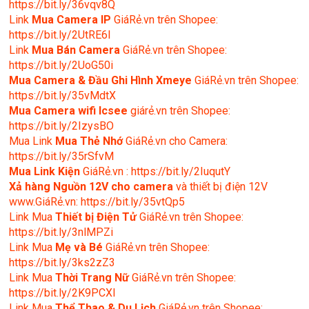
https://bit.ly/36vqv8Q
Link
Mua Camera IP
GiáRẻ.vn trên Shopee:
https://bit.ly/2UtRE6l
Link
Mua Bán Camera
GiáRẻ.vn trên Shopee:
https://bit.ly/2UoG50i
Mua Camera & Đầu Ghi Hình Xmeye
GiáRẻ.vn trên Shopee:
https://bit.ly/35vMdtX
Mua Camera wifi Icsee
giárẻ.vn trên Shopee:
https://bit.ly/2IzysBO
Mua Link
Mua Thẻ Nhớ
GiáRẻ.vn cho Camera:
https://bit.ly/35rSfvM
Mua Link Kiện
GiáRẻ.vn : https://bit.ly/2IuqutY
Xả hàng Nguồn 12V cho camera
và thiết bị điện 12V
www.GiáRẻ.vn: https://bit.ly/35vtQp5
Link Mua
Thiết bị Điện Tử
GiáRẻ.vn trên Shopee:
https://bit.ly/3nlMPZi
Link Mua
Mẹ và Bé
GiáRẻ.vn trên Shopee:
https://bit.ly/3ks2zZ3
Link Mua
Thời Trang Nữ
GiáRẻ.vn trên Shopee:
https://bit.ly/2K9PCXl
Link Mua
Thể Thao & Du Lịch
GiáRẻ.vn trên Shopee: