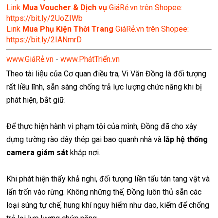
Link
Mua Voucher & Dịch vụ
GiáRẻ.vn trên Shopee:
https://bit.ly/2UoZIWb
Link
Mua Phụ Kiện Thời Trang
GiáRẻ.vn trên Shopee:
https://bit.ly/2IANmrD
www.GiáRẻ.vn
-
www.PhátTriển.vn
Theo tài liệu của Cơ quan điều tra, Vi Văn Đồng là đối tượng
rất liều lĩnh, sẵn sàng chống trả lực lượng chức năng khi bị
phát hiện, bắt giữ.
Để thực hiện hành vi phạm tội của mình, Đồng đã cho xây
dựng tường rào dây thép gai bao quanh nhà và
lắp hệ thống
camera giám sát
khắp nơi.
Khi phát hiện thấy khả nghi, đối tượng liền tẩu tán tang vật và
lẩn trốn vào rừng. Không những thế, Đồng luôn thủ sẵn các
loại súng tự chế, hung khí nguy hiểm như dao, kiếm để chống