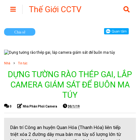
Thế Giới CCTV
Camera
Chia sẽ
Nhà
Tin tức
DỰNG TƯỜNG RÀO THÉP GAI, LẮP
CAMERA GIÁM SÁT ĐỂ BUÔN MA
TÚY
0
Nhà Phân Phối Camera
30/1/19
Dân trí Công an huyện Quan Hóa (Thanh Hóa) liên tiếp
triệt xóa 2 đường dây mua bán ma túy số lượng lớn từ