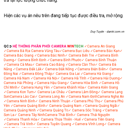
trả lại lực lượng chức năng.
Hiện các vụ án nêu trên đang tiếp tục được điều tra, mở rộng.
Duy Tuyên - dantri.com.vn
QC➲
HỆ THỐNG PHÂN PHỐI CAMERA
WIN
TECH
✓Camera An Giang
✓Camera Bà Rịa
Camera Vũng Tàu
✓Camera Bạc Liêu
✓Camera Bắc Kạn
✓
Camera Bắc Giang
✓Camera Bắc Ninh
✓ Camera Bến Tre
✓Camera Bình
Dương
✓ Camera Bình Định
✓Camera Bình Phước
✓ Camera Bình Thuận
✓Camera Cà Mau
✓ Camera Cao Bằng
✓Camera Cần Thơ
✓ Camera Đà
Nẵng
✓Camera Đắk Lắk
✓ Camera Đắk Nông
✓Camera Điện Biên
✓ Camera
Đồng Nai
✓Camera Đồng Tháp
✓ Camera Gia Lai
✓Camera Hà Giang
✓
Camera Hà Nam
✓Camera Hà Nội
✓ Camera Hà Tĩnh
✓Camera Hải Dương
✓
Camera Hải Phòng
✓Camera Hậu Giang
✓ Camera Hòa Bình
✓Camera Hồ
Chí Minh
✓ Camera Hưng Yên
✓Camera Khánh Hòa
✓ Camera Kiên Giang
✓Camera Kon Tum
✓ Camera Lai Châu
✓Camera Lâm Đồng
✓ Camera Lạng
Sơn
Camera Lào Cai
✓ Camera Long An
✓Camera Nam Định
Camera Nghệ An
✓Camera Ninh Bình
✓ Camera Ninh Thuận
✓Camera Phú Thọ
✓ Camera Phú
Yên
✓Camera Quảng Bình
✓ Camera Quảng Nam
✓Camera Quảng Ngãi
✓
Camera Quảng Ninh
✓Camera Quảng Trị
✓ Camera Sóc Trăng
✓Camera
Sơn La
✓ Camera Tây Ninh
Camera Thái Bình
✓ Camera Thái Nguyên
✓Camera Thanh Hóa
✓ Camera Thừa Thiên - Huế
✓Camera Tiền Giang
✓Camera Trà Vinh
✓ Camera Tuyên Quang
✓Camera Vĩnh Long
✓ Camera