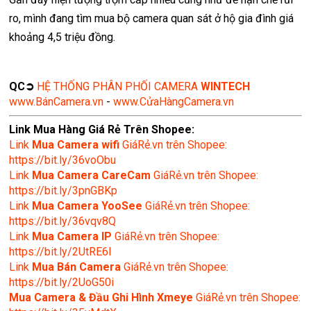
ro, mình đang tìm mua bộ camera quan sát ở hộ gia đình giá
khoảng 4,5 triệu đồng.
QC➲
HỆ THỐNG PHÂN PHỐI CAMERA
WINTECH
www.BánCamera.vn
-
www.CửaHàngCamera.vn
Link Mua Hàng Giá Rẻ Trên Shopee:
Link
Mua
Camera wifi
GiáRẻ.vn trên Shopee:
https://bit.ly/36voObu
Link
Mua Camera CareCam
GiáRẻ.vn trên Shopee:
https://bit.ly/3pnGBKp
Link
Mua Camera YooSee
GiáRẻ.vn trên Shopee:
https://bit.ly/36vqv8Q
Link
Mua Camera IP
GiáRẻ.vn trên Shopee:
https://bit.ly/2UtRE6l
Link
Mua Bán Camera
GiáRẻ.vn trên Shopee:
https://bit.ly/2UoG50i
Mua Camera & Đầu Ghi Hình Xmeye
GiáRẻ.vn trên Shopee: