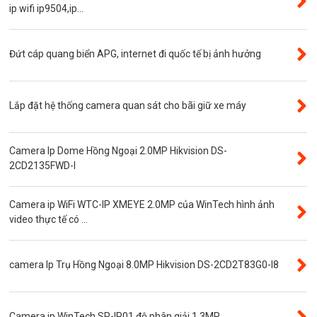
Máy bộ đàm
ip wifi ip9504,ip...
Bảng giá
Phụ kiện camera
Đứt cáp quang biển APG, internet đi quốc tế bị ảnh hưởng
Visinet
Độ phân giải 5.0MP
Lắp đặt hệ thống camera quan sát cho bãi giữ xe máy
Camera CVI
Thẻ nhớ
Camera Ip Dome Hồng Ngoại 2.0MP Hikvision DS-
Độ phân giải 3.0MP
2CD2135FWD-I
Camera CVI WinTech
Camera ip WiFi WTC-IP XMEYE 2.0MP của WinTech hình ảnh
Camera ngụy trang
video thực tế có ...
Năng lượng mặt trời
Thẻ nhớ SanDisk
camera Ip Trụ Hồng Ngoại 8.0MP Hikvision DS-2CD2T83G0-I8
Đầu ghi camera 4 kênh
Đầu ghi camera 8 kênh
Camera ip WinTech SP-IP01 độ phân giải 1.3MP