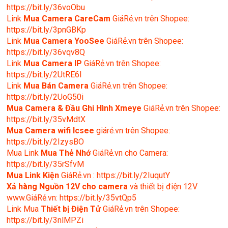
https://bit.ly/36voObu
Link
Mua Camera CareCam
GiáRẻ.vn trên Shopee:
https://bit.ly/3pnGBKp
Link
Mua Camera YooSee
GiáRẻ.vn trên Shopee:
https://bit.ly/36vqv8Q
Link
Mua Camera IP
GiáRẻ.vn trên Shopee:
https://bit.ly/2UtRE6l
Link
Mua Bán Camera
GiáRẻ.vn trên Shopee:
https://bit.ly/2UoG50i
Mua Camera & Đầu Ghi Hình Xmeye
GiáRẻ.vn trên Shopee:
https://bit.ly/35vMdtX
Mua Camera wifi Icsee
giárẻ.vn trên Shopee:
https://bit.ly/2IzysBO
Mua Link
Mua Thẻ Nhớ
GiáRẻ.vn cho Camera:
https://bit.ly/35rSfvM
Mua Link Kiện
GiáRẻ.vn : https://bit.ly/2IuqutY
Xả hàng Nguồn 12V cho camera
và thiết bị điện 12V
www.GiáRẻ.vn: https://bit.ly/35vtQp5
Link Mua
Thiết bị Điện Tử
GiáRẻ.vn trên Shopee:
https://bit.ly/3nlMPZi