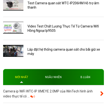
Phụ Kiện Điện Thoại AKwell
Test Camera quan sát WTC-IP206HM Hỗ trợ âm
thanh
Pin Sạc dự phòng AKwell
Thông báo
Thẻ nhớ 16GB
Video Test Chất Lượng Thực Tế Từ Camera Wifi
Hồng Ngoại Ip9505
Thẻ nhớ 32GB
Thẻ nhớ 64GB
Thẻ nhớ AKwell
Lắp đặt hệ thống camera quan sát cho bãi giữ xe
máy
Thủ thuật
Đèn led
Độ phân giải
MỚI NHẤT
NGẪU NHIÊN
B.LUẬN
Độ phân giải 4MP
Camera ip WiFi WTC-IP XMEYE 2.0MP của WinTech hình ảnh
video thực tế có ...
0