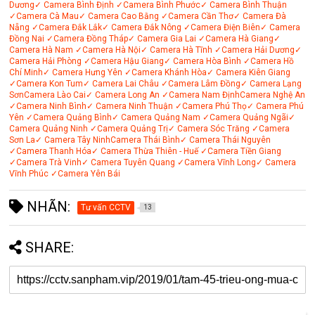
Dương
✓ Camera Bình Định
✓Camera Bình Phước
✓ Camera Bình Thuận
✓Camera Cà Mau
✓ Camera Cao Bằng
✓Camera Cần Thơ
✓ Camera Đà
Nẵng
✓Camera Đắk Lắk
✓ Camera Đắk Nông
✓Camera Điện Biên
✓ Camera
Đồng Nai
✓Camera Đồng Tháp
✓ Camera Gia Lai
✓Camera Hà Giang
✓
Camera Hà Nam
✓Camera Hà Nội
✓ Camera Hà Tĩnh
✓Camera Hải Dương
✓
Camera Hải Phòng
✓Camera Hậu Giang
✓ Camera Hòa Bình
✓Camera Hồ
Chí Minh
✓ Camera Hưng Yên
✓Camera Khánh Hòa
✓ Camera Kiên Giang
✓Camera Kon Tum
✓ Camera Lai Châu
✓Camera Lâm Đồng
✓ Camera Lạng
Sơn
Camera Lào Cai
✓ Camera Long An
✓Camera Nam Định
Camera Nghệ An
✓Camera Ninh Bình
✓ Camera Ninh Thuận
✓Camera Phú Thọ
✓ Camera Phú
Yên
✓Camera Quảng Bình
✓ Camera Quảng Nam
✓Camera Quảng Ngãi
✓
Camera Quảng Ninh
✓Camera Quảng Trị
✓ Camera Sóc Trăng
✓Camera
Sơn La
✓ Camera Tây Ninh
Camera Thái Bình
✓ Camera Thái Nguyên
✓Camera Thanh Hóa
✓ Camera Thừa Thiên - Huế
✓Camera Tiền Giang
✓Camera Trà Vinh
✓ Camera Tuyên Quang
✓Camera Vĩnh Long
✓ Camera
Vĩnh Phúc
✓Camera Yên Bái
NHÃN:
Tư vấn CCTV
13
SHARE: