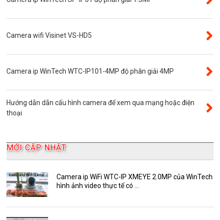
Đầu ghi camera ip
Giới thiệu
VR Camera
Camera wifi Visinet VS-HD5
Đầu ghi camera 16 kênh
Độ phân giải 8.0MP
Camera ip WinTech WTC-IP101-4MP độ phân giải 4MP
Camera 360
Camera Yoosee
Hướng dẫn dẫn cấu hình camera để xem qua mạng hoặc điện
YooSee
thoại
Đầu ghi camera 32 kênh
AKwell
MỚI CẬP NHẬT
Bảng Báo Giá AKwell
Bộ Camera Quan sát
Camera ip WiFi WTC-IP XMEYE 2.0MP của WinTech
hình ảnh video thực tế có ...
Camera Zoom
HDParagon