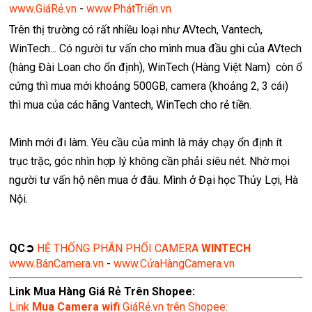
www.GiáRẻ.vn
-
www.PhátTriển.vn
Trên thị trường có rất nhiều loại như AVtech, Vantech,
WinTech... Có người tư vấn cho mình mua đầu ghi của AVtech
(hàng Đài Loan cho ổn định), WinTech (Hàng Việt Nam) còn ổ
cứng thì mua mới khoảng 500GB, camera (khoảng 2, 3 cái)
thì mua của các hãng Vantech, WinTech cho rẻ tiền.
Mình mới đi làm. Yêu cầu của mình là máy chạy ổn định ít
trục trặc, góc nhìn hợp lý không cần phải siêu nét. Nhờ mọi
người tư vấn hộ nên mua ở đâu. Mình ở Đại học Thủy Lợi, Hà
Nội.
QC➲
HỆ THỐNG PHÂN PHỐI CAMERA
WINTECH
www.BánCamera.vn
-
www.CửaHàngCamera.vn
Link Mua Hàng Giá Rẻ Trên Shopee:
Link
Mua
Camera wifi
GiáRẻ.vn trên Shopee: