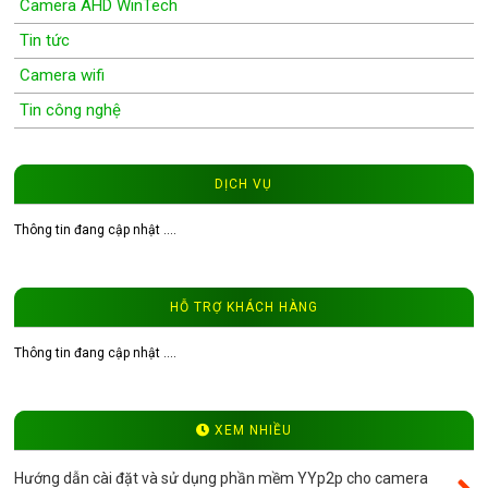
Camera AHD WinTech
Tin tức
Camera wifi
Tin công nghệ
Wifi Camera
Camera Wifi WinTech
DỊCH VỤ
Độ phân giải 1.0MP
Thông tin đang cập nhật ....
Độ phân giải 1.3MP
Đầu ghi hình camera
HỖ TRỢ KHÁCH HÀNG
Tư vấn CCTV
Đầu ghi camera WinTech
Thông tin đang cập nhật ....
Video
Độ phân giải 4.0MP
XEM NHIỀU
Camera ip WinTech
Hướng dẫn cài đặt và sử dụng phần mềm YYp2p cho camera