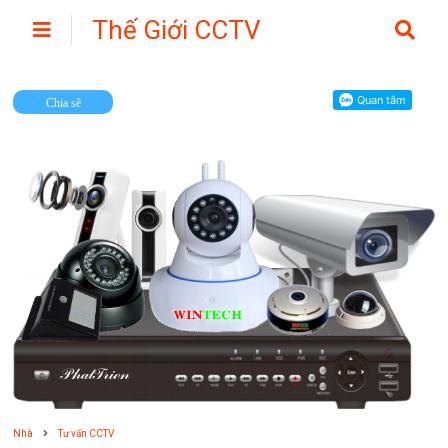
Thế Giới CCTV
Camera
Chia sẽ
Nhà
Tư vấn CCTV