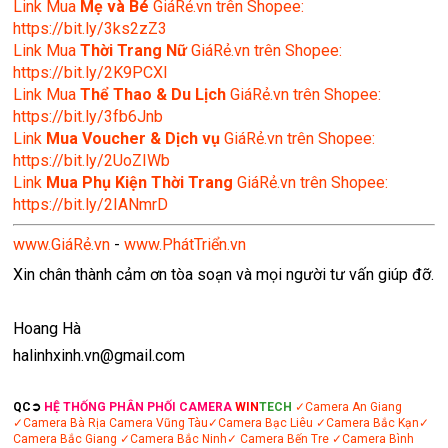
Link Mua
Mẹ và Bé
GiáRẻ.vn trên Shopee:
https://bit.ly/3ks2zZ3
Link Mua
Thời Trang Nữ
GiáRẻ.vn trên Shopee:
https://bit.ly/2K9PCXl
Link Mua
Thể Thao & Du Lịch
GiáRẻ.vn trên Shopee:
https://bit.ly/3fb6Jnb
Link
Mua Voucher & Dịch vụ
GiáRẻ.vn trên Shopee:
https://bit.ly/2UoZIWb
Link
Mua Phụ Kiện Thời Trang
GiáRẻ.vn trên Shopee:
https://bit.ly/2IANmrD
www.GiáRẻ.vn
-
www.PhátTriển.vn
Xin chân thành cảm ơn tòa soạn và mọi người tư vấn giúp đỡ.
Hoang Hà
halinhxinh.vn@gmail.com
QC➲
HỆ THỐNG PHÂN PHỐI CAMERA
WIN
TECH
✓Camera An Giang
✓Camera Bà Rịa
Camera Vũng Tàu
✓Camera Bạc Liêu
✓Camera Bắc Kạn
✓
Camera Bắc Giang
✓Camera Bắc Ninh
✓ Camera Bến Tre
✓Camera Bình