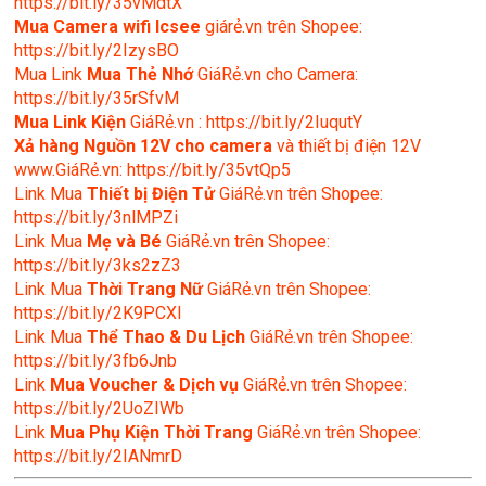
https://bit.ly/35vMdtX
Mua Camera wifi Icsee
giárẻ.vn trên Shopee:
https://bit.ly/2IzysBO
Mua Link
Mua Thẻ Nhớ
GiáRẻ.vn cho Camera:
https://bit.ly/35rSfvM
Mua Link Kiện
GiáRẻ.vn : https://bit.ly/2IuqutY
Xả hàng Nguồn 12V cho camera
và thiết bị điện 12V
www.GiáRẻ.vn: https://bit.ly/35vtQp5
Link Mua
Thiết bị Điện Tử
GiáRẻ.vn trên Shopee:
https://bit.ly/3nlMPZi
Link Mua
Mẹ và Bé
GiáRẻ.vn trên Shopee:
https://bit.ly/3ks2zZ3
Link Mua
Thời Trang Nữ
GiáRẻ.vn trên Shopee:
https://bit.ly/2K9PCXl
Link Mua
Thể Thao & Du Lịch
GiáRẻ.vn trên Shopee:
https://bit.ly/3fb6Jnb
Link
Mua Voucher & Dịch vụ
GiáRẻ.vn trên Shopee:
https://bit.ly/2UoZIWb
Link
Mua Phụ Kiện Thời Trang
GiáRẻ.vn trên Shopee:
https://bit.ly/2IANmrD