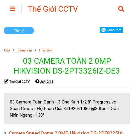
Thế Giới CCTV
Camera
Chia sẽ
Nhà
Camera ip
HIkvision
03 CAMERA TOÀN 2.0MP
HIKVISION DS-2PT3326IZ-DE3
Thế Giới CCTV
26/12/18
03 Camera Toàn Cảnh - 3 Ống Kính 1/2.8" Progressive
Scan Cmos - Độ Phân Giải 3×1920×1080 @30fps - Góc
Nhìn Ngang : 130°
Camera Speed Dome 2.0MP Hikvision DS-2DF8225IX-