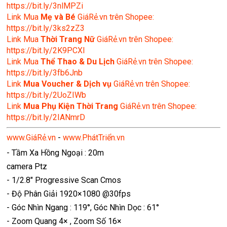
https://bit.ly/3nlMPZi
Link Mua
Mẹ và Bé
GiáRẻ.vn trên Shopee:
https://bit.ly/3ks2zZ3
Link Mua
Thời Trang Nữ
GiáRẻ.vn trên Shopee:
https://bit.ly/2K9PCXl
Link Mua
Thể Thao & Du Lịch
GiáRẻ.vn trên Shopee:
https://bit.ly/3fb6Jnb
Link
Mua Voucher & Dịch vụ
GiáRẻ.vn trên Shopee:
https://bit.ly/2UoZIWb
Link
Mua Phụ Kiện Thời Trang
GiáRẻ.vn trên Shopee:
https://bit.ly/2IANmrD
www.GiáRẻ.vn
-
www.PhátTriển.vn
- Tầm Xa Hồng Ngoại : 20m
camera Ptz
- 1/2.8" Progressive Scan Cmos
- Độ Phân Giải 1920×1080 @30fps
- Góc Nhìn Ngang : 119°, Góc Nhìn Dọc : 61°
- Zoom Quang 4× , Zoom Số 16×