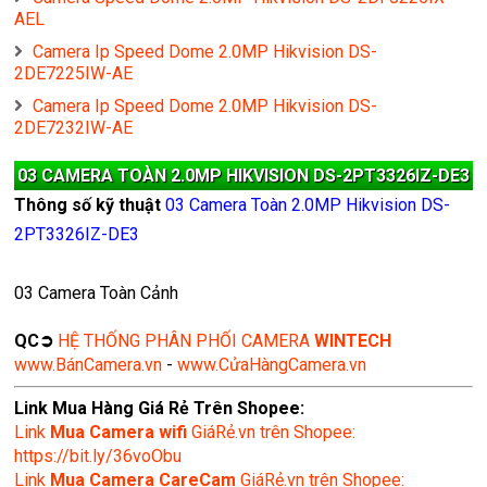
AEL
Camera Ip Speed Dome 2.0MP Hikvision DS-
2DE7225IW-AE
Camera Ip Speed Dome 2.0MP Hikvision DS-
2DE7232IW-AE
03 CAMERA TOÀN 2.0MP HIKVISION DS-2PT3326IZ-DE3
Thông số kỹ thuật
03 Camera Toàn 2.0MP Hikvision DS-
2PT3326IZ-DE3
03 Camera Toàn Cảnh
QC➲
HỆ THỐNG PHÂN PHỐI CAMERA
WINTECH
www.BánCamera.vn
-
www.CửaHàngCamera.vn
Link Mua Hàng Giá Rẻ Trên Shopee:
Link
Mua
Camera wifi
GiáRẻ.vn trên Shopee:
https://bit.ly/36voObu
Link
Mua Camera CareCam
GiáRẻ.vn trên Shopee: