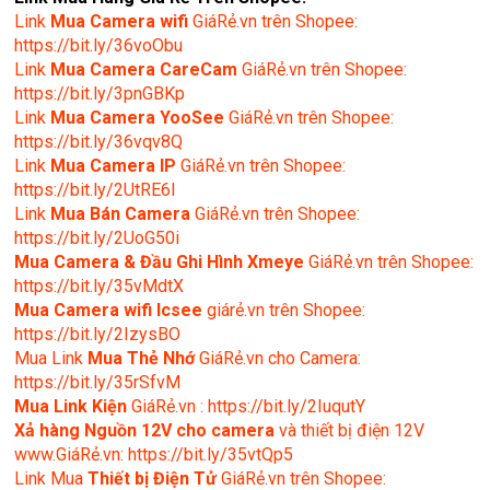
Link
Mua
Camera wifi
GiáRẻ.vn trên Shopee:
https://bit.ly/36voObu
Link
Mua Camera CareCam
GiáRẻ.vn trên Shopee:
https://bit.ly/3pnGBKp
Link
Mua Camera YooSee
GiáRẻ.vn trên Shopee:
https://bit.ly/36vqv8Q
Link
Mua Camera IP
GiáRẻ.vn trên Shopee:
https://bit.ly/2UtRE6l
Link
Mua Bán Camera
GiáRẻ.vn trên Shopee:
https://bit.ly/2UoG50i
Mua Camera & Đầu Ghi Hình Xmeye
GiáRẻ.vn trên Shopee:
https://bit.ly/35vMdtX
Mua Camera wifi Icsee
giárẻ.vn trên Shopee:
https://bit.ly/2IzysBO
Mua Link
Mua Thẻ Nhớ
GiáRẻ.vn cho Camera:
https://bit.ly/35rSfvM
Mua Link Kiện
GiáRẻ.vn : https://bit.ly/2IuqutY
Xả hàng Nguồn 12V cho camera
và thiết bị điện 12V
www.GiáRẻ.vn: https://bit.ly/35vtQp5
Link Mua
Thiết bị Điện Tử
GiáRẻ.vn trên Shopee: