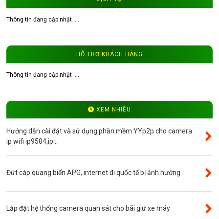
Độ phân giải 1.0MP
Thông tin đang cập nhật ....
Độ phân giải 1.3MP
Đầu ghi hình camera
HỖ TRỢ KHÁCH HÀNG
Tư vấn CCTV
Đầu ghi camera WinTech
Thông tin đang cập nhật ....
Video
Độ phân giải 4.0MP
XEM NHIỀU
Camera ip WinTech
Hướng dẫn cài đặt và sử dụng phần mềm YYp2p cho camera
Máy bộ đàm
ip wifi ip9504,ip...
Bảng giá
Phụ kiện camera
Đứt cáp quang biển APG, internet đi quốc tế bị ảnh hưởng
Visinet
Độ phân giải 5.0MP
Lắp đặt hệ thống camera quan sát cho bãi giữ xe máy
Camera CVI