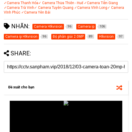
✓Camera Thanh Hóa
✓ Camera Thừa Thiên - Huế
✓Camera Tiền Giang
✓Camera Trà Vinh
✓ Camera Tuyên Quang
✓Camera Vĩnh Long
✓ Camera
Vĩnh Phúc
✓Camera Yên Bái
NHÃN:
Camera HIkvision
Camera ip
96
106
Camera ip HIkvision
Độ phân giải 2.0MP
HIkvision
96
89
97
SHARE:
Đề xuất cho bạn