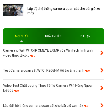
Thẻ nhớ AKwell
Lắp đặt hệ thống camera quan sát cho bãi giữ xe
máy
Thủ thuật
Đèn led
Độ phân giải
MỚI NHẤT
NGẪU NHIÊN
B.LUẬN
Độ phân giải 4MP
Camera ip WiFi WTC-IP XMEYE 2.0MP của WinTech hình ảnh
video thực tế có ...
0
Test Camera quan sát WTC-IP206HM Hỗ trợ âm thanh
0
Video Test Chất Lượng Thực Tế Từ Camera Wifi Hồng Ngoại
Ip9505
0
Lắp đặt hệ thống camera quan sát cho bãi giữ xe máy
0