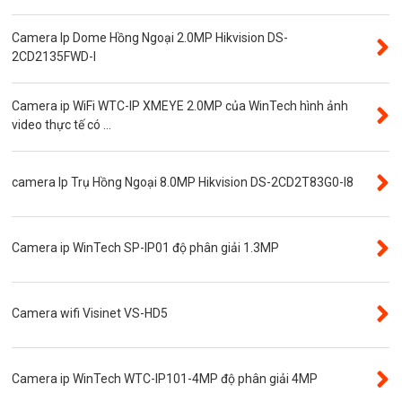
Thẻ nhớ
Camera Ip Dome Hồng Ngoại 2.0MP Hikvision DS-
Độ phân giải 3.0MP
2CD2135FWD-I
Camera CVI WinTech
Camera ip WiFi WTC-IP XMEYE 2.0MP của WinTech hình ảnh
Camera ngụy trang
video thực tế có ...
Năng lượng mặt trời
Thẻ nhớ SanDisk
camera Ip Trụ Hồng Ngoại 8.0MP Hikvision DS-2CD2T83G0-I8
Đầu ghi camera 4 kênh
Đầu ghi camera 8 kênh
Camera ip WinTech SP-IP01 độ phân giải 1.3MP
Đầu ghi camera ip
Giới thiệu
VR Camera
Camera wifi Visinet VS-HD5
Đầu ghi camera 16 kênh
Độ phân giải 8.0MP
Camera ip WinTech WTC-IP101-4MP độ phân giải 4MP
Camera 360