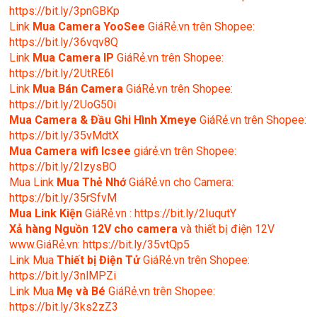
https://bit.ly/3pnGBKp
Link
Mua Camera YooSee
GiáRẻ.vn trên Shopee:
https://bit.ly/36vqv8Q
Link
Mua Camera IP
GiáRẻ.vn trên Shopee:
https://bit.ly/2UtRE6l
Link
Mua Bán Camera
GiáRẻ.vn trên Shopee:
https://bit.ly/2UoG50i
Mua Camera & Đầu Ghi Hình Xmeye
GiáRẻ.vn trên Shopee:
https://bit.ly/35vMdtX
Mua Camera wifi Icsee
giárẻ.vn trên Shopee:
https://bit.ly/2IzysBO
Mua Link
Mua Thẻ Nhớ
GiáRẻ.vn cho Camera:
https://bit.ly/35rSfvM
Mua Link Kiện
GiáRẻ.vn : https://bit.ly/2IuqutY
Xả hàng Nguồn 12V cho camera
và thiết bị điện 12V
www.GiáRẻ.vn: https://bit.ly/35vtQp5
Link Mua
Thiết bị Điện Tử
GiáRẻ.vn trên Shopee:
https://bit.ly/3nlMPZi
Link Mua
Mẹ và Bé
GiáRẻ.vn trên Shopee:
https://bit.ly/3ks2zZ3