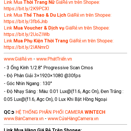
Link Mua
Thời Trang Nữ
GiáRẻ.vn trên Shopee:
https://bit.ly/2K9PCXl
Link Mua
Thể Thao & Du Lịch
GiáRẻ.vn trên Shopee:
https://bit.ly/3fb6Jnb
Link
Mua Voucher & Dịch vụ
GiáRẻ.vn trên Shopee:
https://bit.ly/2UoZIWb
Link
Mua Phụ Kiện Thời Trang
GiáRẻ.vn trên Shopee:
https://bit.ly/2IANmrD
www.GiáRẻ.vn
-
www.PhátTriển.vn
- 3 Ống Kính 1/2.8" Progressive Scan Cmos
- Độ Phân Giải 3×1920×1080 @30fps
- Góc Nhìn Ngang : 130°
- Độ Nhạy Sáng : Màu: 0.01 Lux@(f1.6, Agc On), Đen Trắng :
0.05 Lux@(f1.6, Agc On), 0 Lux Khi Bật Hồng Ngoại
QC➲
HỆ THỐNG PHÂN PHỐI CAMERA
WINTECH
www.BánCamera.vn
-
www.CửaHàngCamera.vn
Link Mua Hàng Giá Rẻ Trên Shopee: