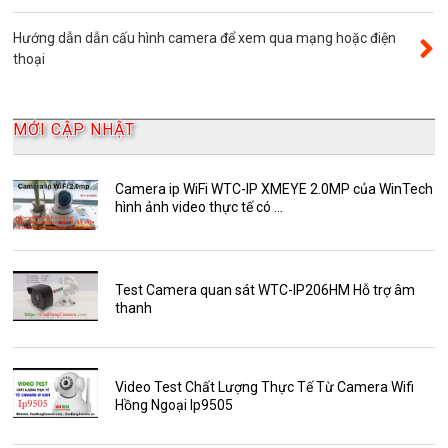
Camera Yoosee
Hướng dẫn dẫn cấu hình camera để xem qua mạng hoặc điện
YooSee
thoại
Đầu ghi camera 32 kênh
AKwell
MỚI CẬP NHẬT
Bảng Báo Giá AKwell
Bộ Camera Quan sát
Camera ip WiFi WTC-IP XMEYE 2.0MP của WinTech
hình ảnh video thực tế có ...
Camera Zoom
HDParagon
Phụ Kiện Điện Thoại AKwell
Test Camera quan sát WTC-IP206HM Hỗ trợ âm
thanh
Pin Sạc dự phòng AKwell
Thông báo
Thẻ nhớ 16GB
Video Test Chất Lượng Thực Tế Từ Camera Wifi
Hồng Ngoại Ip9505
Thẻ nhớ 32GB
Thẻ nhớ 64GB