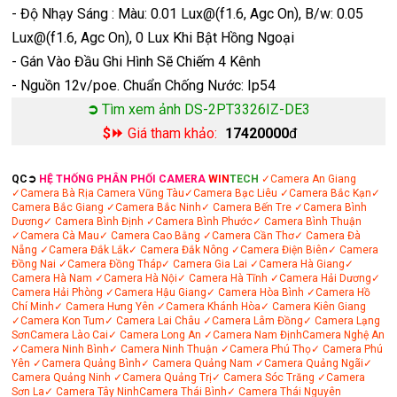
- Độ Nhạy Sáng : Màu: 0.01 Lux@(f1.6, Agc On), B/w: 0.05
Lux@(f1.6, Agc On), 0 Lux Khi Bật Hồng Ngoại
- Gán Vào Đầu Ghi Hình Sẽ Chiếm 4 Kênh
- Nguồn 12v/poe. Chuẩn Chống Nước: Ip54
➲
Tìm xem ảnh DS-2PT3326IZ-DE3
$⏩
Giá tham khảo:
17420000
đ
QC➲
HỆ THỐNG PHÂN PHỐI CAMERA
WIN
TECH
✓Camera An Giang
✓Camera Bà Rịa
Camera Vũng Tàu
✓Camera Bạc Liêu
✓Camera Bắc Kạn
✓
Camera Bắc Giang
✓Camera Bắc Ninh
✓ Camera Bến Tre
✓Camera Bình
Dương
✓ Camera Bình Định
✓Camera Bình Phước
✓ Camera Bình Thuận
✓Camera Cà Mau
✓ Camera Cao Bằng
✓Camera Cần Thơ
✓ Camera Đà
Nẵng
✓Camera Đắk Lắk
✓ Camera Đắk Nông
✓Camera Điện Biên
✓ Camera
Đồng Nai
✓Camera Đồng Tháp
✓ Camera Gia Lai
✓Camera Hà Giang
✓
Camera Hà Nam
✓Camera Hà Nội
✓ Camera Hà Tĩnh
✓Camera Hải Dương
✓
Camera Hải Phòng
✓Camera Hậu Giang
✓ Camera Hòa Bình
✓Camera Hồ
Chí Minh
✓ Camera Hưng Yên
✓Camera Khánh Hòa
✓ Camera Kiên Giang
✓Camera Kon Tum
✓ Camera Lai Châu
✓Camera Lâm Đồng
✓ Camera Lạng
Sơn
Camera Lào Cai
✓ Camera Long An
✓Camera Nam Định
Camera Nghệ An
✓Camera Ninh Bình
✓ Camera Ninh Thuận
✓Camera Phú Thọ
✓ Camera Phú
Yên
✓Camera Quảng Bình
✓ Camera Quảng Nam
✓Camera Quảng Ngãi
✓
Camera Quảng Ninh
✓Camera Quảng Trị
✓ Camera Sóc Trăng
✓Camera
Sơn La
✓ Camera Tây Ninh
Camera Thái Bình
✓ Camera Thái Nguyên