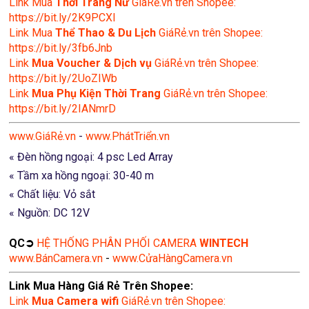
Link Mua
Thời Trang Nữ
GiáRẻ.vn trên Shopee:
https://bit.ly/2K9PCXl
Link Mua
Thể Thao & Du Lịch
GiáRẻ.vn trên Shopee:
https://bit.ly/3fb6Jnb
Link
Mua Voucher & Dịch vụ
GiáRẻ.vn trên Shopee:
https://bit.ly/2UoZIWb
Link
Mua Phụ Kiện Thời Trang
GiáRẻ.vn trên Shopee:
https://bit.ly/2IANmrD
www.GiáRẻ.vn
-
www.PhátTriển.vn
« Đèn hồng ngoại: 4 psc Led Array
« Tầm xa hồng ngoại: 30-40 m
« Chất liệu: Vỏ sắt
« Nguồn: DC 12V
QC➲
HỆ THỐNG PHÂN PHỐI CAMERA
WINTECH
www.BánCamera.vn
-
www.CửaHàngCamera.vn
Link Mua Hàng Giá Rẻ Trên Shopee:
Link
Mua
Camera wifi
GiáRẻ.vn trên Shopee: