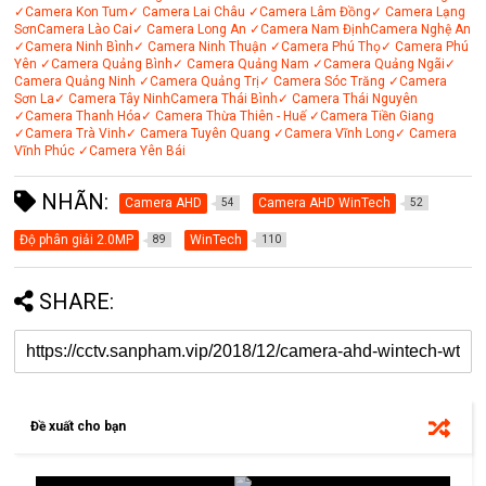
✓Camera Kon Tum
✓ Camera Lai Châu
✓Camera Lâm Đồng
✓ Camera Lạng
Sơn
Camera Lào Cai
✓ Camera Long An
✓Camera Nam Định
Camera Nghệ An
✓Camera Ninh Bình
✓ Camera Ninh Thuận
✓Camera Phú Thọ
✓ Camera Phú
Yên
✓Camera Quảng Bình
✓ Camera Quảng Nam
✓Camera Quảng Ngãi
✓
Camera Quảng Ninh
✓Camera Quảng Trị
✓ Camera Sóc Trăng
✓Camera
Sơn La
✓ Camera Tây Ninh
Camera Thái Bình
✓ Camera Thái Nguyên
✓Camera Thanh Hóa
✓ Camera Thừa Thiên - Huế
✓Camera Tiền Giang
✓Camera Trà Vinh
✓ Camera Tuyên Quang
✓Camera Vĩnh Long
✓ Camera
Vĩnh Phúc
✓Camera Yên Bái
NHÃN:
Camera AHD
Camera AHD WinTech
54
52
Độ phân giải 2.0MP
WinTech
89
110
SHARE:
Đề xuất cho bạn