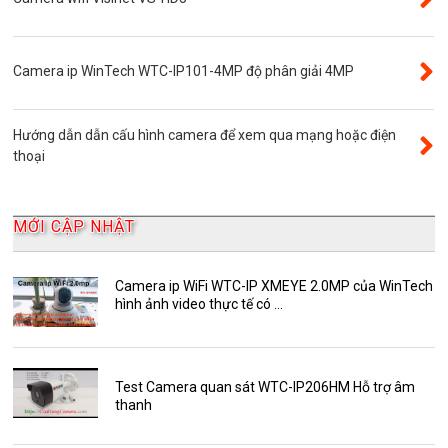
Đầu ghi camera 16 kênh
Độ phân giải 8.0MP
Camera ip WinTech WTC-IP101-4MP độ phân giải 4MP
Camera 360
Camera Yoosee
Hướng dẫn dẫn cấu hình camera để xem qua mạng hoặc điện
YooSee
thoại
Đầu ghi camera 32 kênh
AKwell
MỚI CẬP NHẬT
Bảng Báo Giá AKwell
Bộ Camera Quan sát
Camera ip WiFi WTC-IP XMEYE 2.0MP của WinTech
hình ảnh video thực tế có ...
Camera Zoom
HDParagon
Phụ Kiện Điện Thoại AKwell
Test Camera quan sát WTC-IP206HM Hỗ trợ âm
thanh
Pin Sạc dự phòng AKwell
Thông báo