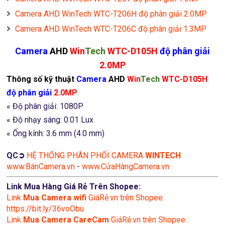
Camera AHD WinTech WTC-T206H độ phân giải 2.0MP
Camera AHD WinTech WTC-T206C độ phân giải 1.3MP
Camera
AHD
Win
Tech
WTC-D105H
độ phân giải
2.0MP
Thông số kỹ thuật
Camera
AHD
Win
Tech
WTC-D105H
độ phân giải
2.0MP
« Độ phân giải: 1080P
« Độ nhạy sáng: 0.01 Lux
« Ống kính: 3.6 mm (4.0 mm)
QC➲
HỆ THỐNG PHÂN PHỐI CAMERA
WINTECH
www.BánCamera.vn
-
www.CửaHàngCamera.vn
Link Mua Hàng Giá Rẻ Trên Shopee:
Link
Mua
Camera wifi
GiáRẻ.vn trên Shopee:
https://bit.ly/36voObu
Link
Mua Camera CareCam
GiáRẻ.vn trên Shopee: