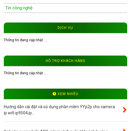
Tin công nghệ
Wifi Camera
Camera Wifi WinTech
DỊCH VỤ
Độ phân giải 1.0MP
Thông tin đang cập nhật ....
Độ phân giải 1.3MP
Đầu ghi hình camera
HỖ TRỢ KHÁCH HÀNG
Tư vấn CCTV
Đầu ghi camera WinTech
Thông tin đang cập nhật ....
Video
Độ phân giải 4.0MP
XEM NHIỀU
Camera ip WinTech
Hướng dẫn cài đặt và sử dụng phần mềm YYp2p cho camera
Máy bộ đàm
ip wifi ip9504,ip...
Bảng giá
Phụ kiện camera