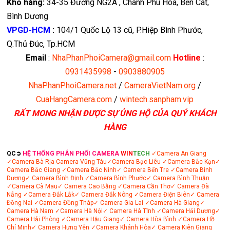
Kho hàng:
34-35 Đường NG2A , Chánh Phú Hòa, Bến Cát,
Bình Dương
VPGD-HCM
:
104/1 Quốc Lộ 13 cũ, P.Hiệp Bình Phước,
Q.Thủ Đúc, Tp.HCM
Email
:
NhaPhanPhoiCamera@gmail.com
Hotline
:
0931435998
-
0903880905
NhaPhanPhoiCamera.net
/
CameraVietNam.org
/
CuaHangCamera.com
/
wintech.sanpham.vip
RẤT MONG NHẬN ĐƯỢC SỰ ỦNG HỘ CỦA QUÝ KHÁCH
HÀNG
QC➲
HỆ THỐNG PHÂN PHỐI CAMERA
WIN
TECH
✓Camera An Giang
✓Camera Bà Rịa
Camera Vũng Tàu
✓Camera Bạc Liêu
✓Camera Bắc Kạn
✓
Camera Bắc Giang
✓Camera Bắc Ninh
✓ Camera Bến Tre
✓Camera Bình
Dương
✓ Camera Bình Định
✓Camera Bình Phước
✓ Camera Bình Thuận
✓Camera Cà Mau
✓ Camera Cao Bằng
✓Camera Cần Thơ
✓ Camera Đà
Nẵng
✓Camera Đắk Lắk
✓ Camera Đắk Nông
✓Camera Điện Biên
✓ Camera
Đồng Nai
✓Camera Đồng Tháp
✓ Camera Gia Lai
✓Camera Hà Giang
✓
Camera Hà Nam
✓Camera Hà Nội
✓ Camera Hà Tĩnh
✓Camera Hải Dương
✓
Camera Hải Phòng
✓Camera Hậu Giang
✓ Camera Hòa Bình
✓Camera Hồ
Chí Minh
✓ Camera Hưng Yên
✓Camera Khánh Hòa
✓ Camera Kiên Giang