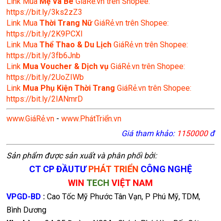
Link Mua
Mẹ và Bé
GiáRẻ.vn trên Shopee:
https://bit.ly/3ks2zZ3
Link Mua
Thời Trang Nữ
GiáRẻ.vn trên Shopee:
https://bit.ly/2K9PCXl
Link Mua
Thể Thao & Du Lịch
GiáRẻ.vn trên Shopee:
https://bit.ly/3fb6Jnb
Link
Mua Voucher & Dịch vụ
GiáRẻ.vn trên Shopee:
https://bit.ly/2UoZIWb
Link
Mua Phụ Kiện Thời Trang
GiáRẻ.vn trên Shopee:
https://bit.ly/2IANmrD
www.GiáRẻ.vn
-
www.PhátTriển.vn
Giá tham khảo:
1150000
đ
Sản phẩm được sản xuất và phân phối bởi:
CT CP ĐẦUTƯ
PHÁT TRIỂN
CÔNG NGHỆ
WIN
TECH
VIỆT NAM
VPGD-BD
:
Cao Tốc Mỹ Phước Tân Vạn, P Phú Mỹ, TDM,
Bình Dương