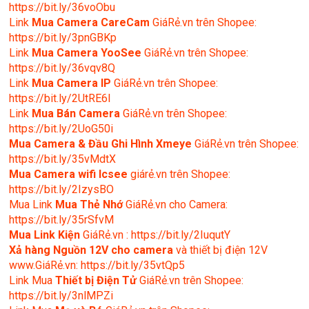
https://bit.ly/36voObu
Link
Mua Camera CareCam
GiáRẻ.vn trên Shopee:
https://bit.ly/3pnGBKp
Link
Mua Camera YooSee
GiáRẻ.vn trên Shopee:
https://bit.ly/36vqv8Q
Link
Mua Camera IP
GiáRẻ.vn trên Shopee:
https://bit.ly/2UtRE6l
Link
Mua Bán Camera
GiáRẻ.vn trên Shopee:
https://bit.ly/2UoG50i
Mua Camera & Đầu Ghi Hình Xmeye
GiáRẻ.vn trên Shopee:
https://bit.ly/35vMdtX
Mua Camera wifi Icsee
giárẻ.vn trên Shopee:
https://bit.ly/2IzysBO
Mua Link
Mua Thẻ Nhớ
GiáRẻ.vn cho Camera:
https://bit.ly/35rSfvM
Mua Link Kiện
GiáRẻ.vn : https://bit.ly/2IuqutY
Xả hàng Nguồn 12V cho camera
và thiết bị điện 12V
www.GiáRẻ.vn: https://bit.ly/35vtQp5
Link Mua
Thiết bị Điện Tử
GiáRẻ.vn trên Shopee:
https://bit.ly/3nlMPZi