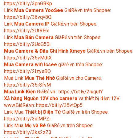
https://bit.ly/3pnGBKp
Link
Mua Camera YooSee
GiáRẻ.vn trên Shopee:
https://bit.ly/36vqv8Q
Link
Mua Camera IP
GiáRẻ.vn trên Shopee:
https://bit.ly/2UtRE6l
Link
Mua Bán Camera
GiáRẻ.vn trên Shopee:
https://bit.ly/2UoG50i
Mua Camera & Đầu Ghi Hình Xmeye
GiáRẻ.vn trên Shopee:
https://bit.ly/35vMdtX
Mua Camera wifi Icsee
giárẻ.vn trên Shopee:
https://bit.ly/2IzysBO
Mua Link
Mua Thẻ Nhớ
GiáRẻ.vn cho Camera:
https://bit.ly/35rSfvM
Mua Link Kiện
GiáRẻ.vn : https://bit.ly/2IuqutY
Xả hàng Nguồn 12V cho camera
và thiết bị điện 12V
www.GiáRẻ.vn: https://bit.ly/35vtQp5
Link Mua
Thiết bị Điện Tử
GiáRẻ.vn trên Shopee:
https://bit.ly/3nlMPZi
Link Mua
Mẹ và Bé
GiáRẻ.vn trên Shopee:
https://bit.ly/3ks2zZ3