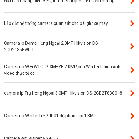
Đứt cáp quang biển APG, internet đi quốc tế bị ảnh hưởng
Visinet
Độ phân giải 5.0MP
Lắp đặt hệ thống camera quan sát cho bãi giữ xe máy
Camera CVI
Thẻ nhớ
Camera Ip Dome Hồng Ngoại 2.0MP Hikvision DS-
Độ phân giải 3.0MP
2CD2135FWD-I
Camera CVI WinTech
Camera ip WiFi WTC-IP XMEYE 2.0MP của WinTech hình ảnh
Camera ngụy trang
video thực tế có ...
Năng lượng mặt trời
Thẻ nhớ SanDisk
camera Ip Trụ Hồng Ngoại 8.0MP Hikvision DS-2CD2T83G0-I8
Đầu ghi camera 4 kênh
Đầu ghi camera 8 kênh
Camera ip WinTech SP-IP01 độ phân giải 1.3MP
Đầu ghi camera ip
Giới thiệu
VR Camera
Camera wifi Visinet VS-HD5