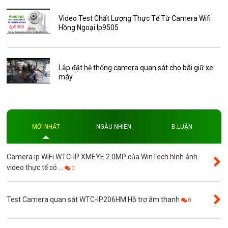
Thẻ nhớ 16GB
Video Test Chất Lượng Thực Tế Từ Camera Wifi
Hồng Ngoại Ip9505
Thẻ nhớ 32GB
Thẻ nhớ 64GB
Thẻ nhớ AKwell
Lắp đặt hệ thống camera quan sát cho bãi giữ xe
máy
Thủ thuật
Đèn led
Độ phân giải
MỚI NHẤT
NGẪU NHIÊN
B.LUẬN
Độ phân giải 4MP
Camera ip WiFi WTC-IP XMEYE 2.0MP của WinTech hình ảnh
video thực tế có ...
0
Test Camera quan sát WTC-IP206HM Hỗ trợ âm thanh
0