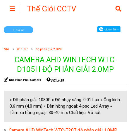
Thế Giới CCTV
Camera
Chia sẽ
Nhà
WinTech
Độ phân giải 2.0MP
CAMERA AHD WINTECH WTC-
D105H ĐỘ PHÂN GIẢI 2.0MP
Nhà Phân Phối Camera
22/12/18
« Độ phân giải: 1080P « Độ nhạy sáng: 0.01 Lux « Ống kính:
3.6 mm (4.0 mm) « Đèn hồng ngoại: 4 psc Led Array «
Tầm xa hồng ngoại: 30-40 m « Chất liệu: Vỏ sắt
Camera AHD WinTech WTC-T207 độ phân giải 1.0MP