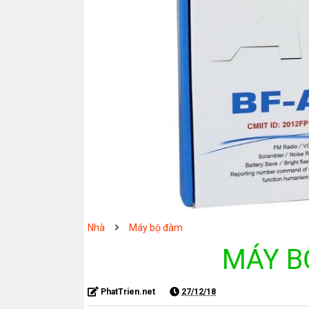
Nhà
Máy bộ đàm
MÁY B
PhatTrien.net
27/12/18