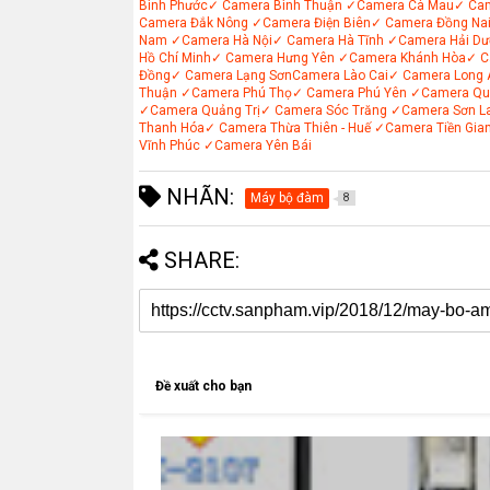
Bình Phước
✓ Camera Bình Thuận
✓Camera Cà Mau
✓ Ca
Camera Đắk Nông
✓Camera Điện Biên
✓ Camera Đồng Na
Nam
✓Camera Hà Nội
✓ Camera Hà Tĩnh
✓Camera Hải Dư
Hồ Chí Minh
✓ Camera Hưng Yên
✓Camera Khánh Hòa
✓ C
Đồng
✓ Camera Lạng Sơn
Camera Lào Cai
✓ Camera Long 
Thuận
✓Camera Phú Thọ
✓ Camera Phú Yên
✓Camera Qu
✓Camera Quảng Trị
✓ Camera Sóc Trăng
✓Camera Sơn L
Thanh Hóa
✓ Camera Thừa Thiên - Huế
✓Camera Tiền Gia
Vĩnh Phúc
✓Camera Yên Bái
NHÃN:
Máy bộ đàm
8
SHARE:
Đề xuất cho bạn