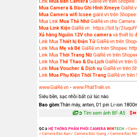
Link
Mua Bán Camera
GiáRẻ.vn trên Shopee: 
Mua Camera & Đầu Ghi Hình Xmeye
GiáRẻ.v
Mua Camera wifi Icsee
giárẻ.vn trên Shopee:
Mua Link
Mua Thẻ Nhớ
GiáRẻ.vn cho Camera: 
Mua Link Kiện
GiáRẻ.vn : https://bit.ly/2IuqutY
Xả hàng Nguồn 12V cho camera
và thiết bị
Link Mua
Thiết bị Điện Tử
GiáRẻ.vn trên Shope
Link Mua
Mẹ và Bé
GiáRẻ.vn trên Shopee: http
Link Mua
Thời Trang Nữ
GiáRẻ.vn trên Shopee
Link Mua
Thể Thao & Du Lịch
GiáRẻ.vn trên S
Link
Mua Voucher & Dịch vụ
GiáRẻ.vn trên S
Link
Mua Phụ Kiện Thời Trang
GiáRẻ.vn trên
www.GiáRẻ.vn
-
www.PhátTriển.vn
Siêu bền, sạc nhồi bất cứ lúc nào.
Bao gồm:
Thân máy, anten, 01 pin Li-ion 1800m
➲
Tìm xem ảnh BF-A5
$
QC➲
HỆ THỐNG PHÂN PHỐI CAMERA
WIN
TECH
✓Came
✓Camera Bắc Kạn
✓ Camera Bắc Giang
✓Camera Bắc Ni