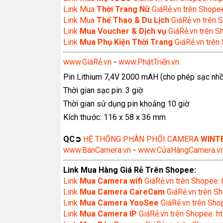
Link Mua
Thời Trang Nữ
GiáRẻ.vn trên Shopee
Link Mua
Thể Thao & Du Lịch
GiáRẻ.vn trên S
Link
Mua Voucher & Dịch vụ
GiáRẻ.vn trên S
Link
Mua Phụ Kiện Thời Trang
GiáRẻ.vn trên
www.GiáRẻ.vn
-
www.PhátTriển.vn
Pin Lithium 7,4V 2000 mAH (cho phép sạc nhồi
Thời gian sạc pin: 3 giờ
Thời gian sử dụng pin khoảng 10 giờ
Kích thước: 116 x 58 x 36 mm
QC➲
HỆ THỐNG PHÂN PHỐI CAMERA
WINT
www.BánCamera.vn
-
www.CửaHàngCamera.v
Link Mua Hàng Giá Rẻ Trên Shopee:
Link
Mua
Camera wifi
GiáRẻ.vn trên Shopee: 
Link
Mua Camera CareCam
GiáRẻ.vn trên Sh
Link
Mua Camera YooSee
GiáRẻ.vn trên Shop
Link
Mua Camera IP
GiáRẻ.vn trên Shopee: ht