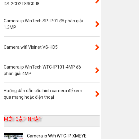
Đầu ghi camera 4 kênh
DS-2CD2T83G0-I8
Đầu ghi camera 8 kênh
Camera ip WinTech SP-IP01 độ phân giải
Đầu ghi camera ip
1.3MP
Giới thiệu
VR Camera
Camera wifi Visinet VS-HD5
Đầu ghi camera 16 kênh
Độ phân giải 8.0MP
Camera ip WinTech WTC-IP101-4MP độ
Camera 360
phân giải 4MP
Camera Yoosee
Hướng dẫn dẫn cấu hình camera để xem
YooSee
qua mạng hoặc điện thoại
Đầu ghi camera 32 kênh
AKwell
MỚI CẬP NHẬT
Bảng Báo Giá AKwell
Bộ Camera Quan sát
Camera ip WiFi WTC-IP XMEYE