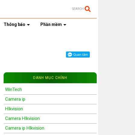
SEARCH
Thông báo
Phần mềm
DANH MỤC CHÍNH
WinTech
Camera ip
HIkvision
Camera HIkvision
Camera ip HIkvision