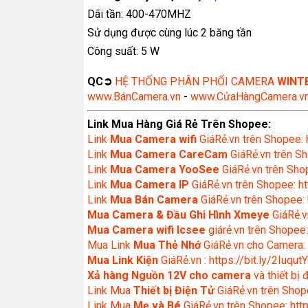
Dãi tần: 400-470MHZ
Sử dụng được cùng lúc 2 băng tần
Công suất: 5 W
QC➲
HỆ THỐNG PHÂN PHỐI CAMERA
WINT
www.BánCamera.vn
-
www.CửaHàngCamera.v
Link Mua Hàng Giá Rẻ Trên Shopee:
Link
Mua
Camera wifi
GiáRẻ.vn trên Shopee: 
Link
Mua Camera CareCam
GiáRẻ.vn trên Sh
Link
Mua Camera YooSee
GiáRẻ.vn trên Shop
Link
Mua Camera IP
GiáRẻ.vn trên Shopee: ht
Link
Mua Bán Camera
GiáRẻ.vn trên Shopee: 
Mua Camera & Đầu Ghi Hình Xmeye
GiáRẻ.v
Mua Camera wifi Icsee
giárẻ.vn trên Shopee:
Mua Link
Mua Thẻ Nhớ
GiáRẻ.vn cho Camera: 
Mua Link Kiện
GiáRẻ.vn : https://bit.ly/2IuqutY
Xả hàng Nguồn 12V cho camera
và thiết bị
Link Mua
Thiết bị Điện Tử
GiáRẻ.vn trên Shope
Link Mua
Mẹ và Bé
GiáRẻ.vn trên Shopee: http