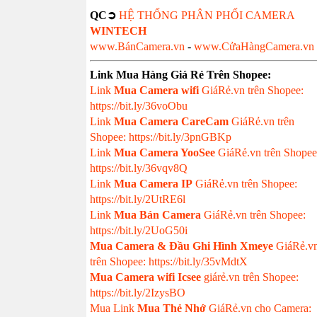
QC➲
HỆ THỐNG PHÂN PHỐI CAMERA
WINTECH
www.BánCamera.vn
-
www.CửaHàngCamera.vn
Link Mua Hàng Giá Rẻ Trên Shopee:
Link
Mua
Camera wifi
GiáRẻ.vn trên Shopee:
https://bit.ly/36voObu
Link
Mua Camera CareCam
GiáRẻ.vn trên
Shopee: https://bit.ly/3pnGBKp
Link
Mua Camera YooSee
GiáRẻ.vn trên Shopee
https://bit.ly/36vqv8Q
Link
Mua Camera IP
GiáRẻ.vn trên Shopee:
https://bit.ly/2UtRE6l
Link
Mua Bán Camera
GiáRẻ.vn trên Shopee:
https://bit.ly/2UoG50i
Mua Camera & Đầu Ghi Hình Xmeye
GiáRẻ.v
trên Shopee: https://bit.ly/35vMdtX
Mua Camera wifi Icsee
giárẻ.vn trên Shopee:
https://bit.ly/2IzysBO
Mua Link
Mua Thẻ Nhớ
GiáRẻ.vn cho Camera: