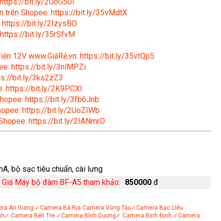
https://bit.ly/2UoG50i
n trên Shopee: https://bit.ly/35vMdtX
 https://bit.ly/2IzysBO
https://bit.ly/35rSfvM
 điện 12V www.GiáRẻ.vn: https://bit.ly/35vtQp5
e: https://bit.ly/3nlMPZi
s://bit.ly/3ks2zZ3
: https://bit.ly/2K9PCXl
hopee: https://bit.ly/3fb6Jnb
hopee: https://bit.ly/2UoZIWb
 Shopee: https://bit.ly/2IANmrD
A, bộ sạc tiêu chuẩn, cài lưng
⏩
Giá Máy bộ đàm BF-A5 tham khảo:
850000
đ
ra An Giang
✓Camera Bà Rịa
Camera Vũng Tàu
✓Camera Bạc Liêu
nh
✓ Camera Bến Tre
✓Camera Bình Dương
✓ Camera Bình Định
✓Camera