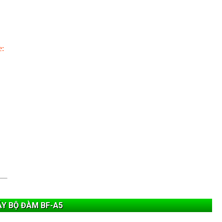
e:
Y BỘ ĐÀM BF-A5