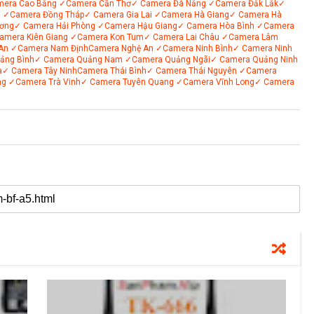
mera Cao Bằng
✓Camera Cần Thơ
✓ Camera Đà Nẵng
✓Camera Đắk Lắk
✓
i
✓Camera Đồng Tháp
✓ Camera Gia Lai
✓Camera Hà Giang
✓ Camera Hà
ơng
✓ Camera Hải Phòng
✓Camera Hậu Giang
✓ Camera Hòa Bình
✓Camera
amera Kiên Giang
✓Camera Kon Tum
✓ Camera Lai Châu
✓Camera Lâm
An
✓Camera Nam Định
Camera Nghệ An
✓Camera Ninh Bình
✓ Camera Ninh
ảng Bình
✓ Camera Quảng Nam
✓Camera Quảng Ngãi
✓ Camera Quảng Ninh
a
✓ Camera Tây Ninh
Camera Thái Bình
✓ Camera Thái Nguyên
✓Camera
ng
✓Camera Trà Vinh
✓ Camera Tuyên Quang
✓Camera Vĩnh Long
✓ Camera