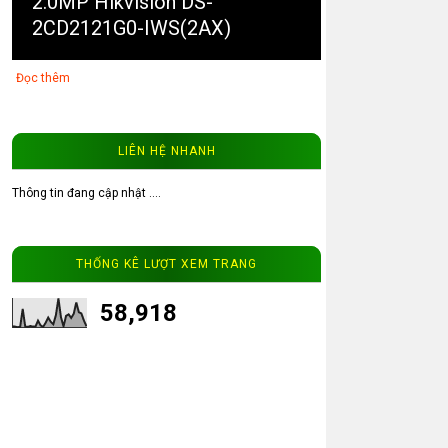
2.0MP Hikvision DS-
2CD2121G0-IWS(2AX)
Đọc thêm
LIÊN HỆ NHANH
Thông tin đang cập nhật ....
3
Video thực tế từ camera ip
THỐNG KÊ LƯỢT XEM TRANG
202Q WinTech.vip
58,918
Đọc thêm