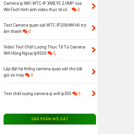
Camera ip WiFi WTC-IP XMEYE 2.0MP của
WinTech hình ảnh video thực tế có ...
0
Test Camera quan sát WTC-IP206HM Hỗ trợ
âm thanh
0
Video Test Chất Lượng Thực Tế Từ Camera
Wifi Hồng Ngoại Ip9505
0
Lắp đặt hệ thống camera quan sát cho bãi
giữ xe máy
0
Text chất lượng camera ip wifi ip305
0
SẢN PHẨM NỔI BẬT