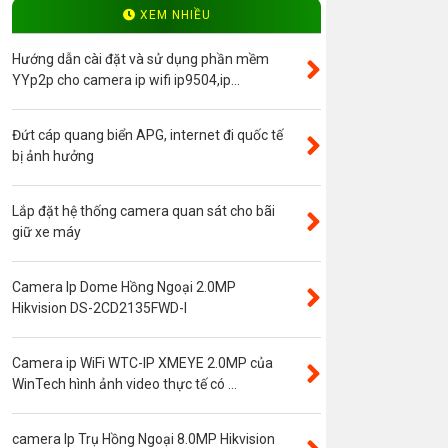
Độ phân giải 4.0MP
XEM NHIỀU
Camera ip WinTech
Hướng dẫn cài đặt và sử dụng phần mềm
Máy bộ đàm
YYp2p cho camera ip wifi ip9504,ip...
Bảng giá
Đứt cáp quang biển APG, internet đi quốc tế
Phụ kiện camera
bị ảnh hưởng
Visinet
Độ phân giải 5.0MP
Lắp đặt hệ thống camera quan sát cho bãi
giữ xe máy
Camera CVI
Thẻ nhớ
Camera Ip Dome Hồng Ngoại 2.0MP
Độ phân giải 3.0MP
Hikvision DS-2CD2135FWD-I
Camera CVI WinTech
Camera ngụy trang
Camera ip WiFi WTC-IP XMEYE 2.0MP của
WinTech hình ảnh video thực tế có ...
Năng lượng mặt trời
Thẻ nhớ SanDisk
camera Ip Trụ Hồng Ngoại 8.0MP Hikvision