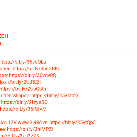
ECH
n
https://bit.ly/36voObu
opee: https://bit.ly/3pnGBKp
ee: https://bit.ly/36vqv8Q
tps://bit.ly/2UtRE6l
https://bit.ly/2UoG50i
n trên Shopee: https://bit.ly/35vMdtX
 https://bit.ly/2IzysBO
https://bit.ly/35rSfvM
 điện 12V www.GiáRẻ.vn: https://bit.ly/35vtQp5
e: https://bit.ly/3nlMPZi
s://bit.ly/3ks2zZ3