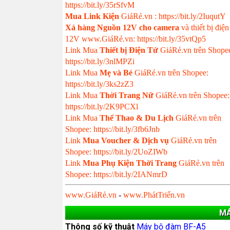
https://bit.ly/35rSfvM
Mua Link Kiện
GiáRẻ.vn : https://bit.ly/2IuqutY
Xả hàng Nguồn 12V cho camera
và thiết bị điện
12V www.GiáRẻ.vn: https://bit.ly/35vtQp5
Link Mua
Thiết bị Điện Tử
GiáRẻ.vn trên Shope
https://bit.ly/3nlMPZi
Link Mua
Mẹ và Bé
GiáRẻ.vn trên Shopee:
https://bit.ly/3ks2zZ3
Link Mua
Thời Trang Nữ
GiáRẻ.vn trên Shopee:
https://bit.ly/2K9PCXl
Link Mua
Thể Thao & Du Lịch
GiáRẻ.vn trên
Shopee: https://bit.ly/3fb6Jnb
Link
Mua Voucher & Dịch vụ
GiáRẻ.vn trên
Shopee: https://bit.ly/2UoZIWb
Link
Mua Phụ Kiện Thời Trang
GiáRẻ.vn trên
Shopee: https://bit.ly/2IANmrD
www.GiáRẻ.vn
-
www.PhátTriển.vn
MÁ
Thông số kỹ thuật
Máy bộ đàm BF-A5