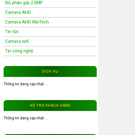
Độ phân giải 2.0MP
Camera AHD
Camera AHD WinTech
Tin tức
Camera wifi
Tin công nghệ
Wifi Camera
Camera Wifi WinTech
DỊCH VỤ
Độ phân giải 1.0MP
Thông tin đang cập nhật ....
Độ phân giải 1.3MP
Đầu ghi hình camera
HỖ TRỢ KHÁCH HÀNG
Tư vấn CCTV
Đầu ghi camera WinTech
Thông tin đang cập nhật ....
Video