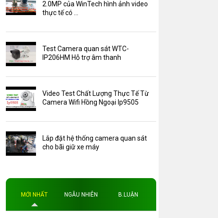
Camera Zoom
2.0MP của WinTech hình ảnh video
thực tế có ...
HDParagon
Phụ Kiện Điện Thoại AKwell
Test Camera quan sát WTC-
Pin Sạc dự phòng AKwell
IP206HM Hỗ trợ âm thanh
Thông báo
Thẻ nhớ 16GB
Video Test Chất Lượng Thực Tế Từ
Thẻ nhớ 32GB
Camera Wifi Hồng Ngoại Ip9505
Thẻ nhớ 64GB
Thẻ nhớ AKwell
Lắp đặt hệ thống camera quan sát
Thủ thuật
cho bãi giữ xe máy
Đèn led
Độ phân giải
Độ phân giải 4MP
MỚI NHẤT
NGẪU NHIÊN
B.LUẬN