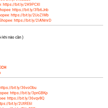
: https://bit.ly/2K9PCXl
hopee: https://bit.ly/3fb6Jnb
hopee: https://bit.ly/2UoZIWb
 Shopee: https://bit.ly/2IANmrD
 khi nào cần )
ECH
n
https://bit.ly/36voObu
opee: https://bit.ly/3pnGBKp
ee: https://bit.ly/36vqv8Q
tps://bit.ly/2UtRE6l